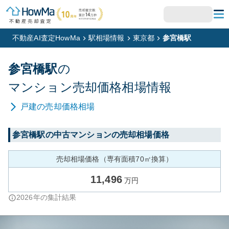
不動産AI査定HowMa
駅相場情報
東京都
参宮橋駅
参宮橋
駅
の
マンション
売却価格相場情報
戸建
の売却価格相場
参宮橋
駅の中古マンションの売却相場価格
売却相場価格（専有面積70㎡換算）
11,496
万円
2026
年の集計結果