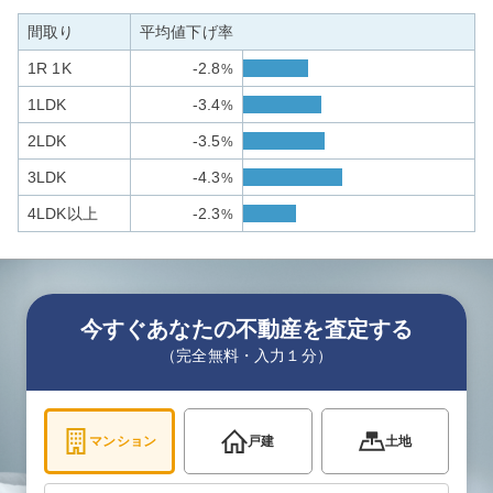
間取り
平均値下げ率
1R 1K
-2.8
%
1LDK
-3.4
%
2LDK
-3.5
%
3LDK
-4.3
%
4LDK以上
-2.3
%
今すぐあなたの不動産を査定する
（完全無料・入力１分）
マンション
戸建
土地