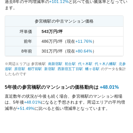
過去
8
年の平均増減率の
+101.12%
と比べて
低い
騰落率となってい
ます。
参宮橋
駅の中古マンション価格
坪単価
543
万円/坪
前年
486
万円/坪
（現在
+11.76%
）
8
年前
301
万円/坪
（現在
+80.64%
）
※周辺エリアは
参宮橋
駅
南新宿
駅
初台
駅
代々木
駅
代々木八幡
駅
北参
道
駅
原宿
駅
都庁前
駅
新宿
駅
西新宿五丁目
駅
幡ヶ谷
駅
のデータを集計
したものです
5年後の
参宮橋
駅のマンションの価格動向は
+48.01%
直近数年の状況が今後も続く場合、
参宮橋
駅のマンション相場
は、5年後
+48.01%
になると予想されます。周辺エリアの平均増
減率が
+51.49%
に比べると
低い
増減率となっています。