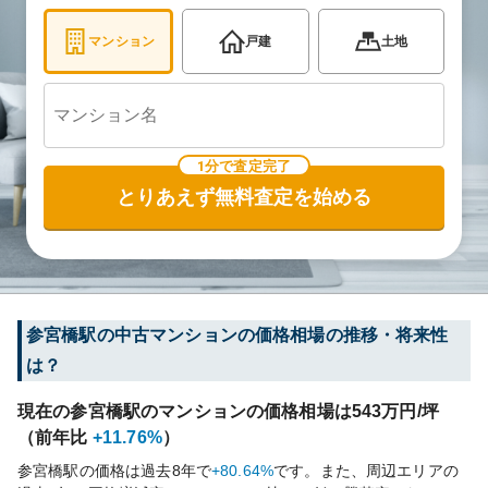
マンション
戸建
土地
1分で査定完了
とりあえず無料査定を始める
参宮橋
駅の中古マンションの価格相場の推移・将来性
は？
現在の
参宮橋
駅のマンションの価格相場は
543
万円/坪
（前年比
+11.76%
）
参宮橋
駅の価格は過去
8
年で
+80.64%
です。
また、周辺エリアの