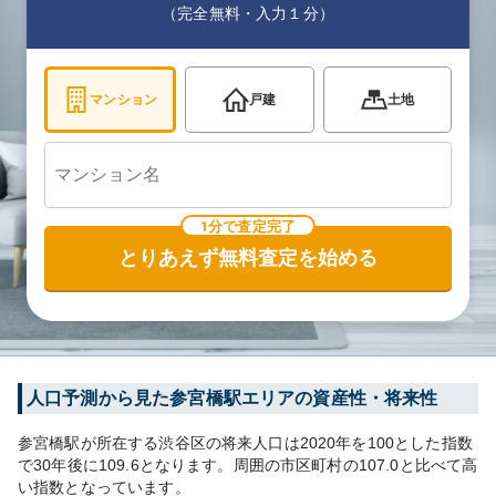
（完全無料・入力１分）
マンション
戸建
土地
1分で査定完了
とりあえず無料査定を始める
人口予測から見た
参宮橋
駅エリアの資産性・将来性
参宮橋
駅が所在する
渋谷区
の将来人口は
2020
年を100とした指数
で30年後に
109.6
となります。
周囲の市区町村の
107.0
と比べて
高
い
指数となっています。