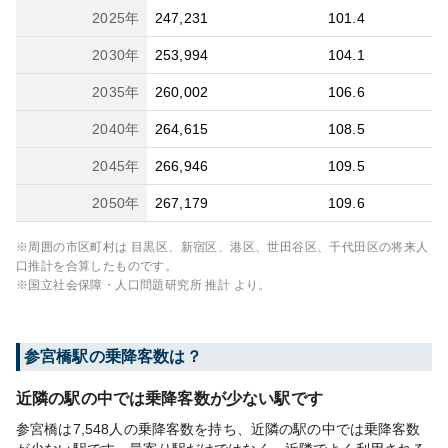
2025
年
247,231
101.4
2030
年
253,994
104.1
2035
年
260,002
106.6
2040
年
264,615
108.5
2045
年
266,946
109.5
2050
年
267,179
109.6
※周囲の市区町村は
目黒区、新宿区、港区、世田谷区、千代田区
の将来人
口推計を合算したものです。
※国立社会保障・人口問題研究所 推計 より。
参宮橋
駅の乗降客数は？
近隣の駅の中では乗降客数が少ない駅です
参宮橋は7,548人の乗降客数を持ち、近隣の駅の中では乗降客数