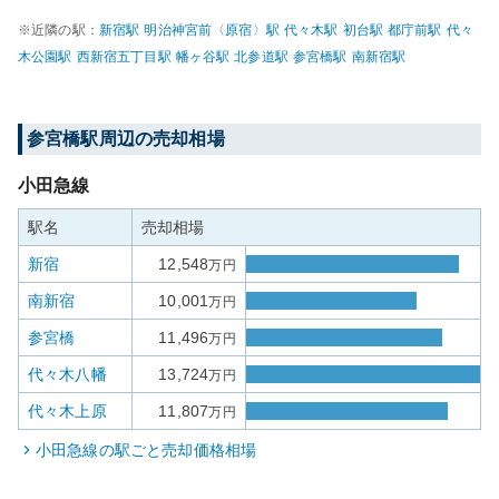
※近隣の駅：
新宿
駅
明治神宮前〈原宿〉
駅
代々木
駅
初台
駅
都庁前
駅
代々
木公園
駅
西新宿五丁目
駅
幡ヶ谷
駅
北参道
駅
参宮橋
駅
南新宿
駅
参宮橋
駅周辺の売却相場
小田急線
駅名
売却相場
新宿
12,548
万円
南新宿
10,001
万円
参宮橋
11,496
万円
代々木八幡
13,724
万円
代々木上原
11,807
万円
小田急線
の駅ごと売却価格相場