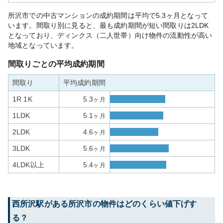
所沢市での中古マンションの成約期間は平均で5.3ヶ月となって
います。間取り別に見ると、最も成約期間が短い間取りは2LDK
となっており、ディンクス（二人世帯）向け物件の流動性が高い
地域となっています。
間取りごとの平均成約期間
間取り
平均成約期間
1R 1K
5.3
ヶ月
1LDK
5.1
ヶ月
2LDK
4.6
ヶ月
3LDK
5.6
ヶ月
4LDK以上
5.4
ヶ月
西所沢
駅がある
所沢市
の物件はどのくらい値下げす
る？