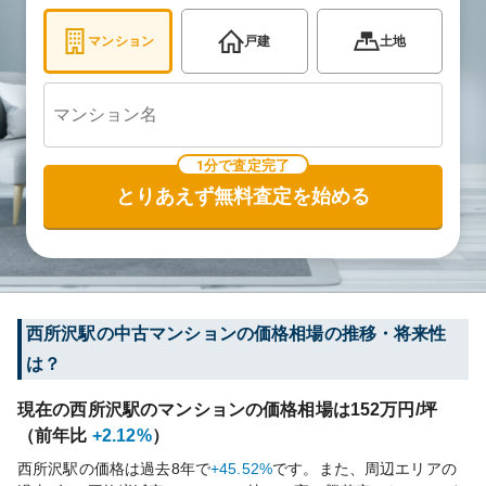
マンション
戸建
土地
1分で査定完了
とりあえず無料査定を始める
西所沢
駅の中古マンションの価格相場の推移・将来性
は？
現在の
西所沢
駅のマンションの価格相場は
152
万円/坪
（前年比
+2.12%
）
西所沢
駅の価格は過去
8
年で
+45.52%
です。
また、周辺エリアの