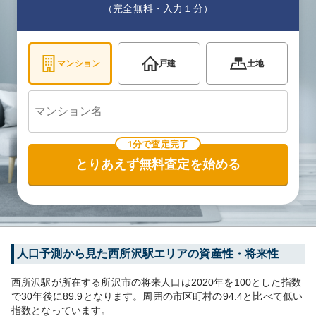
（完全無料・入力１分）
マンション
戸建
土地
1分で査定完了
とりあえず無料査定を始める
人口予測から見た
西所沢
駅エリアの資産性・将来性
西所沢
駅が所在する
所沢市
の将来人口は
2020
年を100とした指数
で30年後に
89.9
となります。
周囲の市区町村の
94.4
と比べて
低い
指数となっています。