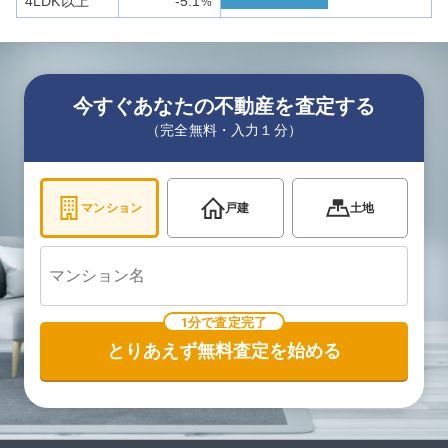
4LDK以上
-5.1
%
今すぐあなたの不動産を査定する
（完全無料・入力１分）
マンション
戸建
土地
1分で査定完了
とりあえず無料査定を始める