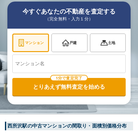
今すぐあなたの不動産を査定する
（完全無料・入力１分）
マンション
戸建
土地
1分で査定完了
とりあえず無料査定を始める
西所沢
駅の中古マンションの間取り・面積別価格分布