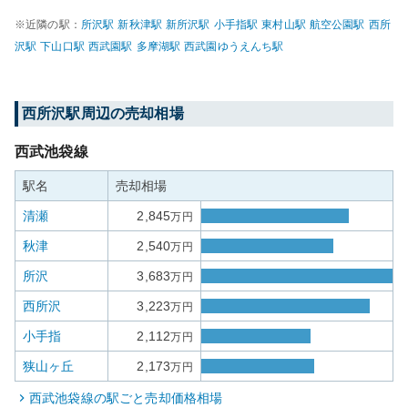
※近隣の駅：
所沢
駅
新秋津
駅
新所沢
駅
小手指
駅
東村山
駅
航空公園
駅
西所
沢
駅
下山口
駅
西武園
駅
多摩湖
駅
西武園ゆうえんち
駅
西所沢
駅周辺の売却相場
西武池袋線
駅名
売却相場
清瀬
2,845
万円
秋津
2,540
万円
所沢
3,683
万円
西所沢
3,223
万円
小手指
2,112
万円
狭山ヶ丘
2,173
万円
西武池袋線
の駅ごと売却価格相場