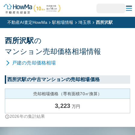
不動産AI査定HowMa
駅相場情報
埼玉県
西所沢駅
西所沢
駅
の
マンション
売却価格相場情報
戸建
の売却価格相場
西所沢
駅の中古マンションの売却相場価格
売却相場価格（専有面積70㎡換算）
3,223
万円
2026
年の集計結果