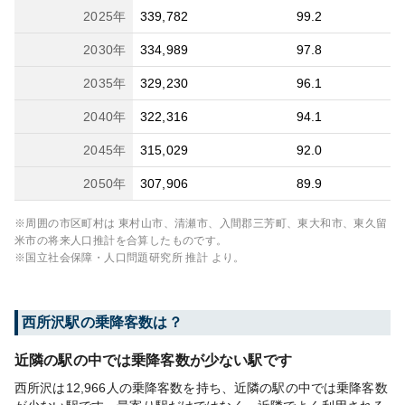
2025
年
339,782
99.2
2030
年
334,989
97.8
2035
年
329,230
96.1
2040
年
322,316
94.1
2045
年
315,029
92.0
2050
年
307,906
89.9
※周囲の市区町村は
東村山市、清瀬市、入間郡三芳町、東大和市、東久留
米市
の将来人口推計を合算したものです。
※国立社会保障・人口問題研究所 推計 より。
西所沢
駅の乗降客数は？
近隣の駅の中では乗降客数が少ない駅です
西所沢は12,966人の乗降客数を持ち、近隣の駅の中では乗降客数