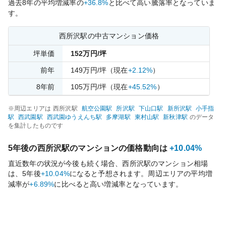
過去
8
年の平均増減率の
+36.8%
と比べて
高い
騰落率となっていま
す。
西所沢
駅の中古マンション価格
坪単価
152
万円/坪
前年
149
万円/坪
（現在
+2.12%
）
8
年前
105
万円/坪
（現在
+45.52%
）
※周辺エリアは
西所沢
駅
航空公園
駅
所沢
駅
下山口
駅
新所沢
駅
小手指
駅
西武園
駅
西武園ゆうえんち
駅
多摩湖
駅
東村山
駅
新秋津
駅
のデータ
を集計したものです
5年後の
西所沢
駅のマンションの価格動向は
+10.04%
直近数年の状況が今後も続く場合、
西所沢
駅のマンション相場
は、5年後
+10.04%
になると予想されます。周辺エリアの平均増
減率が
+6.89%
に比べると
高い
増減率となっています。