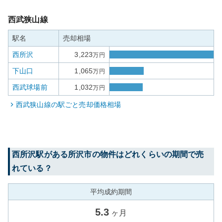
西武狭山線
駅名
売却相場
西所沢
3,223
万円
下山口
1,065
万円
西武球場前
1,032
万円
西武狭山線
の駅ごと売却価格相場
西所沢
駅がある
所沢市
の物件はどれくらいの期間で売
れている？
平均成約期間
5.3
ヶ月