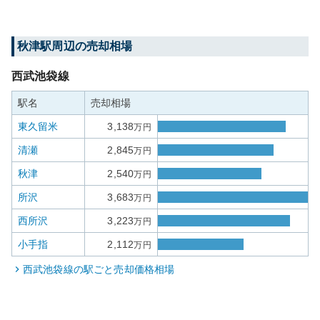
秋津
駅周辺の売却相場
西武池袋線
駅名
売却相場
東久留米
3,138
万円
清瀬
2,845
万円
秋津
2,540
万円
所沢
3,683
万円
西所沢
3,223
万円
小手指
2,112
万円
西武池袋線
の駅ごと売却価格相場