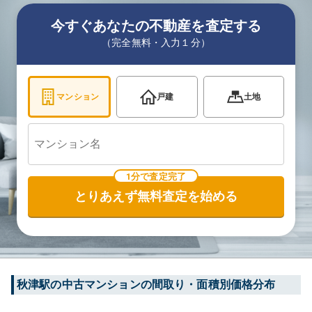
今すぐあなたの不動産を査定する
（完全無料・入力１分）
マンション
戸建
土地
1分で査定完了
とりあえず無料査定を始める
秋津
駅の中古マンションの間取り・面積別価格分布