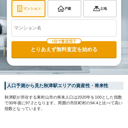
マンション
戸建
土地
1分で査定完了
とりあえず無料査定を始める
人口予測から見た
秋津
駅エリアの資産性・将来性
秋津
駅が所在する
東村山市
の将来人口は
2020
年を100とした指数
で30年後に
97.2
となります。
周囲の市区町村の
94.4
と比べて
高い
指数となっています。