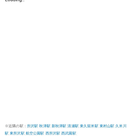
※近隣の駅：
所沢
駅
秋津
駅
新秋津
駅
清瀬
駅
東久留米
駅
東村山
駅
久米川
駅
東所沢
駅
航空公園
駅
西所沢
駅
西武園
駅