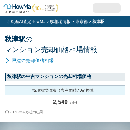
不動産AI査定HowMa
駅相場情報
東京都
秋津駅
秋津
駅
の
マンション
売却価格相場情報
戸建
の売却価格相場
秋津
駅の中古マンションの売却相場価格
売却相場価格（専有面積70㎡換算）
2,540
万円
2026
年の集計結果