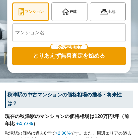
マンション
戸建
土地
1分で査定完了
とりあえず無料査定を始める
秋津
駅の中古マンションの価格相場の推移・将来性
は？
現在の
秋津
駅のマンションの価格相場は
120
万円/坪（前
年比
+4.77%
）
秋津
駅の価格は過去
8
年で
+2.96%
です。
また、周辺エリアの過去