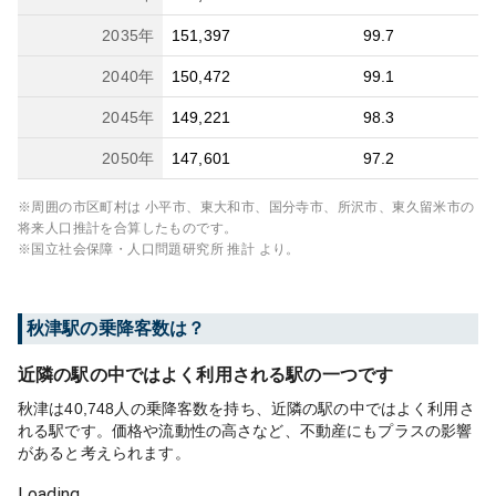
2035
年
151,397
99.7
2040
年
150,472
99.1
2045
年
149,221
98.3
2050
年
147,601
97.2
※周囲の市区町村は
小平市、東大和市、国分寺市、所沢市、東久留米市
の
将来人口推計を合算したものです。
※国立社会保障・人口問題研究所 推計 より。
秋津
駅の乗降客数は？
近隣の駅の中ではよく利用される駅の一つです
秋津は40,748人の乗降客数を持ち、近隣の駅の中ではよく利用さ
れる駅です。価格や流動性の高さなど、不動産にもプラスの影響
があると考えられます。
Loading...