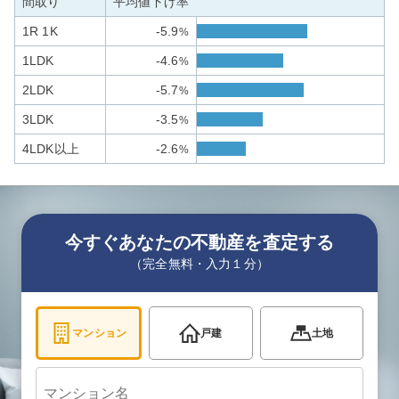
間取り
平均値下げ率
1R 1K
-5.9
%
1LDK
-4.6
%
2LDK
-5.7
%
3LDK
-3.5
%
4LDK以上
-2.6
%
今すぐあなたの不動産を査定する
（完全無料・入力１分）
マンション
戸建
土地