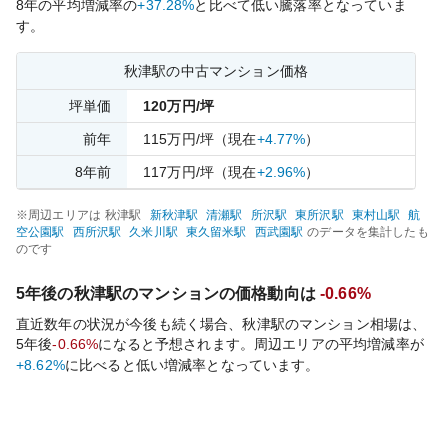
8
年の平均増減率の
+37.28%
と比べて
低い
騰落率となっていま
す。
秋津
駅の中古マンション価格
坪単価
120
万円/坪
前年
115
万円/坪
（現在
+4.77%
）
8
年前
117
万円/坪
（現在
+2.96%
）
※周辺エリアは
秋津
駅
新秋津
駅
清瀬
駅
所沢
駅
東所沢
駅
東村山
駅
航
空公園
駅
西所沢
駅
久米川
駅
東久留米
駅
西武園
駅
のデータを集計したも
のです
5年後の
秋津
駅のマンションの価格動向は
-0.66%
直近数年の状況が今後も続く場合、
秋津
駅のマンション相場は、
5年後
-0.66%
になると予想されます。周辺エリアの平均増減率が
+8.62%
に比べると
低い
増減率となっています。