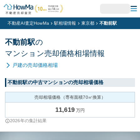
不動産AI査定HowMa
駅相場情報
東京都
不動前駅
不動前
駅
の
マンション
売却価格相場情報
戸建
の売却価格相場
不動前
駅の中古マンションの売却相場価格
売却相場価格（専有面積70㎡換算）
11,619
万円
2026
年の集計結果