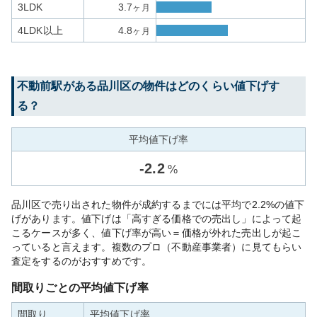
3LDK
3.7
ヶ月
4LDK以上
4.8
ヶ月
不動前
駅がある
品川区
の物件はどのくらい値下げす
る？
平均値下げ率
-
2.2
%
品川区で売り出された物件が成約するまでには平均で2.2%の値下
げがあります。値下げは「高すぎる価格での売出し」によって起
こるケースが多く、値下げ率が高い＝価格が外れた売出しが起こ
っていると言えます。複数のプロ（不動産事業者）に見てもらい
査定をするのがおすすめです。
間取りごとの平均値下げ率
間取り
平均値下げ率