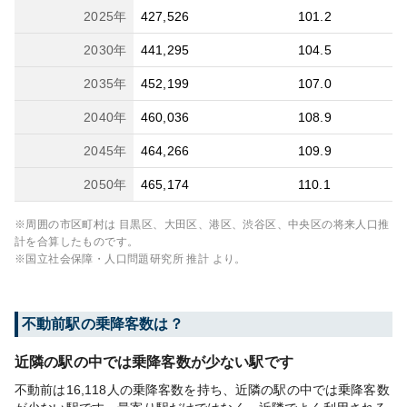
2025
年
427,526
101.2
2030
年
441,295
104.5
2035
年
452,199
107.0
2040
年
460,036
108.9
2045
年
464,266
109.9
2050
年
465,174
110.1
※周囲の市区町村は
目黒区、大田区、港区、渋谷区、中央区
の将来人口推
計を合算したものです。
※国立社会保障・人口問題研究所 推計 より。
不動前
駅の乗降客数は？
近隣の駅の中では乗降客数が少ない駅です
不動前は16,118人の乗降客数を持ち、近隣の駅の中では乗降客数