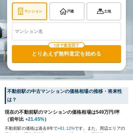
マンション
戸建
土地
1分で査定完了
とりあえず無料査定を始める
不動前
駅の中古マンションの価格相場の推移・将来性
は？
現在の
不動前
駅のマンションの価格相場は
549
万円/坪
（前年比
+21.45%
）
不動前
駅の価格は過去
8
年で
+81.12%
です。
また、周辺エリアの