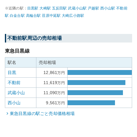
※近隣の駅：
目黒
駅
大崎
駅
五反田
駅
武蔵小山
駅
戸越
駅
西小山
駅
不動前
駅
白金台
駅
高輪台
駅
荏原中延
駅
大崎広小路
駅
不動前
駅周辺の売却相場
東急目黒線
駅名
売却相場
目黒
12,861
万円
不動前
11,619
万円
武蔵小山
11,090
万円
西小山
9,561
万円
東急目黒線
の駅ごと売却価格相場