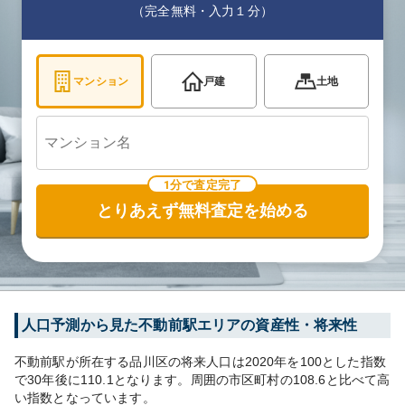
（完全無料・入力１分）
マンション
戸建
土地
1分で査定完了
とりあえず無料査定を始める
人口予測から見た
不動前
駅エリアの資産性・将来性
不動前
駅が所在する
品川区
の将来人口は
2020
年を100とした指数
で30年後に
110.1
となります。
周囲の市区町村の
108.6
と比べて
高
い
指数となっています。