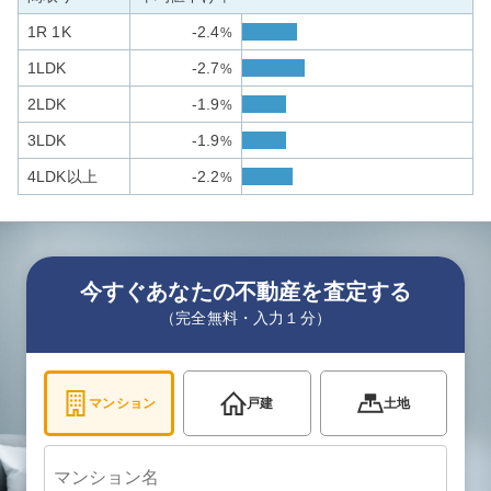
1R 1K
-2.4
%
1LDK
-2.7
%
2LDK
-1.9
%
3LDK
-1.9
%
4LDK以上
-2.2
%
今すぐあなたの不動産を査定する
（完全無料・入力１分）
マンション
戸建
土地