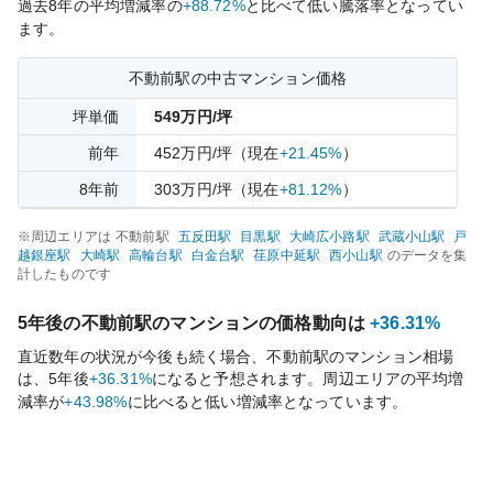
過去
8
年の平均増減率の
+88.72%
と比べて
低い
騰落率となってい
ます。
不動前
駅の中古マンション価格
坪単価
549
万円/坪
前年
452
万円/坪
（現在
+21.45%
）
8
年前
303
万円/坪
（現在
+81.12%
）
※周辺エリアは
不動前
駅
五反田
駅
目黒
駅
大崎広小路
駅
武蔵小山
駅
戸
越銀座
駅
大崎
駅
高輪台
駅
白金台
駅
荏原中延
駅
西小山
駅
のデータを集
計したものです
5年後の
不動前
駅のマンションの価格動向は
+36.31%
直近数年の状況が今後も続く場合、
不動前
駅のマンション相場
は、5年後
+36.31%
になると予想されます。周辺エリアの平均増
減率が
+43.98%
に比べると
低い
増減率となっています。