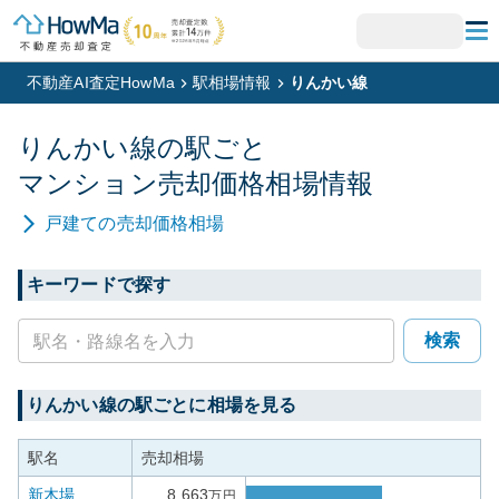
不動産AI査定HowMa
駅相場情報
りんかい線
りんかい線
の駅ごと
マンション
売却価格相場情報
戸建て
の売却価格相場
キーワードで探す
検索
りんかい線
の駅ごとに相場を見る
駅名
売却相場
新木場
8,663
万円