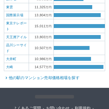
東雲
11,325
万円
国際展示場
13,804
万円
東京テレポー
15,011
万円
ト
天王洲アイル
13,803
万円
品川シーサイ
10,507
万円
ド
大井町
10,986
万円
大崎
14,577
万円
他の駅の
マンション
売却価格相場を探す
よくあるご質問
-
お問い合わせ
-
利用規約
-