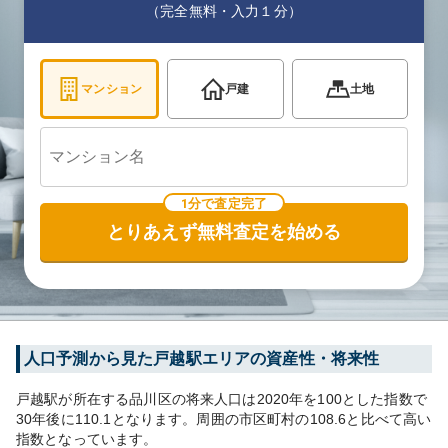
（完全無料・入力１分）
マンション
戸建
土地
1分で査定完了
とりあえず無料査定を始める
人口予測から見た
戸越
駅エリアの資産性・将来性
戸越
駅が所在する
品川区
の将来人口は
2020
年を100とした指数で
30年後に
110.1
となります。
周囲の市区町村の
108.6
と比べて
高い
指数となっています。