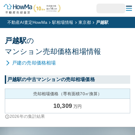
不動産AI査定HowMa
駅相場情報
東京都
戸越駅
戸越
駅
の
マンション
売却価格相場情報
戸建
の売却価格相場
戸越
駅の中古マンションの売却相場価格
売却相場価格（専有面積70㎡換算）
10,309
万円
2026
年の集計結果