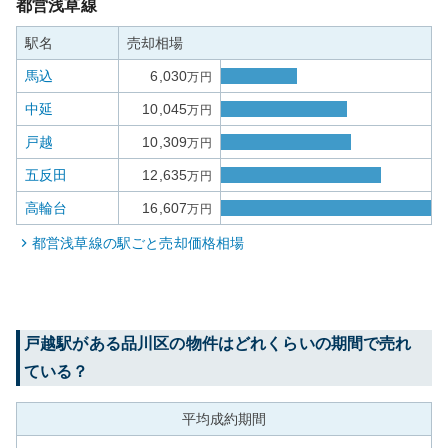
都営浅草線
駅名
売却相場
馬込
6,030
万円
中延
10,045
万円
戸越
10,309
万円
五反田
12,635
万円
高輪台
16,607
万円
都営浅草線
の駅ごと売却価格相場
戸越
駅がある
品川区
の物件はどれくらいの期間で売れ
ている？
平均成約期間