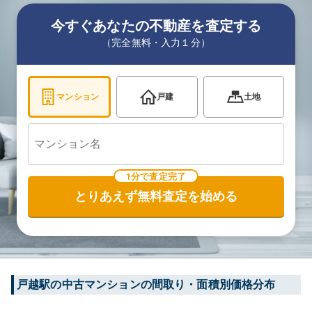
今すぐあなたの不動産を査定する
（完全無料・入力１分）
マンション
戸建
土地
1分で査定完了
とりあえず無料査定を始める
戸越
駅の中古マンションの間取り・面積別価格分布