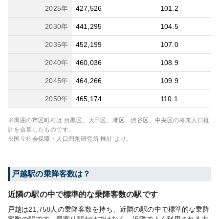
2025
年
427,526
101.2
2030
年
441,295
104.5
2035
年
452,199
107.0
2040
年
460,036
108.9
2045
年
464,266
109.9
2050
年
465,174
110.1
※周囲の市区町村は
目黒区、大田区、港区、渋谷区、中央区
の将来人口推
計を合算したものです。
※国立社会保障・人口問題研究所 推計 より。
戸越
駅の乗降客数は？
近隣の駅の中で標準的な乗降客数の駅です
戸越は21,758人の乗降客数を持ち、近隣の駅の中で標準的な乗降