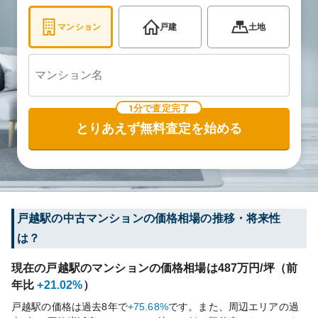
マンション
戸建
土地
1分で査定完了
とりあえず無料査定を始める
戸越
駅の中古マンションの価格相場の推移・将来性
は？
現在の
戸越
駅のマンションの価格相場は
487
万円/坪（前
年比
+21.02%
）
戸越
駅の価格は過去
8
年で
+75.68%
です。
また、周辺エリアの過