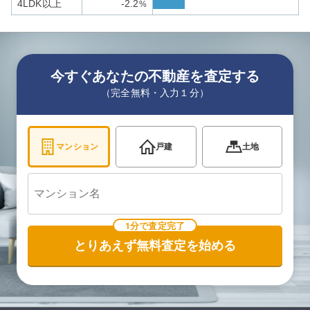
4LDK以上
-2.2
%
今すぐあなたの不動産を査定する
（完全無料・入力１分）
マンション
戸建
土地
1分で査定完了
とりあえず無料査定を始める