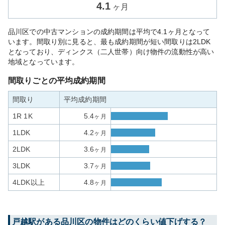
4.1
ヶ月
品川区での中古マンションの成約期間は平均で4.1ヶ月となって
います。間取り別に見ると、最も成約期間が短い間取りは2LDK
となっており、ディンクス（二人世帯）向け物件の流動性が高い
地域となっています。
間取りごとの平均成約期間
間取り
平均成約期間
1R 1K
5.4
ヶ月
1LDK
4.2
ヶ月
2LDK
3.6
ヶ月
3LDK
3.7
ヶ月
4LDK以上
4.8
ヶ月
戸越
駅がある
品川区
の物件はどのくらい値下げする？