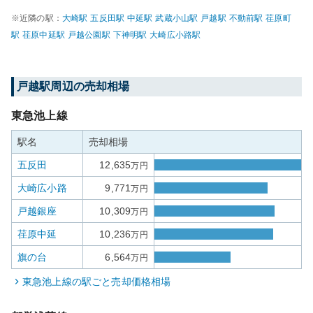
※近隣の駅：
大崎
駅
五反田
駅
中延
駅
武蔵小山
駅
戸越
駅
不動前
駅
荏原町
駅
荏原中延
駅
戸越公園
駅
下神明
駅
大崎広小路
駅
戸越
駅周辺の売却相場
東急池上線
駅名
売却相場
五反田
12,635
万円
大崎広小路
9,771
万円
戸越銀座
10,309
万円
荏原中延
10,236
万円
旗の台
6,564
万円
東急池上線
の駅ごと売却価格相場