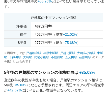
去
8
年の平均増減率の
+83.76%
と比べて
低い
騰落率となっていま
す。
戸越
駅の中古マンション価格
坪単価
487
万円/坪
前年
402
万円/坪
（現在
+21.02%
）
8
年前
277
万円/坪
（現在
+75.68%
）
※周辺エリアは
戸越銀座
駅
荏原中延
駅
戸越公園
駅
大崎広小路
駅
中延
駅
下神明
駅
大崎
駅
武蔵小山
駅
不動前
駅
五反田
駅
荏原町
駅
のデータ
を集計したものです
5年後の
戸越
駅のマンションの価格動向は
+35.03%
直近数年の状況が今後も続く場合、
戸越
駅のマンション相場は、
5年後
+35.03%
になると予想されます。周辺エリアの平均増減率
が
+42.67%
に比べると
低い
増減率となっています。