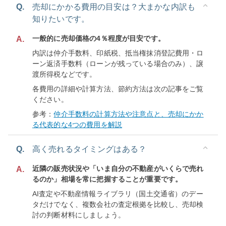
Q.
売却にかかる費用の目安は？大まかな内訳も
知りたいです。
一般的に売却価格の4％程度が目安です。
A.
内訳は仲介手数料、印紙税、抵当権抹消登記費用・ロ
ーン返済手数料（ローンが残っている場合のみ）、譲
渡所得税などです。
各費用の詳細や計算方法、節約方法は次の記事をご覧
ください。
参考：
仲介手数料の計算方法や注意点と、売却にかか
る代表的な4つの費用を解説
Q.
高く売れるタイミングはある？
近隣の販売状況や「いま自分の不動産がいくらで売れ
A.
るのか」相場を常に把握することが重要です。
AI査定や不動産情報ライブラリ（国土交通省）のデー
タだけでなく、複数会社の査定根拠を比較し、売却検
討の判断材料にしましょう。