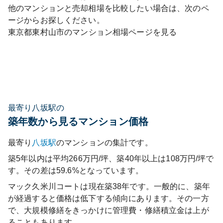
他のマンションと売却相場を比較したい場合は、次のペ
ージからお探しください。
東京都
東村山市
のマンション相場ページを見る
最寄り八坂駅の
築年数から見るマンション価格
最寄り
八坂
駅
のマンションの集計です。
築5年以内は平均266万円/坪、築40年以上は108万円/坪で
す。その差は59.6%となっています。
マック久米川コート
は現在築
38
年です。一般的に、築年
が経過すると価格は低下する傾向にあります。その一方
で、大規模修繕をきっかけに管理費・修繕積立金は上が
ることもあります。