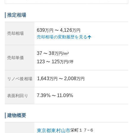
マンションの外観は、スタイリッシュでモダンなデザイン
が特徴で、居住者に快適な都市生活を提供します。また、
築年数や管理状況が良好であることから、建物の維持管理
推定相場
が行き届いており、資産価値の観点からも魅力的な物件と
言えます。
639
4,126
万円
〜
万円
所有リスクとしては、一般的な都心のマンションに比べる
売却相場
売却相場の変動履歴を見る
と災害リスクが比較的小さい場所に位置しており、長期的
に安定した居住環境を維持できる可能性があります。それ
に伴い資産性の維持も期待できるのが大きなメリットで
37
38
〜
万円/m²
す。周辺環境や交通の便も良く、暮らしに必要な施設が揃
売却単価
123
125
っていることから、居住の選択肢としても十分考慮に値し
〜
万円/坪
ます。
1,643
2,008
リノベ後相場
万円
〜
万円
7.39
%
11.09
%
表面利回り
〜
建物概要
栄町
１７−６
東京都
東村山市