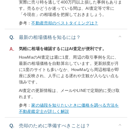
実際に売り時を逃して400万円以上損した事例もありま
す。売るかどうか迷っている間は、AI査定等で常に
「今現在」の相場感を把握しておきましょう。
参考：
不動産売却のベストタイミングは？
Q.
最新の相場価格を知るには？
気軽に相場を確認するにはAI査定が便利です。
A.
HowMaのAI査定は週に1度、周辺の取引事例を元に、
最新の相場価格を自動算出しています。更新頻度が月
に1度のサイトも多いなか、HowMaなら周辺相場が即
座に反映され、人手による遅れや主観が入らない点も
強みです。
AI査定の更新情報は、メールやLINEで定期的に受け取
れます。
参考：
家の値段を知りたいときに価格を調べる方法を
不動産鑑定士が詳しく解説
Q.
売却のために準備すべきことは？