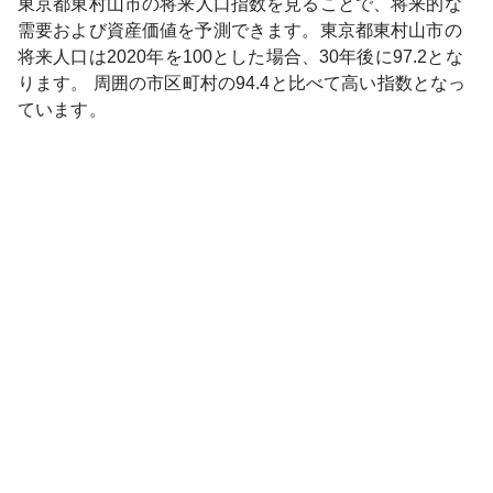
東京都
東村山市
の将来人口指数を見ることで、将来的な
需要および資産価値を予測できます。
東京都
東村山市
の
将来人口は
2020
年を100とした場合、30年後に
97.2
とな
ります。
周囲の市区町村の
94.4
と比べて
高い
指数となっ
ています。