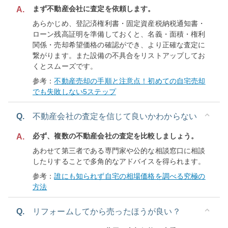
まず不動産会社に査定を依頼します。
A.
あらかじめ、登記済権利書・固定資産税納税通知書・
ローン残高証明を準備しておくと、名義・面積・権利
関係・売却希望価格の確認ができ、より正確な査定に
繋がります。また設備の不具合をリストアップしてお
くとスムーズです。
参考：
不動産売却の手順と注意点！初めての自宅売却
でも失敗しない5ステップ
Q.
不動産会社の査定を信じて良いかわからない
必ず、複数の不動産会社の査定を比較しましょう。
A.
あわせて第三者である専門家や公的な相談窓口に相談
したりすることで多角的なアドバイスを得られます。
参考：
誰にも知られず自宅の相場価格を調べる究極の
方法
Q.
リフォームしてから売ったほうが良い？