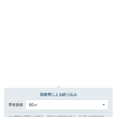
面積帯による絞り込み
専有面積
60
㎡
※一般的な間取りの場合、1R/1Kは約20〜30㎡、1LDKは約30〜50