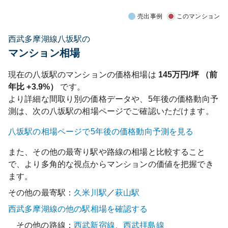
売出事例
このマンション
西武多摩湖線八坂駅の
マンション相場
現在の
八坂
駅のマンションの価格相場は
145
万円/坪 （前
年比
+3.9%
）
です。
より詳細な間取り別の価格データや、5年後の価格動向予
測は、次の
八坂
駅の相場ページでご確認いただけます。
八坂
駅の相場ページで5年後の価格動向予測を見る
また、その他の最寄り駅や路線の相場と比較すること
で、より多角的な視点からマンションの価値を把握でき
ます。
その他の最寄駅：
久米川
駅
／
萩山
駅
西武多摩湖線
の他の駅相場を確認する
その他の路線：
西武新宿線
、
西武拝島線