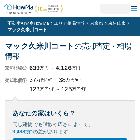
不動産AI査定HowMa
エリア相場情報
東京都
東村山市
マック久米川コート
マック久米川コート
の売却査定・相場
情報
639
4,126
万円
～
万円
売却相場
37
38
万円/m²
～
万円/m²
売却単価
123
125
万円/坪
～
万円/坪
あなたの家はいくら？
同じ建物でも階数や広さによって、
3,488
の
差があります
万円