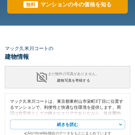
マンションの今の価格を知る
無料
マック久米川コートの
建物情報
まだ物件の写真がありません。
建物写真を寄稿する
マック久米川コートは、東京都東村山市栄町3丁目に位置す
るマンションで、利便性と快適な住環境を提供します。周
辺は住宅街としての静かなエリアでありながら、徒歩圏内
に商業施設や公共施設がそろっており、日常の利便性が高
続きを読む
いことが特徴です。また、交通の便も比較的良く、新宿や
立川エリアへのアクセスもスムーズです。
AIがHowMa独自のデータをもとにまとめています