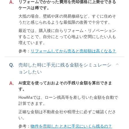
リフォームでかかった費用を売却価格に上乗せできる
A.
ケースは稀です。
大抵の場合、壁紙や床の簡易修繕など、すぐに住めそ
うだと感じられるような最低限の改善で十分です。
最近では、購入後に自らリフォーム・リノベーション
することで、自分にとって心地よい空間にしたい人も
増えています。
参考：
リフォームしてから売ると売却額は高くなる？
Q.
売却した時に手元に残る金額をシミュレーシ
ョンしたい
AI査定を使っておおよその手残り金額を算出できま
A.
す。
HowMaでは、ローン残高等を差し引いた金額を自動で
計算できます。
正確な金額は不動産会社や税理士に必ずご確認くださ
い。
参考：
物件を売却したときに手元にいくら残るの？