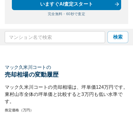
いますぐAI査定スタート
完全無料・60秒で査定
検索
マック久米川コート
の
売却相場の変動履歴
マック久米川コート
の売却相場は、坪単価
124
万円です。
東村山市
全体の坪単価と比較すると
3
万円も
低い
水準で
す。
推定価格（万円）