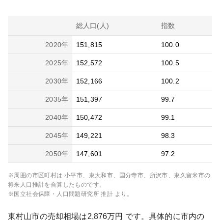
総人口(人)
指数
2020
年
151,815
100.0
2025
年
152,572
100.5
2030
年
152,166
100.2
2035
年
151,397
99.7
2040
年
150,472
99.1
2045
年
149,221
98.3
2050
年
147,601
97.2
※周囲の市区町村は
小平市、東大和市、国分寺市、所沢市、東久留米市
の
将来人口推計を合算したものです。
※国立社会保障・人口問題研究所 推計 より。
東村山市
の売却相場は
2,876
万円 です。具体的に市内の