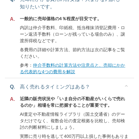
知りたいです。
一般的に売却価格の4％程度が目安です。
A.
内訳は仲介手数料、印紙税、抵当権抹消登記費用・ロ
ーン返済手数料（ローンが残っている場合のみ）、譲
渡所得税などです。
各費用の詳細や計算方法、節約方法は次の記事をご覧
ください。
参考：
仲介手数料の計算方法や注意点と、売却にかか
る代表的な4つの費用を解説
Q.
高く売れるタイミングはある？
近隣の販売状況や「いま自分の不動産がいくらで売れ
A.
るのか」相場を常に把握することが重要です。
AI査定や不動産情報ライブラリ（国土交通省）のデー
タだけでなく、複数会社の査定根拠を比較し、売却検
討の判断材料にしましょう。
実際に売り時を逃して400万円以上損した事例もありま