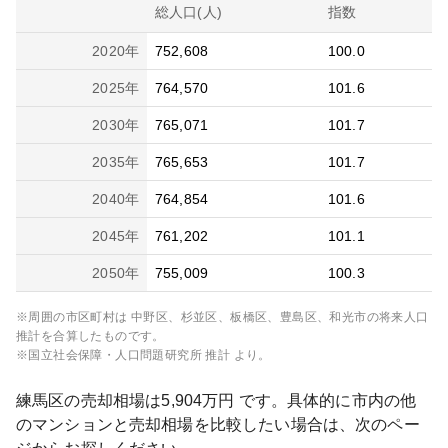
総人口(人)
指数
2020
年
752,608
100.0
2025
年
764,570
101.6
2030
年
765,071
101.7
2035
年
765,653
101.7
2040
年
764,854
101.6
2045
年
761,202
101.1
2050
年
755,009
100.3
※周囲の市区町村は
中野区、杉並区、板橋区、豊島区、和光市
の将来人口
推計を合算したものです。
※国立社会保障・人口問題研究所 推計 より。
練馬区
の売却相場は
5,904
万円 です。具体的に市内の他
のマンションと売却相場を比較したい場合は、次のペー