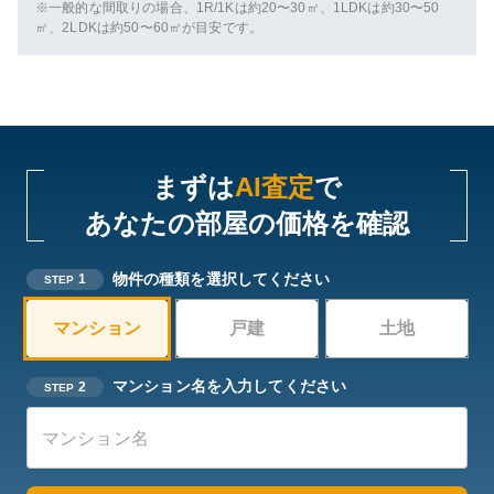
※一般的な間取りの場合、1R/1Kは約20〜30㎡、1LDKは約30〜50
㎡、2LDKは約50〜60㎡が目安です。
まずは
AI査定
で
あなたの部屋の価格を確認
物件の種類を選択してください
1
STEP
マンション
戸建
土地
マンション名を入力してください
2
STEP