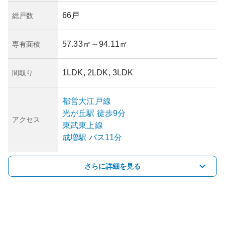
66戸
総戸数
57.33㎡
～94.11㎡
専有面積
1LDK, 2LDK, 3LDK
間取り
都営大江戸線
光が丘
駅
徒歩9分
アクセス
東武東上線
成増
駅
バス11分
さらに詳細を見る