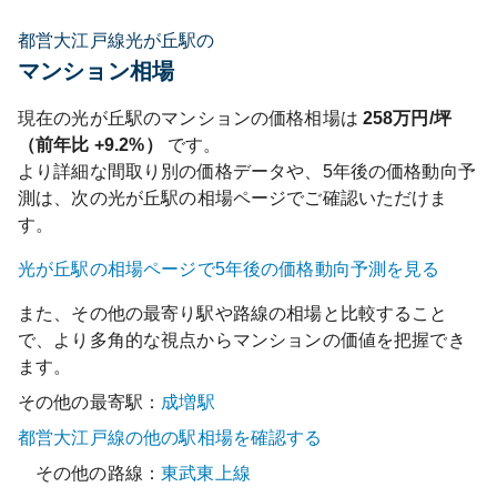
都営大江戸線光が丘駅の
マンション相場
現在の
光が丘
駅のマンションの価格相場は
258
万円/坪
（前年比
+9.2%
）
です。
より詳細な間取り別の価格データや、5年後の価格動向予
測は、次の
光が丘
駅の相場ページでご確認いただけま
す。
光が丘
駅の相場ページで5年後の価格動向予測を見る
また、その他の最寄り駅や路線の相場と比較すること
で、より多角的な視点からマンションの価値を把握でき
ます。
その他の最寄駅：
成増
駅
都営大江戸線
の他の駅相場を確認する
その他の路線：
東武東上線