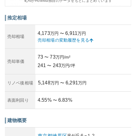
AIがHowMa独自のデータをもとにまとめています
外観は高層建築で、一般的に落ち着いた色合いとデザイン
を採用しており、近代的で洗練された印象を与えます。地
上10階建てで、一部の部屋からは公園の眺めも楽しむこと
推定相場
ができるのも、大きなポイントです。
資産性に関しては、練馬区という立地や光が丘のブランド
4,173
6,911
万円
〜
万円
力で底堅いですが、築年数や経済環境によって変動する可
売却相場
売却相場の変動履歴を見る
能性があります。購入を検討する際には、築年数による価
値の変動リスクを含め、理解しておく必要があります。
所有リスクに関しては、日本全体で人口の高齢化が進む中
73
73
〜
万円/m²
で、後年になっての資産価値が懸念されることがありま
売却単価
241
243
す。特に、その時期にはマンションの修繕費用が増大する
〜
万円/坪
可能性も考慮が必要です。
5,148
6,291
リノベ後相場
万円
〜
万円
4.55
%
6.83
%
表面利回り
〜
建物概要
光が丘
６−１２
東京都
練馬区