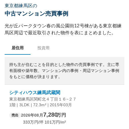
東京都練馬区の
中古マンション売買事例
光が丘パークタウン春の風公園街12号棟
がある
東京都
練
馬区
周辺で最近取引された物件を表にまとめました。
居住用
投資用
持ち主が住むことを目的とした物件の売買事例です。
主に専
有面積や築年数、マンション内の事例・周辺マンション事例
をもとに価格が決まります。
シティハウス練馬武蔵関
東京都練馬区関町北４丁目１６−２７
1階 | 3LDK | 72.3m² | 2015年03月
7,280
万円
2026年08月
売出
333
万円/坪
101
万円/m²