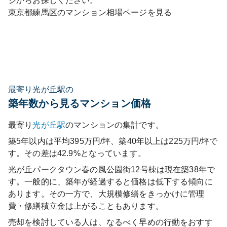
ジからお探しください。
東京都
練馬区
のマンション相場ページを見る
最寄り光が丘駅の
築年数から見るマンション価格
最寄り
光が丘
駅
のマンションの集計です。
築5年以内は平均395万円/坪、築40年以上は225万円/坪で
す。その差は42.9%となっています。
光が丘パークタウン春の風公園街12号棟
は現在築
38
年で
す。一般的に、築年が経過すると価格は低下する傾向に
あります。その一方で、大規模修繕をきっかけに管理
費・修繕積立金は上がることもあります。
売却を検討している人は、なるべく早めの行動をおすす