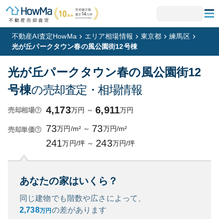
不動産AI査定HowMa
エリア相場情報
東京都
練馬区
光が丘パークタウン春の風公園街12号棟
光が丘パークタウン春の風公園街12
号棟
の売却査定・相場情報
4,173
6,911
万円
～
万円
売却相場
73
73
万円/m²
～
万円/m²
売却単価
241
243
万円/坪
～
万円/坪
あなたの家はいくら？
同じ建物でも階数や広さによって、
2,738
の
差があります
万円