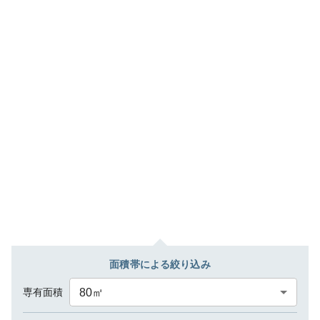
面積帯による絞り込み
専有面積
80
㎡