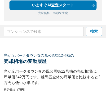
いますぐAI査定スタート
完全無料・60秒で査定
検索
光が丘パークタウン春の風公園街12号棟
の
売却相場の変動履歴
光が丘パークタウン春の風公園街12号棟
の売却相場は、
坪単価
242
万円です。
練馬区
全体の坪単価と比較すると
2
万円も
低い
水準です。
推定価格（万円）