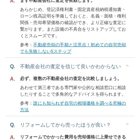
まず不動産会社に査定を依頼します。
A.
あらかじめ、登記済権利書・固定資産税納税通知書・
ローン残高証明を準備しておくと、名義・面積・権利
関係・売却希望価格の確認ができ、より正確な査定に
繋がります。また設備の不具合をリストアップしてお
くとスムーズです。
参考：
不動産売却の手順と注意点！初めての自宅売却
でも失敗しない5ステップ
Q.
不動産会社の査定を信じて良いかわからない
必ず、複数の不動産会社の査定を比較しましょう。
A.
あわせて第三者である専門家や公的な相談窓口に相談
したりすることで多角的なアドバイスを得られます。
参考：
誰にも知られず自宅の相場価格を調べる究極の
方法
Q.
リフォームしてから売ったほうが良い？
リフォームでかかった費用を売却価格に上乗せできる
A.