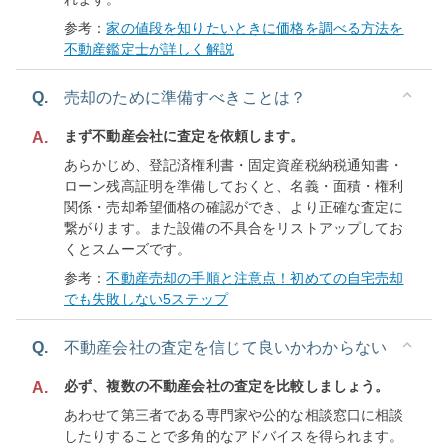
参考：
家の値段を知りたいときに価格を調べる方法を
不動産鑑定士が詳しく解説
Q.
売却のために準備すべきことは？
まず不動産会社に査定を依頼します。
A.
あらかじめ、登記済権利書・固定資産税納税通知書・
ローン残高証明を準備しておくと、名義・面積・権利
関係・売却希望価格の確認ができ、より正確な査定に
繋がります。また設備の不具合をリストアップしてお
くとスムーズです。
参考：
不動産売却の手順と注意点！初めての自宅売却
でも失敗しない5ステップ
Q.
不動産会社の査定を信じて良いかわからない
必ず、複数の不動産会社の査定を比較しましょう。
A.
あわせて第三者である専門家や公的な相談窓口に相談
したりすることで多角的なアドバイスを得られます。