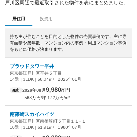
戸川区
周辺で最近取引された物件を表にまとめました。
居住用
投資用
持ち主が住むことを目的とした物件の売買事例です。
主に専
有面積や築年数、マンション内の事例・周辺マンション事例
をもとに価格が決まります。
プラウドタワー平井
東京都江戸川区平井５丁目
14階 | 3LDK | 58.04m² | 2025年01月
9,980
万円
2026年08月
売出
568
万円/坪
172
万円/m²
南篠崎スカイハイツ
東京都江戸川区南篠崎町５丁目１１−１
10階 | 3LDK | 61.91m² | 1980年07月