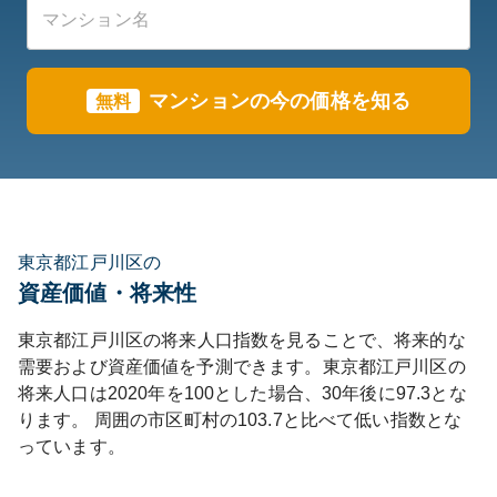
マンションの今の価格を知る
無料
東京都江戸川区の
資産価値・将来性
東京都
江戸川区
の将来人口指数を見ることで、将来的な
需要および資産価値を予測できます。
東京都
江戸川区
の
将来人口は
2020
年を100とした場合、30年後に
97.3
とな
ります。
周囲の市区町村の
103.7
と比べて
低い
指数とな
っています。