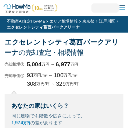
不動産AI査定HowMa
エリア相場情報
東京都
江戸川区
エクセレントシティ葛西パークアリーナ
エクセレントシティ葛西パークアリ
ーナ
の売却査定・相場情報
5,004
6,977
万円
～
万円
売却相場
93
100
万円/m²
～
万円/m²
売却単価
308
329
万円/坪
～
万円/坪
あなたの家はいくら？
同じ建物でも階数や広さによって、
1,974
の
差があります
万円