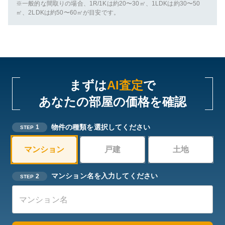
※一般的な間取りの場合、1R/1Kは約20〜30㎡、1LDKは約30〜50
㎡、2LDKは約50〜60㎡が目安です。
まずは
AI査定
で
あなたの部屋の価格を確認
物件の種類を選択してください
1
STEP
マンション
戸建
土地
マンション名を入力してください
2
STEP