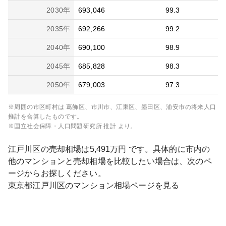
2030
年
693,046
99.3
2035
年
692,266
99.2
2040
年
690,100
98.9
2045
年
685,828
98.3
2050
年
679,003
97.3
※周囲の市区町村は
葛飾区、市川市、江東区、墨田区、浦安市
の将来人口
推計を合算したものです。
※国立社会保障・人口問題研究所 推計 より。
江戸川区
の売却相場は
5,491
万円 です。具体的に市内の
他のマンションと売却相場を比較したい場合は、次のペ
ージからお探しください。
東京都
江戸川区
のマンション相場ページを見る