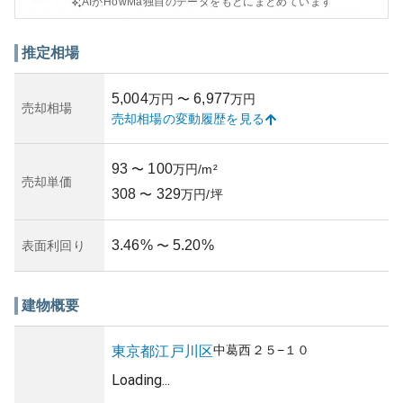
AIがHowMa独自のデータをもとにまとめています
外観デザインはモダンで洗練されており、都市部の利便性
と静かな住宅環境を両立しています。近隣には大型公園や
スーパーマーケットもあり、日常生活の利便性が高いで
推定相場
す。また、小学校や中学校も徒歩圏内に位置し、子育て世
代にとって安心できる環境が整っています。
5,004
6,977
万円
〜
万円
資産性に関しては、江戸川区は比較的地価が安定してお
売却相場
売却相場の変動履歴を見る
り、長期的な視野で見ても安定した投資価値を期待できま
す。しかし、築年数と地域の発展度合いに依存するため、
これらの要素は購入前に考慮する必要があります。
93
100
〜
万円/m²
所有リスクとしては、地震や洪水などの自然災害リスクが
売却単価
308
329
あります。江戸川区は特に水害のリスクが考えられるた
〜
万円/坪
め、購入前に自治体提供のハザードマップを確認し、リス
クを理解した上での検討が重要です。
3.46
%
5.20
%
表面利回り
〜
といった特徴を持つマンションです。
建物概要
中葛西
２５−１０
東京都
江戸川区
Loading...