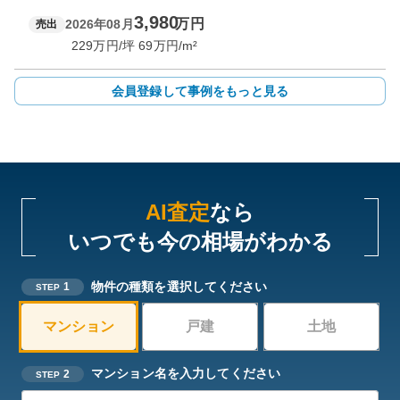
3,980
万円
2026年08月
売出
229
万円/坪
69
万円/m²
会員登録して事例をもっと見る
AI査定
なら
いつでも今の相場がわかる
物件の種類を選択してください
1
STEP
マンション
戸建
土地
マンション名を入力してください
2
STEP