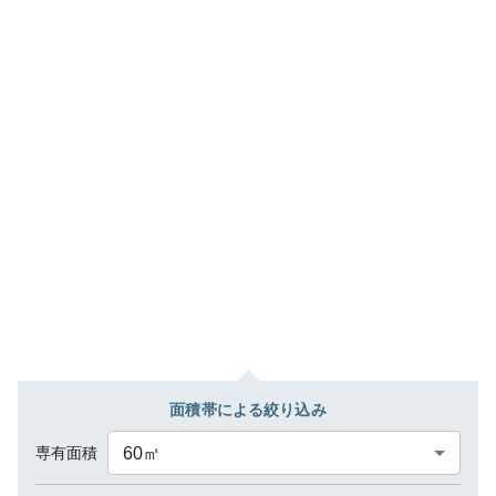
面積帯による絞り込み
専有面積
60
㎡