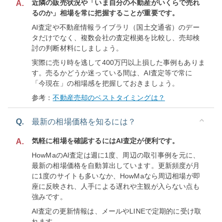
近隣の販売状況や「いま自分の不動産がいくらで売れ
A.
るのか」相場を常に把握することが重要です。
AI査定や不動産情報ライブラリ（国土交通省）のデー
タだけでなく、複数会社の査定根拠を比較し、売却検
討の判断材料にしましょう。
実際に売り時を逃して400万円以上損した事例もありま
す。売るかどうか迷っている間は、AI査定等で常に
「今現在」の相場感を把握しておきましょう。
参考：
不動産売却のベストタイミングは？
Q.
最新の相場価格を知るには？
気軽に相場を確認するにはAI査定が便利です。
A.
HowMaのAI査定は週に1度、周辺の取引事例を元に、
最新の相場価格を自動算出しています。更新頻度が月
に1度のサイトも多いなか、HowMaなら周辺相場が即
座に反映され、人手による遅れや主観が入らない点も
強みです。
AI査定の更新情報は、メールやLINEで定期的に受け取
れます。