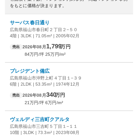
をもとに価格が決まります。
サーパス春日通り
広島県福山市春日町２丁目２−５０
4階 | 3LDK | 71.05m² | 2005年02月
1,799
万円
2026年08月
売出
84
万円/坪
25
万円/m²
プレジデント備広
広島県福山市沖野上町４丁目１−３９
6階 | 2LDK | 53.35m² | 1974年12月
340
万円
2026年08月
売出
21
万円/坪
6
万円/m²
ヴェルディ三吉町クアルタ
広島県福山市三吉町５丁目１−１１
10階 | 3LDK | 73.3m² | 2023年08月