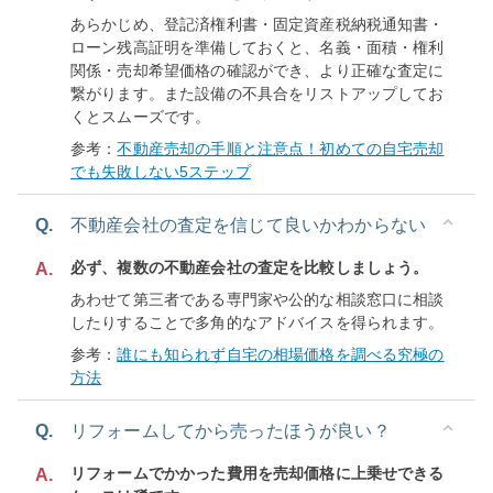
あらかじめ、登記済権利書・固定資産税納税通知書・
ローン残高証明を準備しておくと、名義・面積・権利
関係・売却希望価格の確認ができ、より正確な査定に
繋がります。また設備の不具合をリストアップしてお
くとスムーズです。
参考：
不動産売却の手順と注意点！初めての自宅売却
でも失敗しない5ステップ
Q.
不動産会社の査定を信じて良いかわからない
必ず、複数の不動産会社の査定を比較しましょう。
A.
あわせて第三者である専門家や公的な相談窓口に相談
したりすることで多角的なアドバイスを得られます。
参考：
誰にも知られず自宅の相場価格を調べる究極の
方法
Q.
リフォームしてから売ったほうが良い？
リフォームでかかった費用を売却価格に上乗せできる
A.