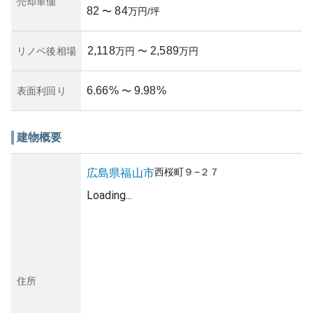
売却単価
82
84
〜
万円/坪
2,118
2,589
リノベ後相場
万円
〜
万円
6.66
%
9.98
%
表面利回り
〜
建物概要
西桜町
９−２７
広島県
福山市
Loading...
住所