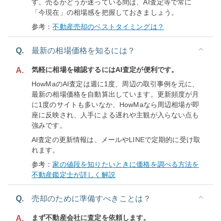
す。売るかどうか迷っている間は、AI査定等で常に
「今現在」の相場感を把握しておきましょう。
参考：
不動産売却のベストタイミングは？
Q.
最新の相場価格を知るには？
気軽に相場を確認するにはAI査定が便利です。
A.
HowMaのAI査定は週に1度、周辺の取引事例を元に、
最新の相場価格を自動算出しています。更新頻度が月
に1度のサイトも多いなか、HowMaなら周辺相場が即
座に反映され、人手による遅れや主観が入らない点も
強みです。
AI査定の更新情報は、メールやLINEで定期的に受け取
れます。
参考：
家の値段を知りたいときに価格を調べる方法を
不動産鑑定士が詳しく解説
Q.
売却のために準備すべきことは？
まず不動産会社に査定を依頼します。
A.