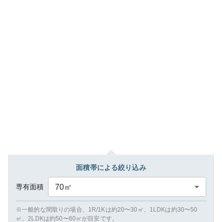
面積帯による絞り込み
専有面積
70
㎡
※一般的な間取りの場合、1R/1Kは約20〜30㎡、1LDKは約30〜50
㎡、2LDKは約50〜60㎡が目安です。