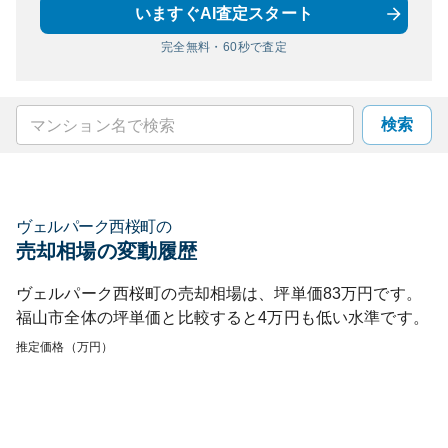
いますぐAI査定スタート
完全無料・60秒で査定
検索
ヴェルパーク西桜町
の
売却相場の変動履歴
ヴェルパーク西桜町
の売却相場は、坪単価
83
万円です。
福山市
全体の坪単価と比較すると
4
万円も
低い
水準です。
推定価格（万円）