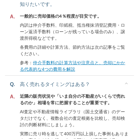
知りたいです。
一般的に売却価格の4％程度が目安です。
A.
内訳は仲介手数料、印紙税、抵当権抹消登記費用・ロ
ーン返済手数料（ローンが残っている場合のみ）、譲
渡所得税などです。
各費用の詳細や計算方法、節約方法は次の記事をご覧
ください。
参考：
仲介手数料の計算方法や注意点と、売却にかか
る代表的な4つの費用を解説
Q.
高く売れるタイミングはある？
近隣の販売状況や「いま自分の不動産がいくらで売れ
A.
るのか」相場を常に把握することが重要です。
AI査定や不動産情報ライブラリ（国土交通省）のデー
タだけでなく、複数会社の査定根拠を比較し、売却検
討の判断材料にしましょう。
実際に売り時を逃して400万円以上損した事例もありま