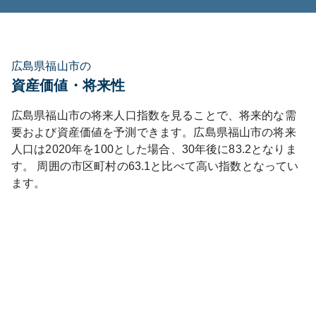
広島県福山市の
資産価値・将来性
広島県
福山市
の将来人口指数を見ることで、将来的な需
要および資産価値を予測できます。
広島県
福山市
の将来
人口は
2020
年を100とした場合、30年後に
83.2
となりま
す。
周囲の市区町村の
63.1
と比べて
高い
指数となってい
ます。