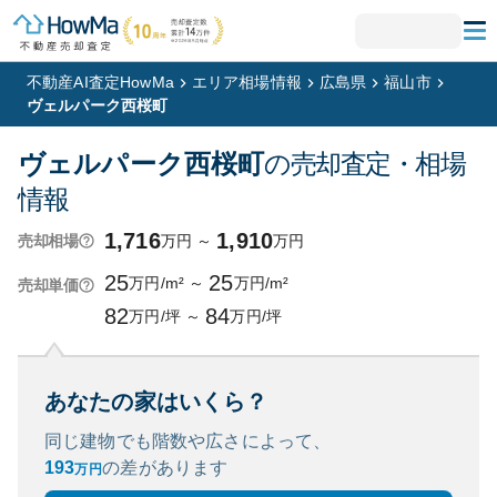
不動産AI査定HowMa
エリア相場情報
広島県
福山市
ヴェルパーク西桜町
ヴェルパーク西桜町
の売却査定・相場
情報
1,716
1,910
万円
～
万円
売却相場
25
25
万円/m²
～
万円/m²
売却単価
82
84
万円/坪
～
万円/坪
あなたの家はいくら？
同じ建物でも階数や広さによって、
193
の
差があります
万円