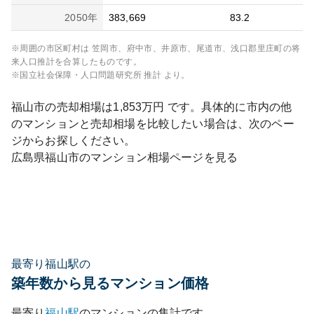
2050
年
383,669
83.2
※周囲の市区町村は
笠岡市、府中市、井原市、尾道市、浅口郡里庄町
の将
来人口推計を合算したものです。
※国立社会保障・人口問題研究所 推計 より。
福山市
の売却相場は
1,853
万円 です。具体的に市内の他
のマンションと売却相場を比較したい場合は、次のペー
ジからお探しください。
広島県
福山市
のマンション相場ページを見る
最寄り福山駅の
築年数から見るマンション価格
最寄り
福山
駅
のマンションの集計です。