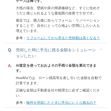
ケースは稀です。
大抵の場合、壁紙や床の簡易修繕など、すぐに住めそ
うだと感じられるような最低限の改善で十分です。
最近では、購入後に自らリフォーム・リノベーション
することで、自分にとって心地よい空間にしたい人も
増えています。
参考：
リフォームしてから売ると売却額は高くなる？
Q.
売却した時に手元に残る金額をシミュレーシ
ョンしたい
AI査定を使っておおよその手残り金額を算出できま
A.
す。
HowMaでは、ローン残高等を差し引いた金額を自動で
計算できます。
正確な金額は不動産会社や税理士に必ずご確認くださ
い。
参考：
物件を売却したときに手元にいくら残るの？