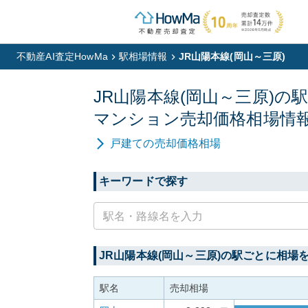
不動産AI査定HowMa
駅相場情報
JR山陽本線(岡山～三原)
JR山陽本線(岡山～三原)
の
マンション
売却価格相場情
戸建て
の売却価格相場
キーワードで探す
JR山陽本線(岡山～三原)
の駅ごとに相場
駅名
売却相場