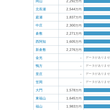
岡山
2,292
万円
北長瀬
2,544
万円
庭瀬
1,837
万円
中庄
2,300
万円
倉敷
2,271
万円
西阿知
1,605
万円
新倉敷
2,276
万円
金光
-
データがありま
鴨方
-
データがありま
里庄
-
データがありま
笠岡
-
データがありま
大門
1,578
万円
東福山
1,645
万円
福山
1,983
万円