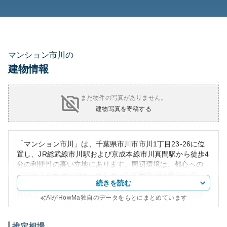
マンション市川の
建物情報
まだ物件の写真がありません。
建物写真を寄稿する
「マンション市川」は、千葉県市川市市川1丁目23-26に位
置し、JR総武線市川駅および京成本線市川真間駅から徒歩4
分の利便性の高い立地にあります。周辺環境は、都心への
アクセスが良好ながら、落ち着いた雰囲気が特徴で生活し
続きを読む
やすいエリアです。
外観は、一般的な中層マンションらしいデザインで、周囲
AIがHowMa独自のデータをもとにまとめています
に緑もあり穏やかな住宅街の一部として馴染んでいます。
買い物施設や学校が徒歩圏内に多数存在し、家庭向けにも
最適な環境です。
推定相場