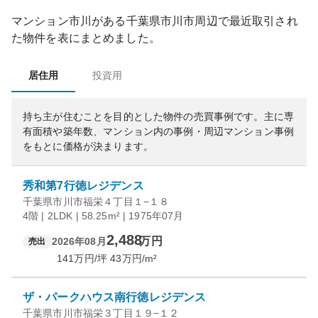
マンション市川
がある
千葉県
市川市
周辺で最近取引され
た物件を表にまとめました。
居住用
投資用
持ち主が住むことを目的とした物件の売買事例です。
主に専
有面積や築年数、マンション内の事例・周辺マンション事例
をもとに価格が決まります。
秀和第7行徳レジデンス
千葉県市川市福栄４丁目１−１８
4階 | 2LDK | 58.25m² | 1975年07月
2,488
万円
2026年08月
売出
141
万円/坪
43
万円/m²
ザ・パークハウス南行徳レジデンス
千葉県市川市福栄３丁目１９−１２