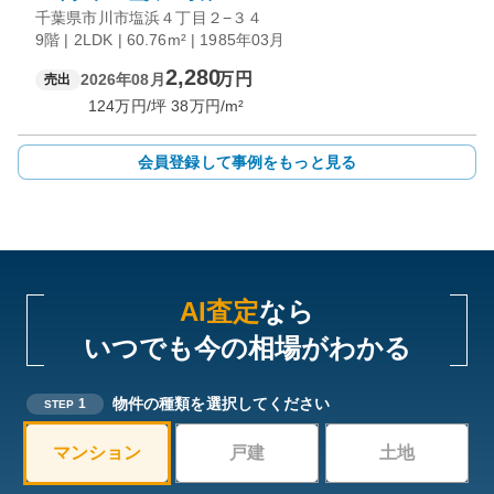
千葉県市川市塩浜４丁目２−３４
9階 | 2LDK | 60.76m² | 1985年03月
2,280
万円
2026年08月
売出
124
万円/坪
38
万円/m²
会員登録して事例をもっと見る
AI査定
なら
いつでも今の相場がわかる
物件の種類を選択してください
1
STEP
マンション
戸建
土地