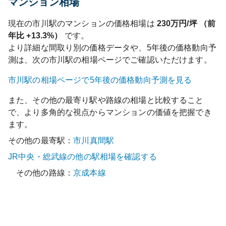
マンション相場
現在の
市川
駅のマンションの価格相場は
230
万円/坪 （前
年比
+13.3%
）
です。
より詳細な間取り別の価格データや、5年後の価格動向予
測は、次の
市川
駅の相場ページでご確認いただけます。
市川
駅の相場ページで5年後の価格動向予測を見る
また、その他の最寄り駅や路線の相場と比較すること
で、より多角的な視点からマンションの価値を把握でき
ます。
その他の最寄駅：
市川真間
駅
JR中央・総武線
の他の駅相場を確認する
その他の路線：
京成本線