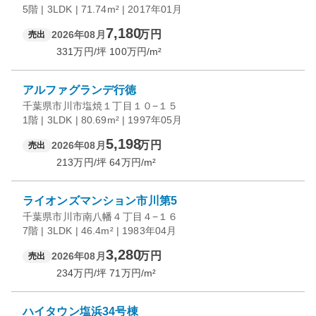
5階 | 3LDK | 71.74m² | 2017年01月
7,180
万円
2026年08月
売出
331
万円/坪
100
万円/m²
アルファグランデ行徳
千葉県市川市塩焼１丁目１０−１５
1階 | 3LDK | 80.69m² | 1997年05月
5,198
万円
2026年08月
売出
213
万円/坪
64
万円/m²
ライオンズマンション市川第5
千葉県市川市南八幡４丁目４−１６
7階 | 3LDK | 46.4m² | 1983年04月
3,280
万円
2026年08月
売出
234
万円/坪
71
万円/m²
ハイタウン塩浜34号棟