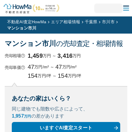
不動産AI査定HowMa
エリア相場情報
千葉県
市川市
マンション市川
マンション市川
の売却査定・相場情報
1,459
3,416
万円
～
万円
売却相場
47
47
万円/m²
～
万円/m²
売却単価
154
154
万円/坪
～
万円/坪
あなたの家はいくら？
同じ建物でも階数や広さによって、
1,957
の
差があります
万円
いますぐAI査定スタート