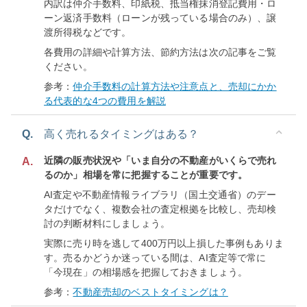
内訳は仲介手数料、印紙税、抵当権抹消登記費用・ロ
ーン返済手数料（ローンが残っている場合のみ）、譲
渡所得税などです。
各費用の詳細や計算方法、節約方法は次の記事をご覧
ください。
参考：
仲介手数料の計算方法や注意点と、売却にかか
る代表的な4つの費用を解説
Q.
高く売れるタイミングはある？
近隣の販売状況や「いま自分の不動産がいくらで売れ
A.
るのか」相場を常に把握することが重要です。
AI査定や不動産情報ライブラリ（国土交通省）のデー
タだけでなく、複数会社の査定根拠を比較し、売却検
討の判断材料にしましょう。
実際に売り時を逃して400万円以上損した事例もありま
す。売るかどうか迷っている間は、AI査定等で常に
「今現在」の相場感を把握しておきましょう。
参考：
不動産売却のベストタイミングは？