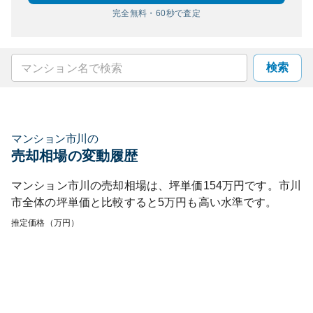
完全無料・60秒で査定
検索
マンション市川
の
売却相場の変動履歴
マンション市川
の売却相場は、坪単価
154
万円です。
市川
市
全体の坪単価と比較すると
5
万円も
高い
水準です。
推定価格（万円）