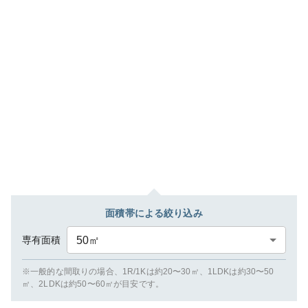
面積帯による絞り込み
専有面積
50
㎡
※一般的な間取りの場合、1R/1Kは約20〜30㎡、1LDKは約30〜50
㎡、2LDKは約50〜60㎡が目安です。