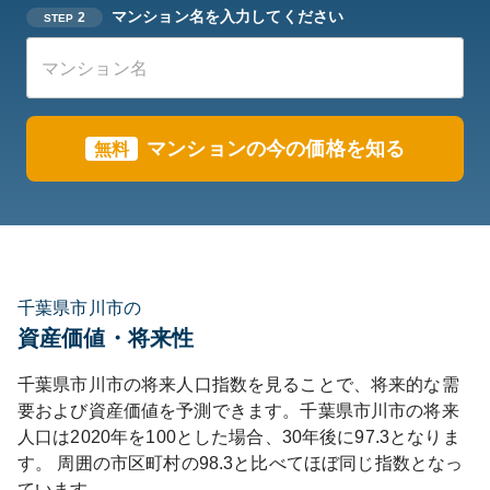
マンション名を入力してください
2
STEP
マンションの今の価格を知る
無料
千葉県市川市の
資産価値・将来性
千葉県
市川市
の将来人口指数を見ることで、将来的な需
要および資産価値を予測できます。
千葉県
市川市
の将来
人口は
2020
年を100とした場合、30年後に
97.3
となりま
す。
周囲の市区町村の
98.3
と比べて
ほぼ同じ
指数となっ
ています。