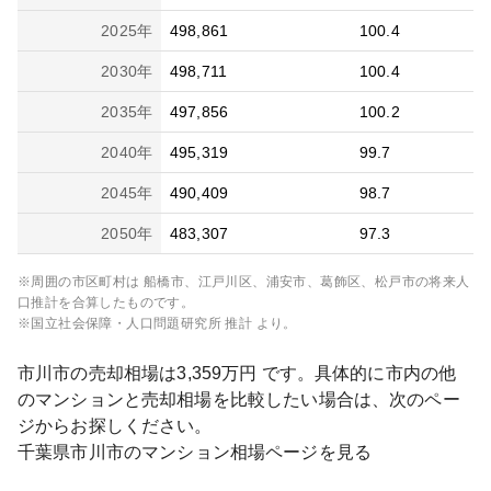
2025
年
498,861
100.4
2030
年
498,711
100.4
2035
年
497,856
100.2
2040
年
495,319
99.7
2045
年
490,409
98.7
2050
年
483,307
97.3
※周囲の市区町村は
船橋市、江戸川区、浦安市、葛飾区、松戸市
の将来人
口推計を合算したものです。
※国立社会保障・人口問題研究所 推計 より。
市川市
の売却相場は
3,359
万円 です。具体的に市内の他
のマンションと売却相場を比較したい場合は、次のペー
ジからお探しください。
千葉県
市川市
のマンション相場ページを見る