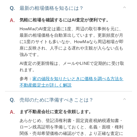
Q.
最新の相場価格を知るには？
気軽に相場を確認するにはAI査定が便利です。
A.
HowMaのAI査定は週に1度、周辺の取引事例を元に、
最新の相場価格を自動算出しています。更新頻度が月
に1度のサイトも多いなか、HowMaなら周辺相場が即
座に反映され、人手による遅れや主観が入らない点も
強みです。
AI査定の更新情報は、メールやLINEで定期的に受け取
れます。
参考：
家の値段を知りたいときに価格を調べる方法を
不動産鑑定士が詳しく解説
Q.
売却のために準備すべきことは？
まず不動産会社に査定を依頼します。
A.
あらかじめ、登記済権利書・固定資産税納税通知書・
ローン残高証明を準備しておくと、名義・面積・権利
関係・売却希望価格の確認ができ、より正確な査定に