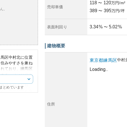
118
120
〜
万円/m²
売却単価
ん。
389
395
〜
万円/坪
3.34
%
5.02
%
表面利回り
〜
建物概要
練馬区中村北に位置
中村
東京都
練馬区
と住みやすさを兼ね
されており、練馬区
Loading...
います。コンパクト
広さを感じさせる設
に確保されており、
にまとめています
ため、居住空間を有
いた住宅地に立地し
住所
しています。交通ア
業施設や医療機関、
のアクセスが良く、