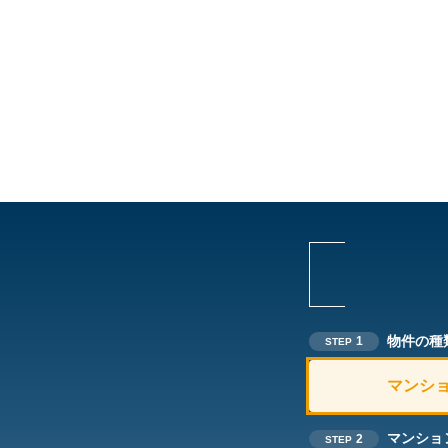
物件の種
1
STEP
マンシ
マンショ
2
STEP