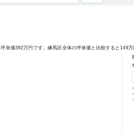
、坪単価
392
万円です。
練馬区
全体の坪単価と比較すると
149
万