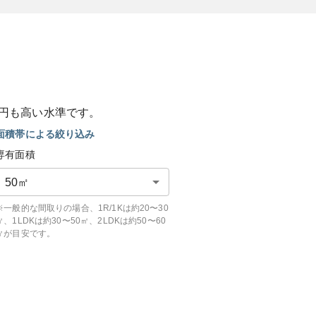
円も
高い
水準です。
面積帯による絞り込み
専有面積
50
㎡
※一般的な間取りの場合、1R/1Kは約20〜30
㎡、1LDKは約30〜50㎡、2LDKは約50〜60
㎡が目安です。