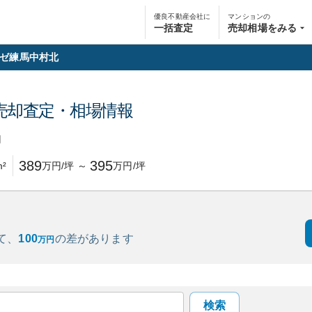
優良不動産会社に
マンションの
一括査定
売却相場をみる
ゼ練馬中村北
売却査定・相場情報
円
389
395
²
万円/坪
～
万円/坪
て、
100
の
差があります
万円
検索