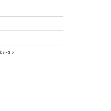
北
９−２０