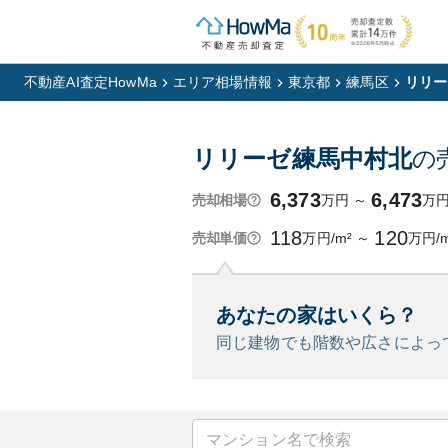
不動産AI査定HowMa
エリア相場情報
東京都
練馬区
リリー
リリーゼ練馬中村北
の
6,373
6,473
万円
～
万
売却相場
118
120
万円/m²
～
万円/m
売却単価
あなたの家はいくら？
同じ建物でも階数や広さによっ