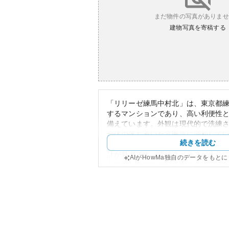
まだ物件の写真がありませ
建物写真を寄稿する
「リリーゼ練馬中村北」は、東京都
するマンションであり、高い利便性
備えています。外観は現代的で洗練
全体の落ち着いた雰囲気に調和して
続きを読む
ながらも、効率的な間取りによって
計が魅力です。収納スペースが十分
AIがHowMa独自のデータをもと
天井近くまで収納が設置されている
効に活用することができます。
周辺環境としては、緑豊かで落ち着
ており、地域のコミュニティも安定
クセスも良好で、近隣には便利な商
教育施設などが揃っています。
資産性について、練馬区は都心から