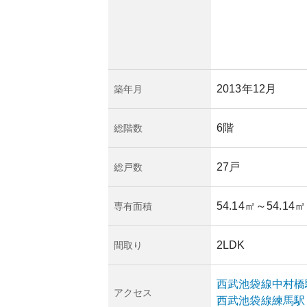
注目されています。
り評価は変わります
、価値の下落リスク
動向による価格変動
）も影響を及ぼす可
2013年12月
築年月
な視点では安定した
6階
総階数
27戸
総戸数
54.14㎡
～54.14㎡
専有面積
2LDK
間取り
西武池袋線
中村橋
アクセス
西武池袋線
練馬
駅