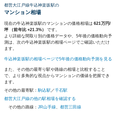
都営大江戸線牛込神楽坂駅の
マンション相場
現在の
牛込神楽坂
駅のマンションの価格相場は
621
万円/
坪 （前年比
+21.3%
）
です。
より詳細な間取り別の価格データや、5年後の価格動向予
測は、次の
牛込神楽坂
駅の相場ページでご確認いただけ
ます。
牛込神楽坂
駅の相場ページで5年後の価格動向予測を見る
また、その他の最寄り駅や路線の相場と比較すること
で、より多角的な視点からマンションの価値を把握でき
ます。
その他の最寄駅：
駒込
駅
／
千石
駅
都営大江戸線
の他の駅相場を確認する
その他の路線：
JR山手線
、
都営三田線