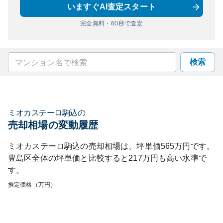
いますぐAI査定スタート
完全無料・60秒で査定
検索
ミオカステーロ駒込
の
売却相場の変動履歴
ミオカステーロ駒込
の売却相場は、坪単価
565
万円です。
豊島区
全体の坪単価と比較すると
217
万円も
高い
水準で
す。
推定価格（万円）