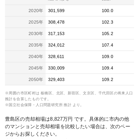
2020
年
301,599
100.0
2025
年
308,478
102.3
2030
年
317,153
105.2
2035
年
324,012
107.4
2040
年
328,611
109.0
2045
年
330,009
109.4
2050
年
329,403
109.2
※周囲の市区町村は
板橋区、北区、新宿区、文京区、千代田区
の将来人口
推計を合算したものです。
※国立社会保障・人口問題研究所 推計 より。
豊島区
の売却相場は
8,827
万円 です。具体的に市内の他
のマンションと売却相場を比較したい場合は、次のペー
ジからお探しください。