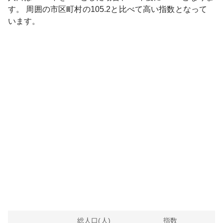
す。
周囲の市区町村の
105.2
と比べて
高い
指数となって
います。
総人口(人)
指数