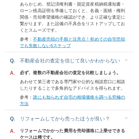
あらかじめ、登記済権利書・固定資産税納税通知書・
ローン残高証明を準備しておくと、名義・面積・権利
関係・売却希望価格の確認ができ、より正確な査定に
繋がります。また設備の不具合をリストアップしてお
くとスムーズです。
参考：
不動産売却の手順と注意点！初めての自宅売却
でも失敗しない5ステップ
Q.
不動産会社の査定を信じて良いかわからない
必ず、複数の不動産会社の査定を比較しましょう。
A.
あわせて第三者である専門家や公的な相談窓口に相談
したりすることで多角的なアドバイスを得られます。
参考：
誰にも知られず自宅の相場価格を調べる究極の
方法
Q.
リフォームしてから売ったほうが良い？
リフォームでかかった費用を売却価格に上乗せできる
A.
ケースは稀です。