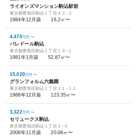
ライオンズマンション駒込駅前
東京都豊島区駒込１丁目４２−２
1984年12月
築
16.2㎡〜
4,470
万円
〜
パレドール駒込
東京都豊島区駒込１丁目１９−１
1981年1月
築
52.87㎡〜
15,020
万円
〜
グランフォルム六義園
東京都豊島区駒込１丁目３１−１１
1988年12月
築
123.35㎡〜
3,322
万円
〜
セリュークス駒込
東京都豊島区駒込１丁目２−９
2008年11月
築
20.06㎡〜