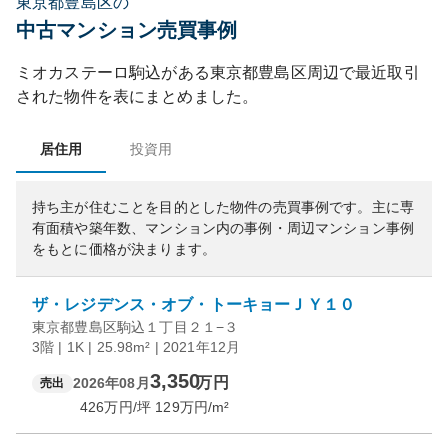
東京都豊島区の
中古マンション売買事例
ミオカステーロ駒込
がある
東京都
豊島区
周辺で最近取引
された物件を表にまとめました。
居住用
投資用
持ち主が住むことを目的とした物件の売買事例です。
主に専
有面積や築年数、マンション内の事例・周辺マンション事例
をもとに価格が決まります。
ザ・レジデンス・オブ・トーキョーＪＹ１０
東京都豊島区駒込１丁目２１−３
3階 | 1K | 25.98m² | 2021年12月
3,350
万円
2026年08月
売出
426
万円/坪
129
万円/m²