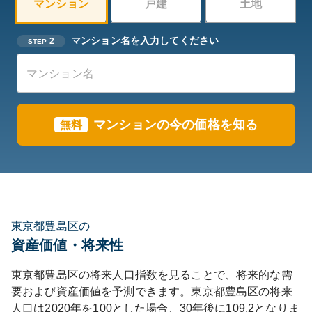
マンション
戸建
土地
マンション名を入力してください
2
STEP
マンションの今の価格を知る
無料
東京都豊島区の
資産価値・将来性
東京都
豊島区
の将来人口指数を見ることで、将来的な需
要および資産価値を予測できます。
東京都
豊島区
の将来
人口は
2020
年を100とした場合、30年後に
109.2
となりま