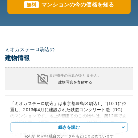
マンションの今の価格を知る
無料
ミオカステーロ駒込の
建物情報
まだ物件の写真がありません。
建物写真を寄稿する
「ミオカステーロ駒込」は東京都豊島区駒込1丁目10-1に位
置し、2013年4月に建設された鉄筋コンクリート造（RC）
のマンションです。地上8階建てのこの物件は、築12年であ
り比較的新しい部類に入ります。美しい外観としっかりと
続きを読む
した建物構造を誇り、周辺には落ち着いた住宅街が広がっ
ています。駒込駅や商業施設へのアクセスも良好で、生活
AIがHowMa独自のデータをもとにまとめています