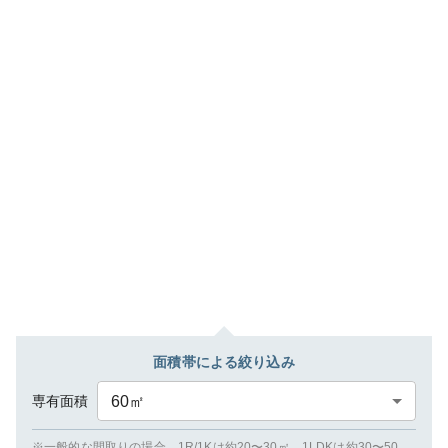
面積帯による絞り込み
専有面積
60
㎡
※一般的な間取りの場合、1R/1Kは約20〜30㎡、1LDKは約30〜50