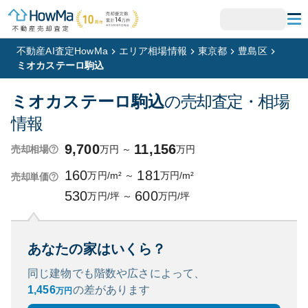
不動産AI査定HowMa
エリア相場情報
東京都
豊島区
ミオカステーロ駒込
ミオカステーロ駒込
の売却査定・相場
情報
9,700
11,156
万円
～
万円
売却相場
160
181
万円/m²
～
万円/m²
売却単価
530
600
万円/坪
～
万円/坪
あなたの家はいくら？
同じ建物でも階数や広さによって、
1,456
の
差があります
万円