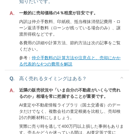
知りたいです。
一般的に売却価格の4％程度が目安です。
A.
内訳は仲介手数料、印紙税、抵当権抹消登記費用・ロ
ーン返済手数料（ローンが残っている場合のみ）、譲
渡所得税などです。
各費用の詳細や計算方法、節約方法は次の記事をご覧
ください。
参考：
仲介手数料の計算方法や注意点と、売却にかか
る代表的な4つの費用を解説
Q.
高く売れるタイミングはある？
近隣の販売状況や「いま自分の不動産がいくらで売れ
A.
るのか」相場を常に把握することが重要です。
AI査定や不動産情報ライブラリ（国土交通省）のデー
タだけでなく、複数会社の査定根拠を比較し、売却検
討の判断材料にしましょう。
実際に売り時を逃して400万円以上損した事例もありま
す。売るかどうか迷っている間は、AI査定等で常に