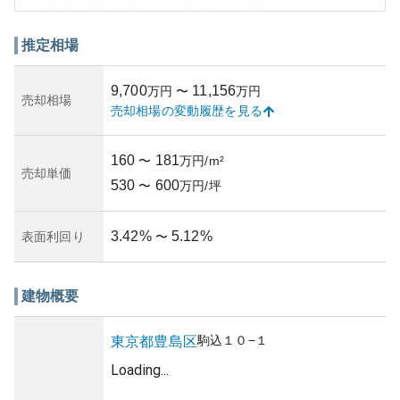
の利便性が高い地域として知られています。
このエリアは自然豊かな公園があり、住環境としての魅力
が高いです。また、教育機関や医療施設も充実しているた
推定相場
めファミリー層にも人気があります。資産性については、
立地の良さと建物の頑丈さから安定した傾向にあります
9,700
11,156
万円
〜
万円
が、市場の変動に左右される点は認識しておくべきです。
売却相場
売却相場の変動履歴を見る
所有リスクとしては、都心部に立地しているため、不動産
市場の価格変動リスクや災害リスクが考慮されます。ま
た、管理状況についても定期的なメンテナンスが行われて
160
181
〜
万円/m²
いるか確認が必要です。
売却単価
530
600
〜
万円/坪
3.42
%
5.12
%
表面利回り
〜
建物概要
駒込
１０−１
東京都
豊島区
Loading...