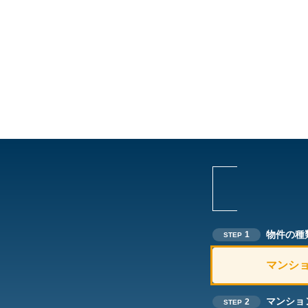
物件の種
1
STEP
マンシ
マンショ
2
STEP