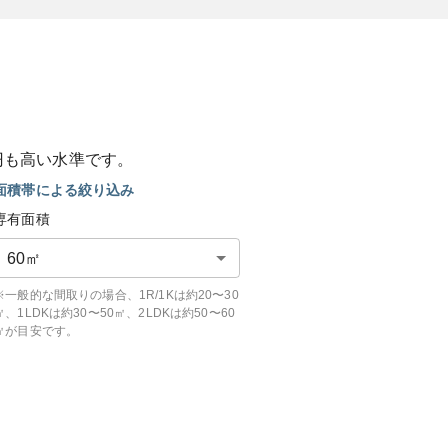
円も
高い
水準です。
面積帯による絞り込み
専有面積
60
㎡
※一般的な間取りの場合、1R/1Kは約20〜30
㎡、1LDKは約30〜50㎡、2LDKは約50〜60
㎡が目安です。