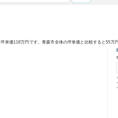
、坪単価
118
万円です。
青森市
全体の坪単価と比較すると
55
万