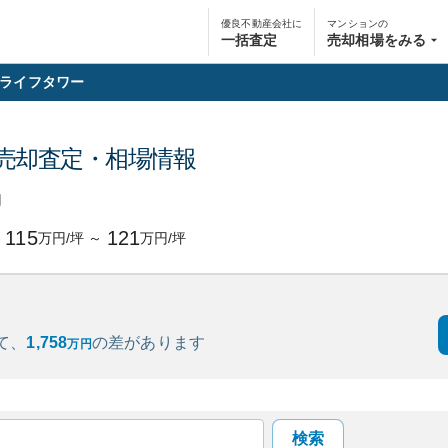
優良不動産会社に
マンションの
一括査定
売却相場をみる
ライフタワー
売却査定・相場情報
円
115
121
万円/坪
～
万円/坪
て、
1,758
の
差があります
万円
検索