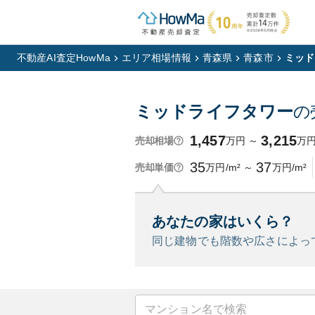
不動産AI査定HowMa
エリア相場情報
青森県
青森市
ミッド
ミッドライフタワー
の
1,457
3,215
万円
～
万
売却相場
35
37
万円/m²
～
万円/m²
売却単価
あなたの家はいくら？
同じ建物でも階数や広さによっ