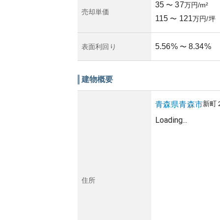
35
37
〜
万円/m²
売却単価
115
121
〜
万円/坪
5.56
%
8.34
%
表面利回り
〜
建物概要
新町
青森県
青森市
Loading...
住所