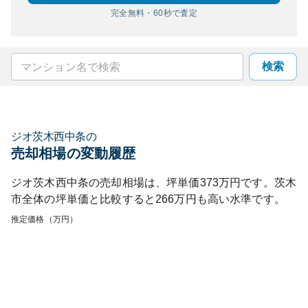
完全無料・60秒で査定
検索
ジオ茨木西中条
の
売却相場の変動履歴
ジオ茨木西中条
の売却相場は、坪単価
373
万円です。
茨木
市
全体の坪単価と比較すると
266
万円も
高い
水準です。
推定価格（万円）