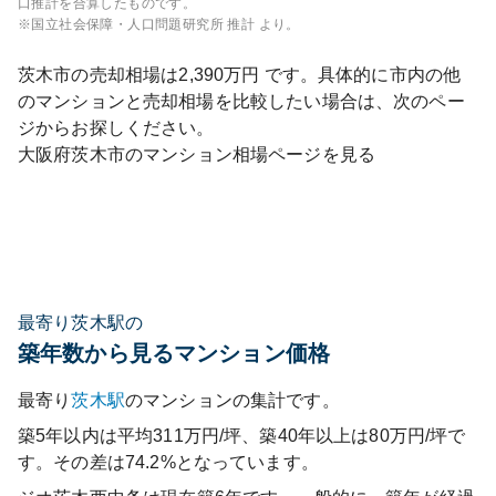
口推計を合算したものです。
※国立社会保障・人口問題研究所 推計 より。
茨木市
の売却相場は
2,390
万円 です。具体的に市内の他
のマンションと売却相場を比較したい場合は、次のペー
ジからお探しください。
大阪府
茨木市
のマンション相場ページを見る
最寄り茨木駅の
築年数から見るマンション価格
最寄り
茨木
駅
のマンションの集計です。
築5年以内は平均311万円/坪、築40年以上は80万円/坪で
す。その差は74.2%となっています。