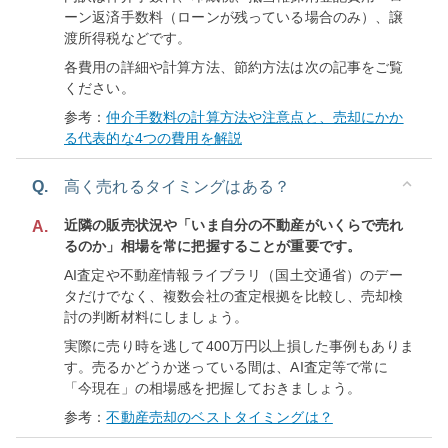
ーン返済手数料（ローンが残っている場合のみ）、譲
渡所得税などです。
各費用の詳細や計算方法、節約方法は次の記事をご覧
ください。
参考：
仲介手数料の計算方法や注意点と、売却にかか
る代表的な4つの費用を解説
Q.
高く売れるタイミングはある？
近隣の販売状況や「いま自分の不動産がいくらで売れ
A.
るのか」相場を常に把握することが重要です。
AI査定や不動産情報ライブラリ（国土交通省）のデー
タだけでなく、複数会社の査定根拠を比較し、売却検
討の判断材料にしましょう。
実際に売り時を逃して400万円以上損した事例もありま
す。売るかどうか迷っている間は、AI査定等で常に
「今現在」の相場感を把握しておきましょう。
参考：
不動産売却のベストタイミングは？