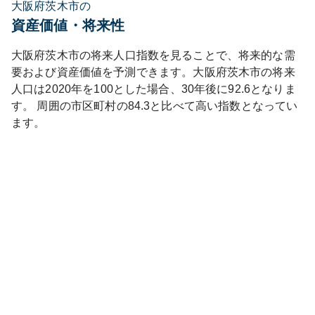
大阪府茨木市の
資産価値・将来性
大阪府
茨木市
の将来人口指数を見ることで、将来的な需
要および資産価値を予測できます。
大阪府
茨木市
の将来
人口は
2020
年を100とした場合、30年後に
92.6
となりま
す。
周囲の市区町村の
84.3
と比べて
高い
指数となってい
ます。