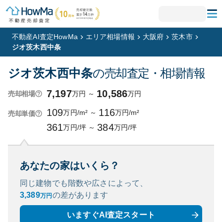
不動産AI査定HowMa
エリア相場情報
大阪府
茨木市
ジオ茨木西中条
ジオ茨木西中条
の売却査定・相場情報
7,197
10,586
万円
～
万円
売却相場
109
116
万円/m²
～
万円/m²
売却単価
361
384
万円/坪
～
万円/坪
あなたの家はいくら？
同じ建物でも階数や広さによって、
3,389
の
差があります
万円
いますぐAI査定スタート