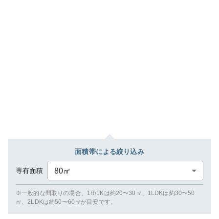
面積帯による絞り込み
専有面積
80
㎡
※一般的な間取りの場合、1R/1Kは約20〜30㎡、1LDKは約30〜50
㎡、2LDKは約50〜60㎡が目安です。