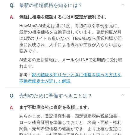
Q.
最新の相場価格を知るには？
気軽に相場を確認するにはAI査定が便利です。
A.
HowMaのAI査定は週に1度、周辺の取引事例を元に、
最新の相場価格を自動算出しています。更新頻度が月
に1度のサイトも多いなか、HowMaなら周辺相場が即
座に反映され、人手による遅れや主観が入らない点も
強みです。
AI査定の更新情報は、メールやLINEで定期的に受け取
れます。
参考：
家の値段を知りたいときに価格を調べる方法を
不動産鑑定士が詳しく解説
Q.
売却のために準備すべきことは？
まず不動産会社に査定を依頼します。
A.
あらかじめ、登記済権利書・固定資産税納税通知書・
ローン残高証明を準備しておくと、名義・面積・権利
関係・売却希望価格の確認ができ、より正確な査定に