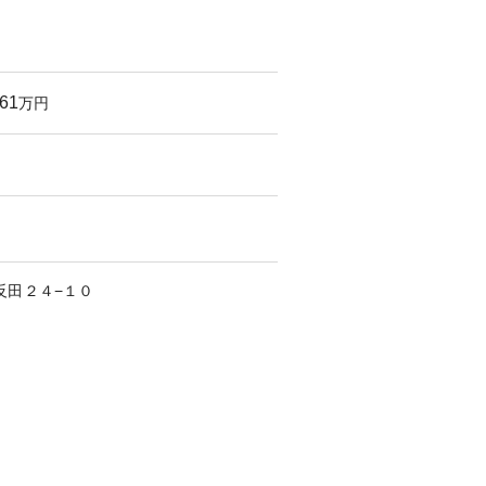
861
万円
反田
２４−１０