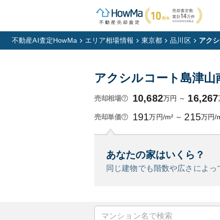
不動産AI査定HowMa
エリア相場情報
東京都
品川区
アクシ
アクシルコート島津山
10,682
16,267
万円
～
売却相場
191
215
万円/m²
～
万円/
売却単価
あなたの家はいくら？
同じ建物でも階数や広さによっ