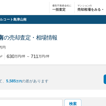
優良不動産会社に
マンションの
一括査定
売却相場をみる
ルコート島津山南
南
の売却査定・相場情報
万円
630
711
m²
万円/坪
～
万円/坪
て、
5,585
の
差があります
万円
検索