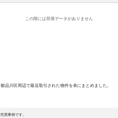
この階には部屋データがありません
京都
品川区
周辺で最近取引された物件を表にまとめました。
の売買事例です。