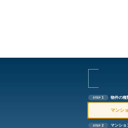
物件の種
1
STEP
マンシ
マンショ
2
STEP