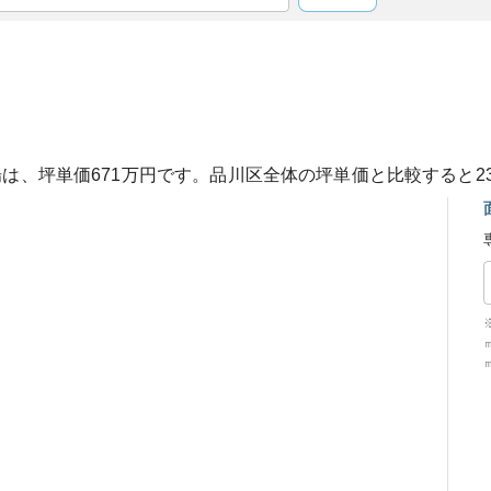
場は、坪単価
671
万円です。
品川区
全体の坪単価と比較すると
2