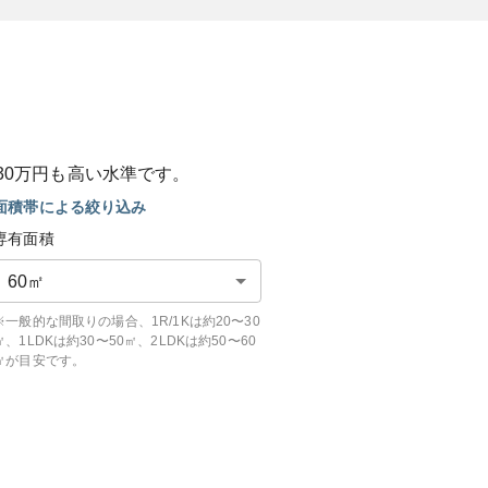
30
万円も
高い
水準です。
面積帯による絞り込み
専有面積
60
㎡
※一般的な間取りの場合、1R/1Kは約20〜30
㎡、1LDKは約30〜50㎡、2LDKは約50〜60
㎡が目安です。