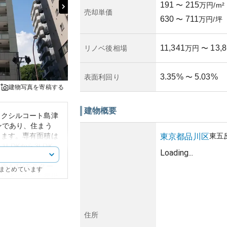
191
215
〜
万円/m²
売却単価
630
711
〜
万円/坪
11,341
13,
リノベ後相場
万円
〜
3.35
%
5.03
%
表面利回り
〜
建物写真を寄稿する
建物概要
アクシルコート島津
ンであり、住まう
します。専有面積は
東五
東京都
品川区
1LDKから3LDK
Loading...
選択肢があります。
面もTVモニター
にまとめています
入居者に安心を提供
公共交通機関が充実
好です。五反田駅に
住所
高さに寄与していま