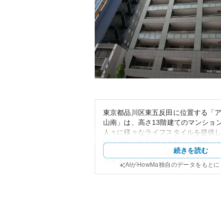
東京都品川区東五反田に位置する「
山南」は、高さ13階建てのマンショ
人々に様々なライフスタイルを提供
50.12㎡～75.62㎡と多様で、間取りも
続きを読む
と家族構成や生活スタイルに応じた
管理体制は巡回方式で、セキュリティ
AIがHowMa独自のデータをもと
付きインターホンを採用しており、
しています。
周辺環境には商業施設や教育機関、
しており、都心部へのアクセスも良
近く、利便性が高いことが資産性の