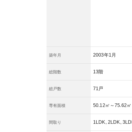
ダンなデザインは洗
便な立地により堅調
可能性が高いと考え
ョン資産価値の変動
です。築年数具体的
所有リスクはあるも
ら、非常に高い人気
2003年1月
築年月
13階
総階数
71戸
総戸数
50.12㎡
～75.62㎡
専有面積
1LDK, 2LDK, 3L
間取り