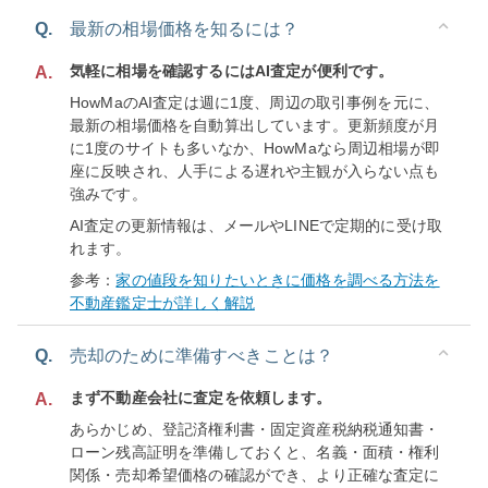
Q.
最新の相場価格を知るには？
気軽に相場を確認するにはAI査定が便利です。
A.
HowMaのAI査定は週に1度、周辺の取引事例を元に、
最新の相場価格を自動算出しています。更新頻度が月
に1度のサイトも多いなか、HowMaなら周辺相場が即
座に反映され、人手による遅れや主観が入らない点も
強みです。
AI査定の更新情報は、メールやLINEで定期的に受け取
れます。
参考：
家の値段を知りたいときに価格を調べる方法を
不動産鑑定士が詳しく解説
Q.
売却のために準備すべきことは？
まず不動産会社に査定を依頼します。
A.
あらかじめ、登記済権利書・固定資産税納税通知書・
ローン残高証明を準備しておくと、名義・面積・権利
関係・売却希望価格の確認ができ、より正確な査定に