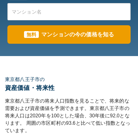
マンションの今の価格を知る
無料
東京都八王子市の
資産価値・将来性
東京都
八王子市
の将来人口指数を見ることで、将来的な
需要および資産価値を予測できます。
東京都
八王子市
の
将来人口は
2020
年を100とした場合、30年後に
92.0
とな
ります。
周囲の市区町村の
93.6
と比べて
低い
指数となっ
ています。