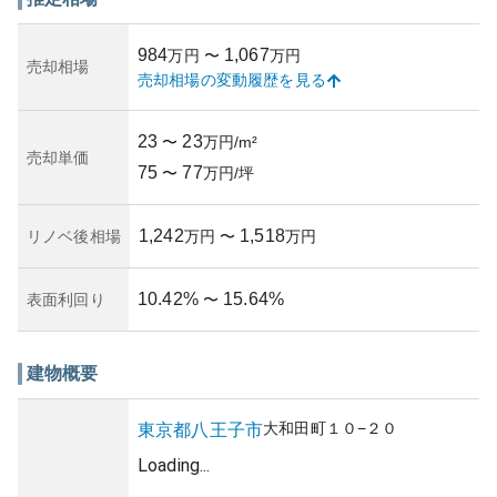
います。物件の価値を維持するためには、定期的な管理と
メンテナンスが重要ですが、現状のメンテナンスに関して
984
1,067
万円
〜
万円
は詳細な情報が必要です。
売却相場
売却相場の変動履歴を見る
所有リスクに関しては、地震に対する建物の耐震性や地域
の災害リスクを考慮することが重要です。しかし、具体的
なリスクについてはエリアの特性によるため、個別の調査
23
23
〜
万円/m²
が求められるでしょう。全体的には、八王子市の中でも便
売却単価
75
77
利で安心感のある暮らしを期待できるマンションです。
〜
万円/坪
1,242
1,518
リノベ後相場
万円
〜
万円
10.42
%
15.64
%
表面利回り
〜
建物概要
大和田町
１０−２０
東京都
八王子市
Loading...