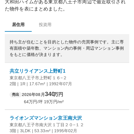
大和田ハイム
がある
東京都
八王子市
周辺で最近取引され
た物件を表にまとめました。
居住用
投資用
持ち主が住むことを目的とした物件の売買事例です。
主に専
有面積や築年数、マンション内の事例・周辺マンション事例
をもとに価格が決まります。
共立リライアンス上野町1
東京都八王子市上野町１６−２
2階 | 1R | 17.67m² | 1992年07月
340
万円
2026年08月
売出
64
万円/坪
19
万円/m²
ライオンズマンション京王南大沢
東京都八王子市南大沢１丁目２０−１２
3階 | 3LDK | 53.33m² | 1995年02月