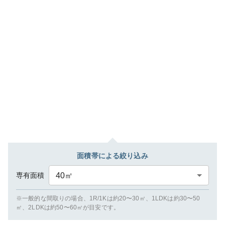
面積帯による絞り込み
専有面積
40
㎡
※一般的な間取りの場合、1R/1Kは約20〜30㎡、1LDKは約30〜50
㎡、2LDKは約50〜60㎡が目安です。