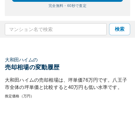
完全無料・60秒で査定
検索
大和田ハイム
の
売却相場の変動履歴
大和田ハイム
の売却相場は、坪単価
76
万円です。
八王子
市
全体の坪単価と比較すると
40
万円も
低い
水準です。
推定価格（万円）