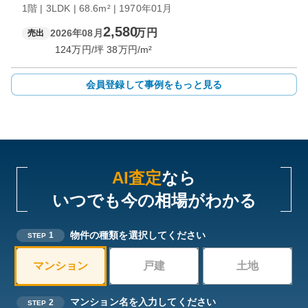
1階 | 3LDK | 68.6m² | 1970年01月
2,580
万円
2026年08月
売出
124
万円/坪
38
万円/m²
会員登録して事例をもっと見る
AI査定
なら
いつでも今の相場がわかる
物件の種類を選択してください
1
STEP
マンション
戸建
土地
マンション名を入力してください
2
STEP