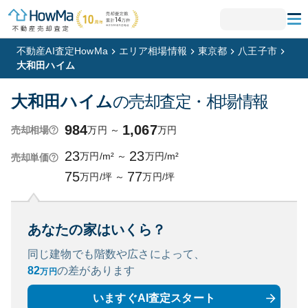
不動産AI査定HowMa
エリア相場情報
東京都
八王子市
大和田ハイム
大和田ハイム
の売却査定・相場情報
984
1,067
万円
～
万円
売却相場
23
23
万円/m²
～
万円/m²
売却単価
75
77
万円/坪
～
万円/坪
あなたの家はいくら？
同じ建物でも階数や広さによって、
82
の
差があります
万円
いますぐAI査定スタート