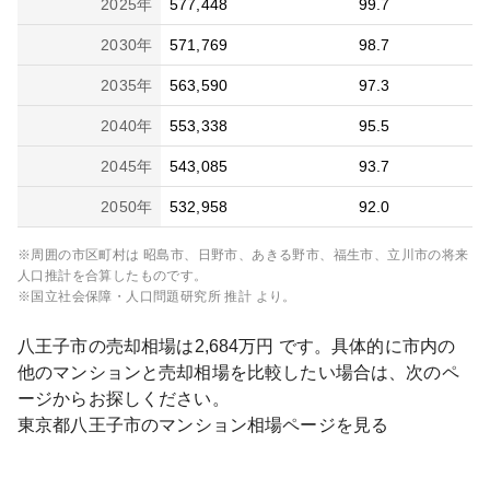
2025
年
577,448
99.7
2030
年
571,769
98.7
2035
年
563,590
97.3
2040
年
553,338
95.5
2045
年
543,085
93.7
2050
年
532,958
92.0
※周囲の市区町村は
昭島市、日野市、あきる野市、福生市、立川市
の将来
人口推計を合算したものです。
※国立社会保障・人口問題研究所 推計 より。
八王子市
の売却相場は
2,684
万円 です。具体的に市内の
他のマンションと売却相場を比較したい場合は、次のペ
ージからお探しください。
東京都
八王子市
のマンション相場ページを見る