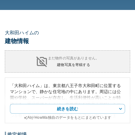
大和田ハイムの
建物情報
まだ物件の写真がありません。
建物写真を寄稿する
「大和田ハイム」は、東京都八王子市大和田町に位置する
マンションで、静かな住宅地の中にあります。周辺には公
園や学校、スーパーが存在し、生活利便性が高いことが特
徴です。周辺環境としては、家族連れや子育て世代にとっ
続きを読む
て住みやすい環境が整っています。外観は現代的なデザイ
ンを取り入れており、近隣の住宅との調和が取れていま
AIがHowMa独自のデータをもとにまとめています
す。
資産性の面では、このエリアは比較的安定した需要があ
り、将来的な不動産価値の下落リスクは低いと考えられて
推定相場