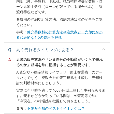
内訳は仲介手数料、印紙税、抵当権抹消登記費用・ロ
ーン返済手数料（ローンが残っている場合のみ）、譲
渡所得税などです。
各費用の詳細や計算方法、節約方法は次の記事をご覧
ください。
参考：
仲介手数料の計算方法や注意点と、売却にかか
る代表的な4つの費用を解説
Q.
高く売れるタイミングはある？
近隣の販売状況や「いま自分の不動産がいくらで売れ
A.
るのか」相場を常に把握することが重要です。
AI査定や不動産情報ライブラリ（国土交通省）のデー
タだけでなく、複数会社の査定根拠を比較し、売却検
討の判断材料にしましょう。
実際に売り時を逃して400万円以上損した事例もありま
す。売るかどうか迷っている間は、AI査定等で常に
「今現在」の相場感を把握しておきましょう。
参考：
不動産売却のベストタイミングは？