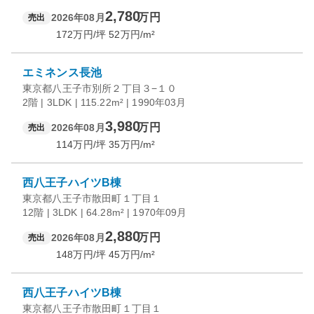
2,780
万円
2026年08月
売出
172
万円/坪
52
万円/m²
エミネンス長池
東京都八王子市別所２丁目３−１０
2階 | 3LDK | 115.22m² | 1990年03月
3,980
万円
2026年08月
売出
114
万円/坪
35
万円/m²
西八王子ハイツB棟
東京都八王子市散田町１丁目１
12階 | 3LDK | 64.28m² | 1970年09月
2,880
万円
2026年08月
売出
148
万円/坪
45
万円/m²
西八王子ハイツB棟
東京都八王子市散田町１丁目１