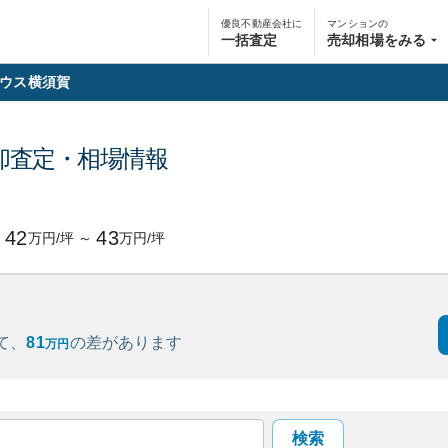
優良不動産会社に
マンションの
一括査定
売却相場をみる
ウス横須賀
却査定・相場情報
円
42
43
万円/坪
～
万円/坪
て、
81
の
差があります
万円
検索