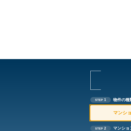
物件の種
1
STEP
マンシ
マンショ
2
STEP