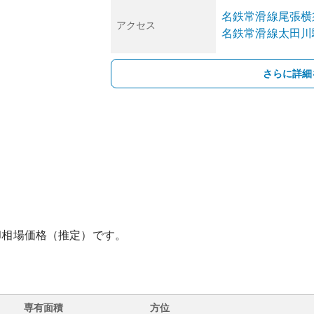
名鉄常滑線
尾張横
アクセス
名鉄常滑線
太田川
さらに詳細
却相場価格（推定）です。
専有面積
方位