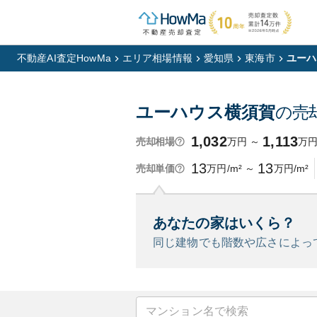
不動産AI査定HowMa
エリア相場情報
愛知県
東海市
ユーハ
ユーハウス横須賀
の売
1,032
1,113
万円
～
万
売却相場
13
13
万円/m²
～
万円/m²
売却単価
あなたの家はいくら？
同じ建物でも階数や広さによっ