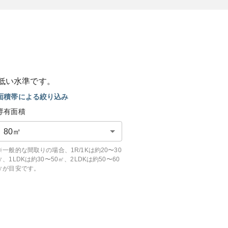
低い
水準です。
面積帯による絞り込み
専有面積
80
㎡
※一般的な間取りの場合、1R/1Kは約20〜30
㎡、1LDKは約30〜50㎡、2LDKは約50〜60
㎡が目安です。