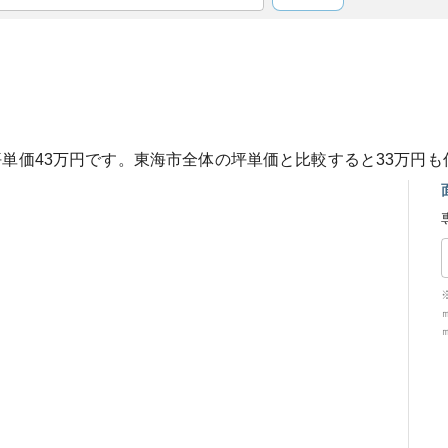
坪単価
43
万円です。
東海市
全体の坪単価と比較すると
33
万円も