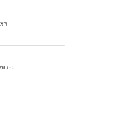
万円
賀町
１−１