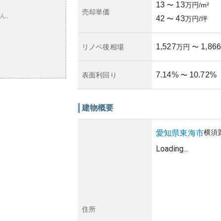
13
13
〜
万円/m²
売却単価
ん。
42
43
〜
万円/坪
1,527
1,866
リノベ後相場
万円
〜
7.14
%
10.72
%
表面利回り
〜
建物概要
横須
愛知県
東海市
Loading...
住所