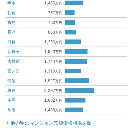
寺本
1,435
万円
朝倉
737
万円
古見
780
万円
長浦
853
万円
日長
1,236
万円
新舞子
1,823
万円
大野町
1,744
万円
西ノ口
1,319
万円
蒲池
1,927
万円
榎戸
2,297
万円
多屋
1,682
万円
常滑
1,438
万円
他の駅の
マンション
売却価格相場を探す