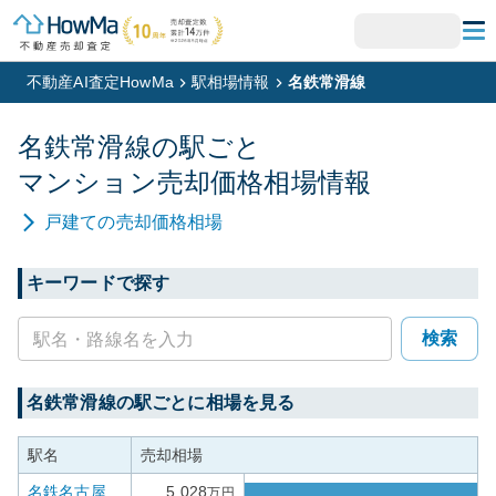
不動産AI査定HowMa
駅相場情報
名鉄常滑線
名鉄常滑線
の駅ごと
マンション
売却価格相場情報
戸建て
の売却価格相場
キーワードで探す
検索
名鉄常滑線
の駅ごとに相場を見る
駅名
売却相場
名鉄名古屋
5,028
万円