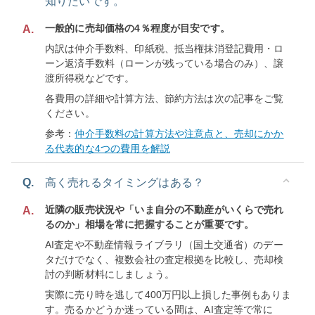
知りたいです。
一般的に売却価格の4％程度が目安です。
A.
内訳は仲介手数料、印紙税、抵当権抹消登記費用・ロ
ーン返済手数料（ローンが残っている場合のみ）、譲
渡所得税などです。
各費用の詳細や計算方法、節約方法は次の記事をご覧
ください。
参考：
仲介手数料の計算方法や注意点と、売却にかか
る代表的な4つの費用を解説
Q.
高く売れるタイミングはある？
近隣の販売状況や「いま自分の不動産がいくらで売れ
A.
るのか」相場を常に把握することが重要です。
AI査定や不動産情報ライブラリ（国土交通省）のデー
タだけでなく、複数会社の査定根拠を比較し、売却検
討の判断材料にしましょう。
実際に売り時を逃して400万円以上損した事例もありま
す。売るかどうか迷っている間は、AI査定等で常に