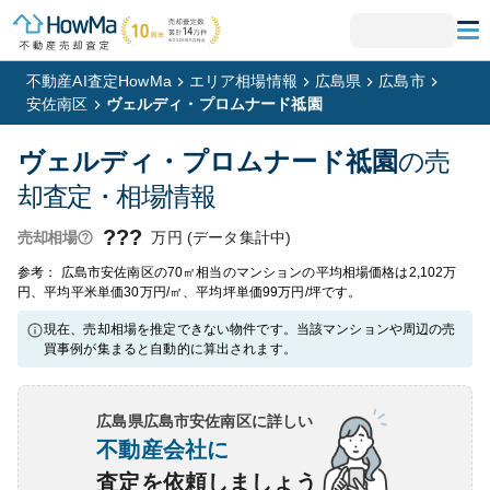
不動産AI査定HowMa
エリア相場情報
広島県
広島市
安佐南区
ヴェルディ・プロムナード祗園
ヴェルディ・プロムナード祗園
の売
却査定・相場情報
???
万円 (データ集計中)
売却相場
参考： 広島市安佐南区の70㎡相当のマンションの平均相場価格は2,102万
円、平均平米単価30万円/㎡、平均坪単価99万円/坪です。
現在、売却相場を推定できない物件です。当該マンションや周辺の売
買事例が集まると自動的に算出されます。
広島県広島市安佐南区
に詳しい
不動産会社に
査定を依頼しましょう