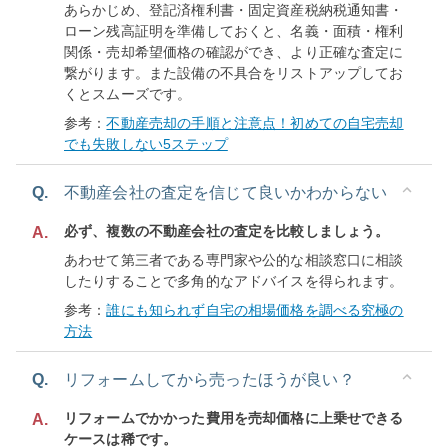
あらかじめ、登記済権利書・固定資産税納税通知書・
ローン残高証明を準備しておくと、名義・面積・権利
関係・売却希望価格の確認ができ、より正確な査定に
繋がります。また設備の不具合をリストアップしてお
くとスムーズです。
参考：
不動産売却の手順と注意点！初めての自宅売却
でも失敗しない5ステップ
Q.
不動産会社の査定を信じて良いかわからない
必ず、複数の不動産会社の査定を比較しましょう。
A.
あわせて第三者である専門家や公的な相談窓口に相談
したりすることで多角的なアドバイスを得られます。
参考：
誰にも知られず自宅の相場価格を調べる究極の
方法
Q.
リフォームしてから売ったほうが良い？
リフォームでかかった費用を売却価格に上乗せできる
A.
ケースは稀です。