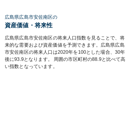
広島県広島市安佐南区の
資産価値・将来性
広島県
広島市安佐南区
の将来人口指数を見ることで、将
来的な需要および資産価値を予測できます。
広島県
広島
市安佐南区
の将来人口は
2020
年を100とした場合、30年
後に
93.9
となります。
周囲の市区町村の
88.9
と比べて
高
い
指数となっています。