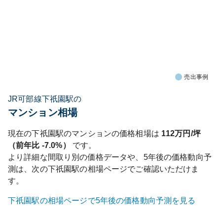
売出事例
JR可部線下祇園駅の
マンション相場
現在の
下祇園
駅のマンションの価格相場は
112
万円/坪
（前年比
-7.0%
）
です。
より詳細な間取り別の価格データや、5年後の価格動向予
測は、次の
下祇園
駅の相場ページでご確認いただけま
す。
下祇園
駅の相場ページで5年後の価格動向予測を見る