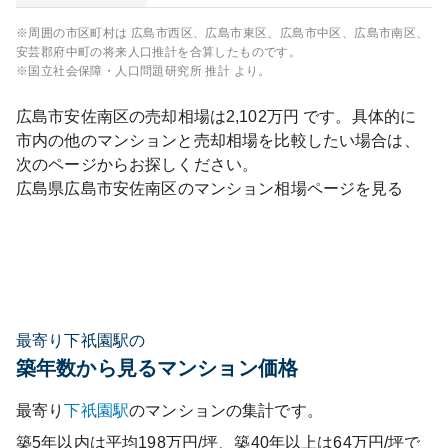
※周囲の市区町村は
広島市西区、広島市東区、広島市中区、広島市南区、
安芸郡府中町
の将来人口推計を合算したものです。
※国立社会保障・人口問題研究所 推計 より。
広島市安佐南区
の売却相場は
2,102
万円 です。具体的に
市内の他のマンションと売却相場を比較したい場合は、
次のページからお探しください。
広島県
広島市安佐南区
のマンション相場ページを見る
最寄り下祇園駅の
築年数から見るマンション価格
最寄り
下祇園
駅
のマンションの集計です。
築5年以内は平均198万円/坪、築40年以上は64万円/坪で