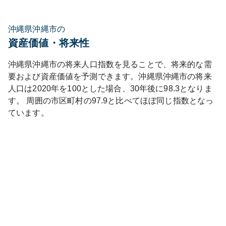
沖縄県沖縄市の
資産価値・将来性
沖縄県
沖縄市
の将来人口指数を見ることで、将来的な需
要および資産価値を予測できます。
沖縄県
沖縄市
の将来
人口は
2020
年を100とした場合、30年後に
98.3
となりま
す。
周囲の市区町村の
97.9
と比べて
ほぼ同じ
指数となっ
ています。