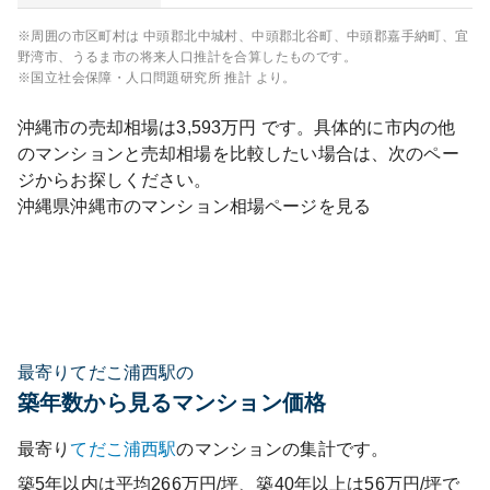
※周囲の市区町村は
中頭郡北中城村、中頭郡北谷町、中頭郡嘉手納町、宜
野湾市、うるま市
の将来人口推計を合算したものです。
※国立社会保障・人口問題研究所 推計 より。
沖縄市
の売却相場は
3,593
万円 です。具体的に市内の他
のマンションと売却相場を比較したい場合は、次のペー
ジからお探しください。
沖縄県
沖縄市
のマンション相場ページを見る
最寄りてだこ浦西駅の
築年数から見るマンション価格
最寄り
てだこ浦西
駅
のマンションの集計です。
築5年以内は平均266万円/坪、築40年以上は56万円/坪で