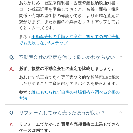
あらかじめ、登記済権利書・固定資産税納税通知書・
ローン残高証明を準備しておくと、名義・面積・権利
関係・売却希望価格の確認ができ、より正確な査定に
繋がります。また設備の不具合をリストアップしてお
くとスムーズです。
参考：
不動産売却の手順と注意点！初めての自宅売却
でも失敗しない5ステップ
Q.
不動産会社の査定を信じて良いかわからない
必ず、複数の不動産会社の査定を比較しましょう。
A.
あわせて第三者である専門家や公的な相談窓口に相談
したりすることで多角的なアドバイスを得られます。
参考：
誰にも知られず自宅の相場価格を調べる究極の
方法
Q.
リフォームしてから売ったほうが良い？
リフォームでかかった費用を売却価格に上乗せできる
A.
ケースは稀です。