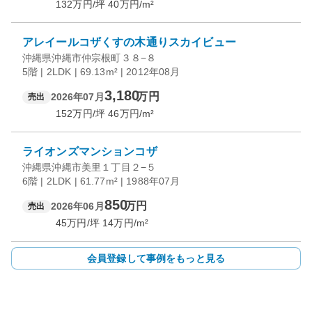
132
万円/坪
40
万円/m²
アレイールコザくすの木通りスカイビュー
沖縄県沖縄市仲宗根町３８−８
5階 | 2LDK | 69.13m² | 2012年08月
3,180
万円
2026年07月
売出
152
万円/坪
46
万円/m²
ライオンズマンションコザ
沖縄県沖縄市美里１丁目２−５
6階 | 2LDK | 61.77m² | 1988年07月
850
万円
2026年06月
売出
45
万円/坪
14
万円/m²
会員登録して事例をもっと見る