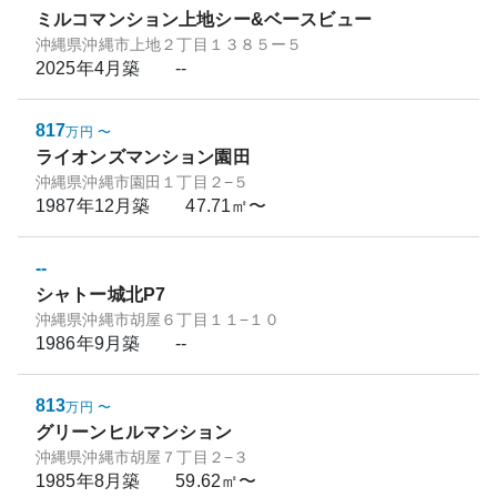
ミルコマンション上地シー&ベースビュー
沖縄県沖縄市上地２丁目１３８５ー５
2025年4月
築
--
817
万円
〜
ライオンズマンション園田
沖縄県沖縄市園田１丁目２−５
1987年12月
築
47.71㎡〜
--
シャトー城北P7
沖縄県沖縄市胡屋６丁目１１−１０
1986年9月
築
--
813
万円
〜
グリーンヒルマンション
沖縄県沖縄市胡屋７丁目２−３
1985年8月
築
59.62㎡〜