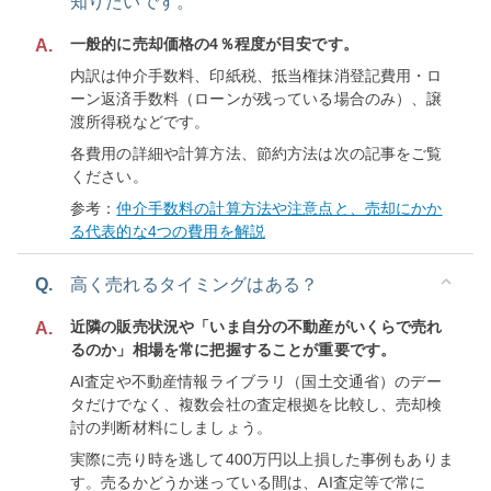
知りたいです。
一般的に売却価格の4％程度が目安です。
A.
内訳は仲介手数料、印紙税、抵当権抹消登記費用・ロ
ーン返済手数料（ローンが残っている場合のみ）、譲
渡所得税などです。
各費用の詳細や計算方法、節約方法は次の記事をご覧
ください。
参考：
仲介手数料の計算方法や注意点と、売却にかか
る代表的な4つの費用を解説
Q.
高く売れるタイミングはある？
近隣の販売状況や「いま自分の不動産がいくらで売れ
A.
るのか」相場を常に把握することが重要です。
AI査定や不動産情報ライブラリ（国土交通省）のデー
タだけでなく、複数会社の査定根拠を比較し、売却検
討の判断材料にしましょう。
実際に売り時を逃して400万円以上損した事例もありま
す。売るかどうか迷っている間は、AI査定等で常に