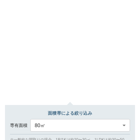
面積帯による絞り込み
専有面積
80
㎡
※一般的な間取りの場合、1R/1Kは約20〜30㎡、1LDKは約30〜50