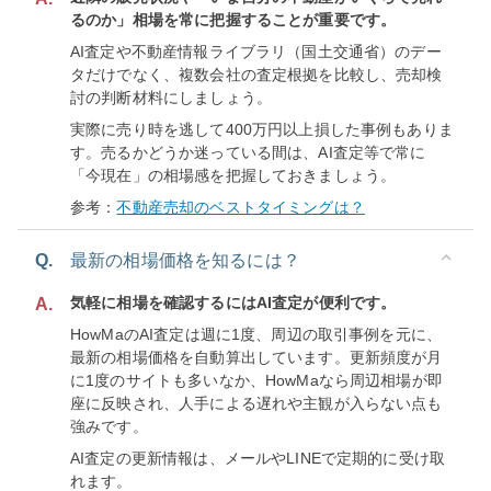
るのか」相場を常に把握することが重要です。
AI査定や不動産情報ライブラリ（国土交通省）のデー
タだけでなく、複数会社の査定根拠を比較し、売却検
討の判断材料にしましょう。
実際に売り時を逃して400万円以上損した事例もありま
す。売るかどうか迷っている間は、AI査定等で常に
「今現在」の相場感を把握しておきましょう。
参考：
不動産売却のベストタイミングは？
Q.
最新の相場価格を知るには？
気軽に相場を確認するにはAI査定が便利です。
A.
HowMaのAI査定は週に1度、周辺の取引事例を元に、
最新の相場価格を自動算出しています。更新頻度が月
に1度のサイトも多いなか、HowMaなら周辺相場が即
座に反映され、人手による遅れや主観が入らない点も
強みです。
AI査定の更新情報は、メールやLINEで定期的に受け取
れます。