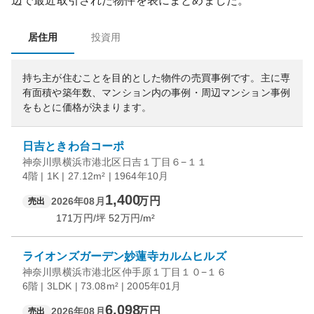
辺で最近取引された物件を表にまとめました。
居住用
投資用
持ち主が住むことを目的とした物件の売買事例です。
主に専
有面積や築年数、マンション内の事例・周辺マンション事例
をもとに価格が決まります。
日吉ときわ台コーポ
神奈川県横浜市港北区日吉１丁目６−１１
4階 | 1K | 27.12m² | 1964年10月
1,400
万円
2026年08月
売出
171
万円/坪
52
万円/m²
ライオンズガーデン妙蓮寺カルムヒルズ
神奈川県横浜市港北区仲手原１丁目１０−１６
6階 | 3LDK | 73.08m² | 2005年01月
6,098
万円
2026年08月
売出