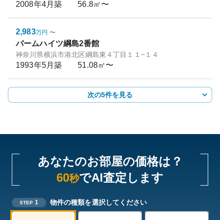
2008年4月
築
56.8㎡〜
2,983
万円
〜
バームハイツ綱島2番館
神奈川県横浜市港北区綱島東４丁目１１−１４
1993年5月
築
51.08㎡〜
次の5件を見る
あなたのお部屋の価格は？
60
でAI査定します
秒
物件の種類を選択してください
1
STEP