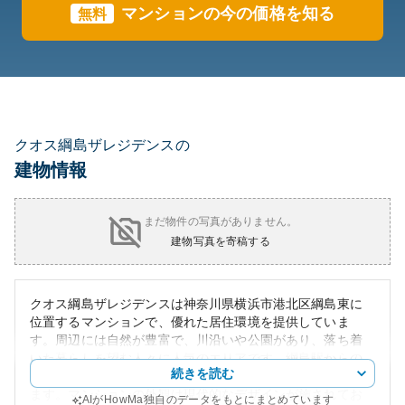
マンションの今の価格を知る
無料
クオス綱島ザレジデンスの
建物情報
まだ物件の写真がありません。
建物写真を寄稿する
クオス綱島ザレジデンスは神奈川県横浜市港北区綱島東に
位置するマンションで、優れた居住環境を提供していま
す。周辺には自然が豊富で、川沿いや公園があり、落ち着
いた暮らしを望む人々に人気のエリアです。綱島駅からの
続きを読む
アクセスも良好で、通勤や通学に便利な場所に立地してい
ます。マンションの外観は現代的なデザインが施されてお
AIがHowMa独自のデータをもとにまとめています