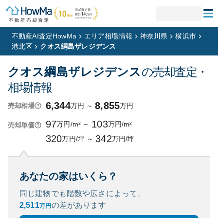
不動産AI査定HowMa
エリア相場情報
神奈川県
横浜市
港北区
クオス綱島ザレジデンス
クオス綱島ザレジデンス
の売却査定・
相場情報
6,344
8,855
万円
～
万円
売却相場
97
103
万円/m²
～
万円/m²
売却単価
320
342
万円/坪
～
万円/坪
あなたの家はいくら？
同じ建物でも階数や広さによって、
2,511
の
差があります
万円