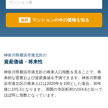
マンションの今の価格を知る
無料
神奈川県横浜市港北区の
資産価値・将来性
神奈川県
横浜市港北区
の将来人口指数を見ることで、将
来的な需要および資産価値を予測できます。
神奈川県
横
浜市港北区
の将来人口は
2020
年を100とした場合、30年
後に
105.3
となります。
周囲の市区町村の
104.6
と比べて
ほぼ同じ
指数となっています。