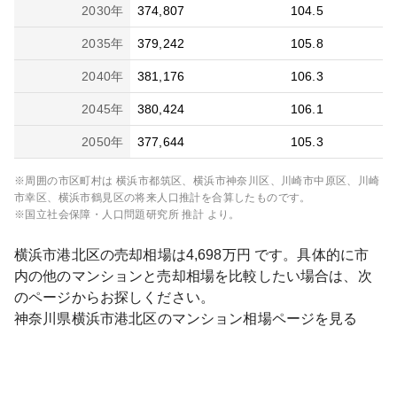
2030
年
374,807
104.5
2035
年
379,242
105.8
2040
年
381,176
106.3
2045
年
380,424
106.1
2050
年
377,644
105.3
※周囲の市区町村は
横浜市都筑区、横浜市神奈川区、川崎市中原区、川崎
市幸区、横浜市鶴見区
の将来人口推計を合算したものです。
※国立社会保障・人口問題研究所 推計 より。
横浜市港北区
の売却相場は
4,698
万円 です。具体的に市
内の他のマンションと売却相場を比較したい場合は、次
のページからお探しください。
神奈川県
横浜市港北区
のマンション相場ページを見る