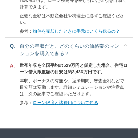
HowMaでは、ローン残高等を差し引いた金額を自動で
計算できます。
正確な金額は不動産会社や税理士に必ずご確認くださ
い。
参考：
物件を売却したときに手元にいくら残るの？
Q.
自分の年収だと、どのくらいの価格帯のマン
ションを購入できる？
世帯年収を全国平均の529万円と仮定した場合、住宅ロ
A.
ーン借入限度額の目安は約3,436万円です。
年収、ボーナスの有無や、返済期間、審査金利などで
目安額は変動します。詳細シミュレーションや注意点
は、次の記事でご確認いただけます。
参考：
ローン限度と諸費用について知る