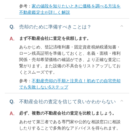
参考：
家の値段を知りたいときに価格を調べる方法を
不動産鑑定士が詳しく解説
Q.
売却のために準備すべきことは？
まず不動産会社に査定を依頼します。
A.
あらかじめ、登記済権利書・固定資産税納税通知書・
ローン残高証明を準備しておくと、名義・面積・権利
関係・売却希望価格の確認ができ、より正確な査定に
繋がります。また設備の不具合をリストアップしてお
くとスムーズです。
参考：
不動産売却の手順と注意点！初めての自宅売却
でも失敗しない5ステップ
Q.
不動産会社の査定を信じて良いかわからない
必ず、複数の不動産会社の査定を比較しましょう。
A.
あわせて第三者である専門家や公的な相談窓口に相談
したりすることで多角的なアドバイスを得られます。