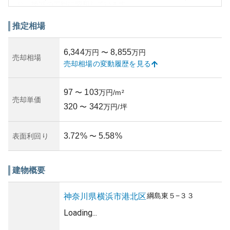
り、地域の景観に調和しています。
資産性に関しては、横浜市という都心部に近い立地が長期
的な価値を支え、地域全体の地価上昇傾向も資産形成に寄
推定相場
与します。なお、築年数や管理状況については、マンショ
ン購入前にしっかりと確認することが推奨されます。管理
6,344
8,855
万円
〜
万円
体制が良好であれば、将来的な修繕積立金の適切な運用が
売却相場
売却相場の変動履歴を見る
保証され、所有リスクの軽減にもつながるでしょう。
坂が少ないために特に移動しやすいエリアとの評価もあ
り、賃貸物件も含め需要が高いことが予想されます。しか
97
103
〜
万円/m²
し、購入を検討する際には周辺デベロップメントの動向
売却単価
320
342
や、耐震基準の適合性も併せて確認することが重要です。
〜
万円/坪
3.72
%
5.58
%
表面利回り
〜
建物概要
綱島東
５−３３
神奈川県
横浜市港北区
Loading...