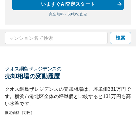
いますぐAI査定スタート
完全無料・60秒で査定
検索
クオス綱島ザレジデンス
の
売却相場の変動履歴
クオス綱島ザレジデンス
の売却相場は、坪単価
331
万円で
す。
横浜市港北区
全体の坪単価と比較すると
131
万円も
高
い
水準です。
推定価格（万円）