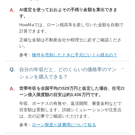
AI査定を使っておおよその手残り金額を算出できま
A.
す。
HowMaでは、ローン残高等を差し引いた金額を自動で
計算できます。
正確な金額は不動産会社や税理士に必ずご確認くださ
い。
参考：
物件を売却したときに手元にいくら残るの？
Q.
自分の年収だと、どのくらいの価格帯のマン
ションを購入できる？
世帯年収を全国平均の529万円と仮定した場合、住宅ロ
A.
ーン借入限度額の目安は約3,436万円です。
年収、ボーナスの有無や、返済期間、審査金利などで
目安額は変動します。詳細シミュレーションや注意点
は、次の記事でご確認いただけます。
参考：
ローン限度と諸費用について知る