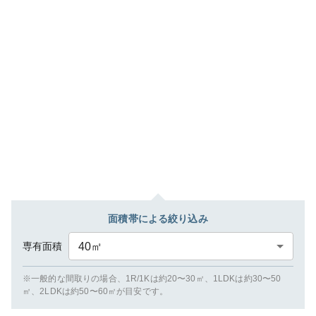
面積帯による絞り込み
専有面積
40
㎡
※一般的な間取りの場合、1R/1Kは約20〜30㎡、1LDKは約30〜50
㎡、2LDKは約50〜60㎡が目安です。