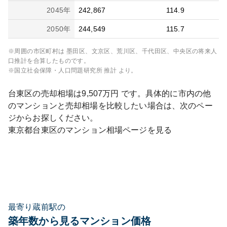
2045
年
242,867
114.9
2050
年
244,549
115.7
※周囲の市区町村は
墨田区、文京区、荒川区、千代田区、中央区
の将来人
口推計を合算したものです。
※国立社会保障・人口問題研究所 推計 より。
台東区
の売却相場は
9,507
万円 です。具体的に市内の他
のマンションと売却相場を比較したい場合は、次のペー
ジからお探しください。
東京都
台東区
のマンション相場ページを見る
最寄り蔵前駅の
築年数から見るマンション価格