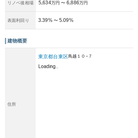
5,634
6,886
リノベ後相場
万円
〜
万円
3.39
%
5.09
%
表面利回り
〜
建物概要
鳥越
１０−７
東京都
台東区
Loading...
住所