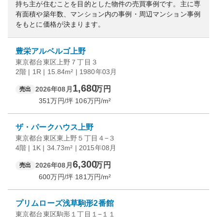
持ち主が住むことを目的とした物件の売買事例です。
主に専
有面積や築年数、マンション内の事例・周辺マンション事例
をもとに価格が決まります。
豊栄アルベルゴ上野
東京都台東区上野７丁目３
2階 | 1R | 15.84m² | 1980年03月
1,680
万円
2026年08月
売出
351
万円/坪
106
万円/m²
ザ・パークハウス上野
東京都台東区東上野５丁目４−３
4階 | 1K | 34.73m² | 2015年08月
6,300
万円
2026年08月
売出
600
万円/坪
181
万円/m²
プリムローズ浅草駒形2番館
東京都台東区駒形１丁目１−１１