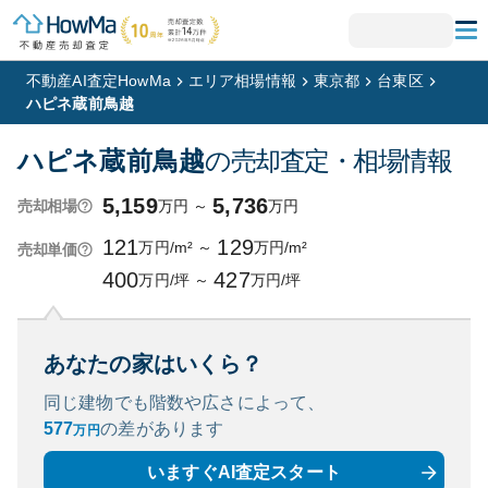
不動産AI査定HowMa
エリア相場情報
東京都
台東区
ハピネ蔵前鳥越
ハピネ蔵前鳥越
の売却査定・相場情報
5,159
5,736
万円
～
万円
売却相場
121
129
万円/m²
～
万円/m²
売却単価
400
427
万円/坪
～
万円/坪
あなたの家はいくら？
同じ建物でも階数や広さによって、
577
の
差があります
万円
いますぐAI査定スタート