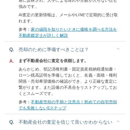
座に反映され、人手による遅れや主観が入らない点も
強みです。
AI査定の更新情報は、メールやLINEで定期的に受け取
れます。
参考：
家の値段を知りたいときに価格を調べる方法を
不動産鑑定士が詳しく解説
Q.
売却のために準備すべきことは？
まず不動産会社に査定を依頼します。
A.
あらかじめ、登記済権利書・固定資産税納税通知書・
ローン残高証明を準備しておくと、名義・面積・権利
関係・売却希望価格の確認ができ、より正確な査定に
繋がります。また設備の不具合をリストアップしてお
くとスムーズです。
参考：
不動産売却の手順と注意点！初めての自宅売却
でも失敗しない5ステップ
Q.
不動産会社の査定を信じて良いかわからない