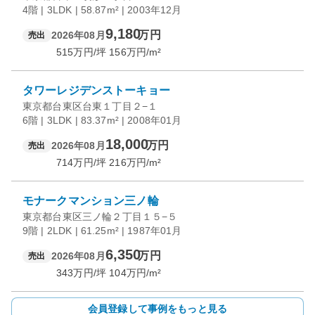
4階 | 3LDK | 58.87m² | 2003年12月
9,180
万円
2026年08月
売出
515
万円/坪
156
万円/m²
タワーレジデンストーキョー
東京都台東区台東１丁目２−１
6階 | 3LDK | 83.37m² | 2008年01月
18,000
万円
2026年08月
売出
714
万円/坪
216
万円/m²
モナークマンション三ノ輪
東京都台東区三ノ輪２丁目１５−５
9階 | 2LDK | 61.25m² | 1987年01月
6,350
万円
2026年08月
売出
343
万円/坪
104
万円/m²
会員登録して事例をもっと見る