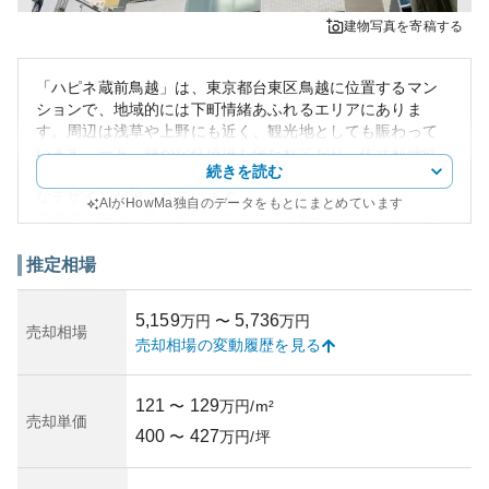
建物写真を寄稿する
「ハピネ蔵前鳥越」は、東京都台東区鳥越に位置するマン
ションで、地域的には下町情緒あふれるエリアにありま
す。周辺は浅草や上野にも近く、観光地としても賑わって
います。一方、静かな住環境も保たれており、生活利便性
続きを読む
も高いと言えます。建物の外観はモダンでスタイリッシュ
なデザインが施されています。
AIがHowMa独自のデータをもとにまとめています
資産性の観点で見ると、このエリアは都心へのアクセスが
良いため、安定した需要が見込まれており、投資としての
価値も一定以上あります。賃貸需要が強いことで知られる
推定相場
エリアなので、賃貸物件として所有する際にも競争力があ
ると言えます。
5,159
5,736
万円
〜
万円
なお、所有リスクについては、地価上昇や周辺の開発計
売却相場
売却相場の変動履歴を見る
画、築年数の進度などが考慮されるべきです。この地域は
古くからの住環境と新しい開発が混在するため、資産価値
を維持・向上させる要因となります。築年数や建物自体の
121
129
〜
万円/m²
メンテナンス状況は、物件の個別の事情に依存するため、
売却単価
400
427
購入前には注意深く調査することが推奨されます。
〜
万円/坪