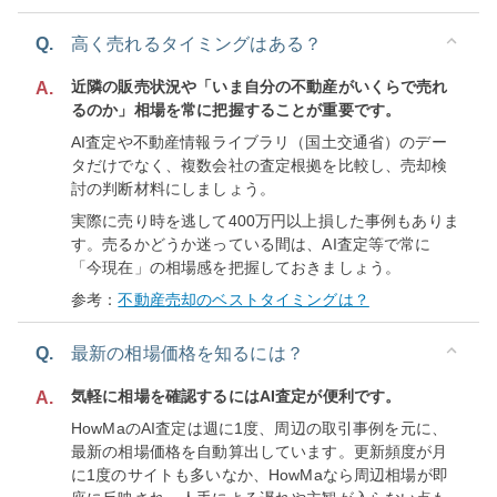
Q.
高く売れるタイミングはある？
近隣の販売状況や「いま自分の不動産がいくらで売れ
A.
るのか」相場を常に把握することが重要です。
AI査定や不動産情報ライブラリ（国土交通省）のデー
タだけでなく、複数会社の査定根拠を比較し、売却検
討の判断材料にしましょう。
実際に売り時を逃して400万円以上損した事例もありま
す。売るかどうか迷っている間は、AI査定等で常に
「今現在」の相場感を把握しておきましょう。
参考：
不動産売却のベストタイミングは？
Q.
最新の相場価格を知るには？
気軽に相場を確認するにはAI査定が便利です。
A.
HowMaのAI査定は週に1度、周辺の取引事例を元に、
最新の相場価格を自動算出しています。更新頻度が月
に1度のサイトも多いなか、HowMaなら周辺相場が即