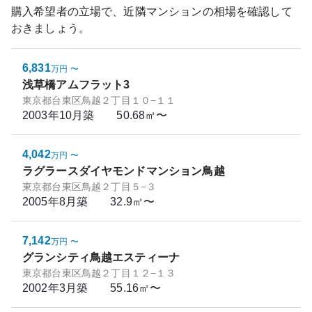
購入希望者の立場で、近隣マンションの相場を確認して
おきましょう。
6,831
万円
〜
浅草橋アムフラット3
東京都台東区鳥越２丁目１０−１１
2003年10月
築
50.68㎡〜
4,042
万円
〜
ラグラースダイヤモンドマンション鳥越
東京都台東区鳥越２丁目５−３
2005年8月
築
32.9㎡〜
7,142
万円
〜
グランシティ鳥越エスティーナ
東京都台東区鳥越２丁目１２−１３
2002年3月
築
55.16㎡〜