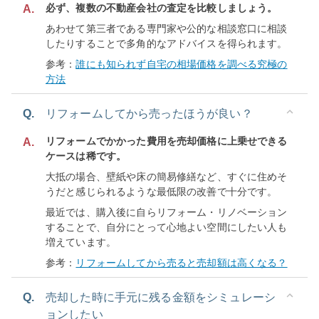
必ず、複数の不動産会社の査定を比較しましょう。
A.
あわせて第三者である専門家や公的な相談窓口に相談
したりすることで多角的なアドバイスを得られます。
参考：
誰にも知られず自宅の相場価格を調べる究極の
方法
Q.
リフォームしてから売ったほうが良い？
リフォームでかかった費用を売却価格に上乗せできる
A.
ケースは稀です。
大抵の場合、壁紙や床の簡易修繕など、すぐに住めそ
うだと感じられるような最低限の改善で十分です。
最近では、購入後に自らリフォーム・リノベーション
することで、自分にとって心地よい空間にしたい人も
増えています。
参考：
リフォームしてから売ると売却額は高くなる？
Q.
売却した時に手元に残る金額をシミュレーシ
ョンしたい