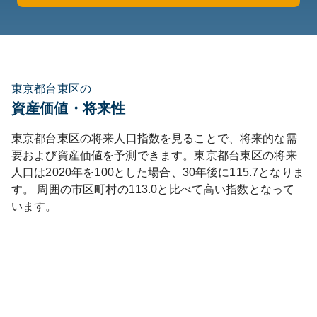
東京都台東区の
資産価値・将来性
東京都
台東区
の将来人口指数を見ることで、将来的な需
要および資産価値を予測できます。
東京都
台東区
の将来
人口は
2020
年を100とした場合、30年後に
115.7
となりま
す。
周囲の市区町村の
113.0
と比べて
高い
指数となって
います。