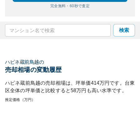
完全無料・60秒で査定
検索
ハピネ蔵前鳥越
の
売却相場の変動履歴
ハピネ蔵前鳥越
の売却相場は、坪単価
414
万円です。
台東
区
全体の坪単価と比較すると
58
万円も
高い
水準です。
推定価格（万円）