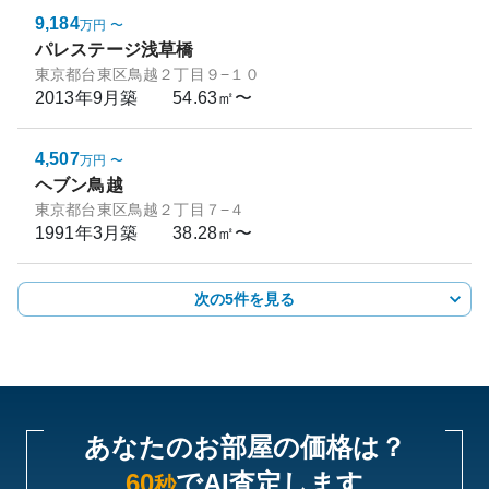
9,184
万円
〜
パレステージ浅草橋
東京都台東区鳥越２丁目９−１０
2013年9月
築
54.63㎡〜
4,507
万円
〜
ヘブン鳥越
東京都台東区鳥越２丁目７−４
1991年3月
築
38.28㎡〜
次の5件を見る
あなたのお部屋の価格は？
60
でAI査定します
秒