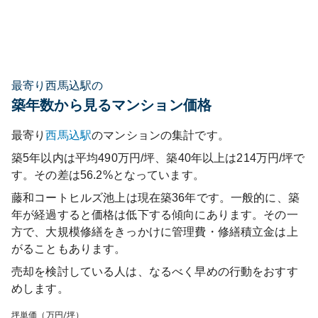
最寄り西馬込駅の
築年数から見るマンション価格
最寄り
西馬込
駅
のマンションの集計です。
築5年以内は平均490万円/坪、築40年以上は214万円/坪で
す。その差は56.2%となっています。
藤和コートヒルズ池上
は現在築
36
年です。一般的に、築
年が経過すると価格は低下する傾向にあります。その一
方で、大規模修繕をきっかけに管理費・修繕積立金は上
がることもあります。
売却を検討している人は、なるべく早めの行動をおすす
めします。
坪単価（万円/坪）