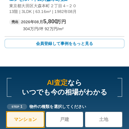
東京都大田区大森本町２丁目４−２０
13階 | 3LDK | 63.16m² | 1982年08月
5,800
万円
2026年08月
売出
304
万円/坪
92
万円/m²
会員登録して事例をもっと見る
AI査定
なら
いつでも今の相場がわかる
物件の種類を選択してください
1
STEP
マンション
戸建
土地