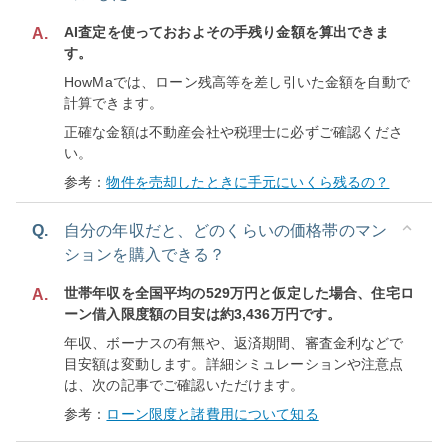
AI査定を使っておおよその手残り金額を算出できま
A.
す。
HowMaでは、ローン残高等を差し引いた金額を自動で
計算できます。
正確な金額は不動産会社や税理士に必ずご確認くださ
い。
参考：
物件を売却したときに手元にいくら残るの？
Q.
自分の年収だと、どのくらいの価格帯のマン
ションを購入できる？
世帯年収を全国平均の529万円と仮定した場合、住宅ロ
A.
ーン借入限度額の目安は約3,436万円です。
年収、ボーナスの有無や、返済期間、審査金利などで
目安額は変動します。詳細シミュレーションや注意点
は、次の記事でご確認いただけます。
参考：
ローン限度と諸費用について知る