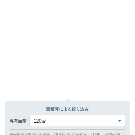
面積帯による絞り込み
専有面積
120
㎡
※一般的な間取りの場合、1R/1Kは約20〜30㎡、1LDKは約30〜50