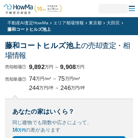
不動産AI査定HowMa
エリア相場情報
東京都
大田区
藤和コートヒルズ池上
藤和コートヒルズ池上
の売却査定・相
場情報
9,892
9,908
万円
～
万円
売却相場
74
75
万円/m²
～
万円/m²
売却単価
244
246
万円/坪
～
万円/坪
あなたの家はいくら？
同じ建物でも階数や広さによって、
16
の
差があります
万円