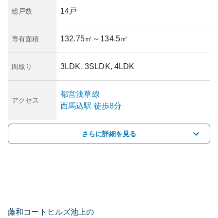
14戸
総戸数
132.75㎡
～134.5㎡
専有面積
3LDK, 3SLDK, 4LDK
間取り
都営浅草線
アクセス
西馬込
駅
徒歩8分
さらに詳細を見る
藤和コートヒルズ池上の