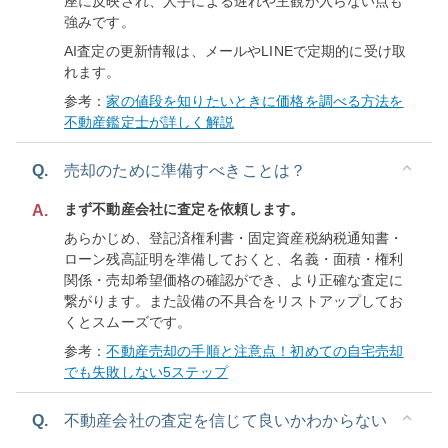
座に反映され、人手による遅れや主観が入らない点も
強みです。
AI査定の更新情報は、メールやLINEで定期的に受け取
れます。
参考：
家の値段を知りたいときに価格を調べる方法を
不動産鑑定士が詳しく解説
Q.
売却のために準備すべきことは？
まず不動産会社に査定を依頼します。
A.
あらかじめ、登記済権利書・固定資産税納税通知書・
ローン残高証明を準備しておくと、名義・面積・権利
関係・売却希望価格の確認ができ、より正確な査定に
繋がります。また設備の不具合をリストアップしてお
くとスムーズです。
参考：
不動産売却の手順と注意点！初めての自宅売却
でも失敗しない5ステップ
Q.
不動産会社の査定を信じて良いかわからない