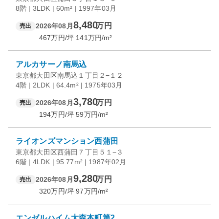
8階 | 3LDK | 60m² | 1997年03月
8,480
万円
2026年08月
売出
467
万円/坪
141
万円/m²
アルカサーノ南馬込
東京都大田区南馬込１丁目２−１２
4階 | 2LDK | 64.4m² | 1975年03月
3,780
万円
2026年08月
売出
194
万円/坪
59
万円/m²
ライオンズマンション西蒲田
東京都大田区西蒲田７丁目５１−３
6階 | 4LDK | 95.77m² | 1987年02月
9,280
万円
2026年08月
売出
320
万円/坪
97
万円/m²
エンゼルハイム大森本町第2