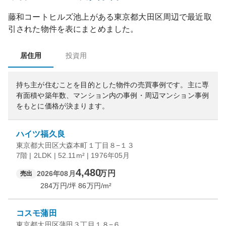
藤和コートヒルズ池上
がある
東京都
大田区
周辺で最近取
引された物件を表にまとめました。
居住用
投資用
持ち主が住むことを目的とした物件の売買事例です。
主に専
有面積や築年数、マンション内の事例・周辺マンション事例
をもとに価格が決まります。
ハイツ福久良
東京都大田区大森本町１丁目８−１３
7階 | 2LDK | 52.11m² | 1976年05月
4,480
万円
2026年08月
売出
284
万円/坪
86
万円/m²
コスモ蒲田
東京都大田区蒲田３丁目１８−６