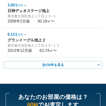
3,001
万円
〜
日神デュオステージ池上
東京都大田区池上１丁目２５−１
2008年2月
築
30.19㎡〜
6,131
万円
〜
グランイーグル池上２
東京都大田区池上１丁目３５−１２
2013年12月
築
62.74㎡〜
次の5件を見る
あなたのお部屋の価格は？
60
でAI査定します
秒