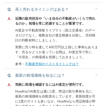
Q.
高く売れるタイミングはある？
近隣の販売状況や「いま自分の不動産がいくらで売れ
A.
るのか」相場を常に把握することが重要です。
AI査定や不動産情報ライブラリ（国土交通省）のデー
タだけでなく、複数会社の査定根拠を比較し、売却検
討の判断材料にしましょう。
実際に売り時を逃して400万円以上損した事例もありま
す。売るかどうか迷っている間は、AI査定等で常に
「今現在」の相場感を把握しておきましょう。
参考：
不動産売却のベストタイミングは？
Q.
最新の相場価格を知るには？
気軽に相場を確認するにはAI査定が便利です。
A.
HowMaのAI査定は週に1度、周辺の取引事例を元に、
最新の相場価格を自動算出しています。更新頻度が月
に1度のサイトも多いなか、HowMaなら周辺相場が即