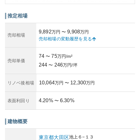
に寛ぎの空間を提供します。駐車場も完備しており、3LDK
から4LDKの間取りに、専有面積は127.03㎡から134.50㎡と
広々とした生活空間が魅力です。
推定相場
周辺環境は、閑静な住宅街に位置しつつ、生活利便性も高
く、近隣には商店街やスーパー、学校、公園が揃ってお
9,892
9,908
万円
〜
万円
り、ファミリー層にも適した住環境が整っています。ま
売却相場
売却相場の変動履歴を見る
た、周辺交通も充実しており、都内各所へ容易にアクセス
可能です。資産性においても、需要の高いエリア特性から
資産価値の安定性が見込まれ、所有リスクも低めと考えら
74
75
〜
万円/m²
れます。築年数や管理状況については具体的な調査が必要
売却単価
244
246
ですが、多くの場合、高級マンションであれば定期的な管
〜
万円/坪
理とメンテナンスがしっかり行われている点も評価されま
す。
10,064
12,300
リノベ後相場
万円
〜
万円
4.20
%
6.30
%
表面利回り
〜
建物概要
池上
６−１３
東京都
大田区