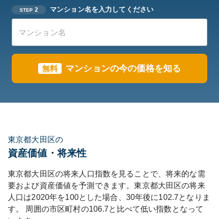
マンション名を入力してください
2
STEP
マンションの今の価格を知る
無料
東京都大田区の
資産価値・将来性
東京都
大田区
の将来人口指数を見ることで、将来的な需
要および資産価値を予測できます。
東京都
大田区
の将来
人口は
2020
年を100とした場合、30年後に
102.7
となりま
す。
周囲の市区町村の
106.7
と比べて
低い
指数となって