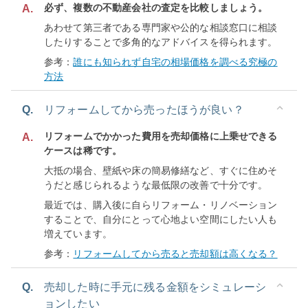
必ず、複数の不動産会社の査定を比較しましょう。
A.
あわせて第三者である専門家や公的な相談窓口に相談
したりすることで多角的なアドバイスを得られます。
参考：
誰にも知られず自宅の相場価格を調べる究極の
方法
Q.
リフォームしてから売ったほうが良い？
リフォームでかかった費用を売却価格に上乗せできる
A.
ケースは稀です。
大抵の場合、壁紙や床の簡易修繕など、すぐに住めそ
うだと感じられるような最低限の改善で十分です。
最近では、購入後に自らリフォーム・リノベーション
することで、自分にとって心地よい空間にしたい人も
増えています。
参考：
リフォームしてから売ると売却額は高くなる？
Q.
売却した時に手元に残る金額をシミュレーシ
ョンしたい