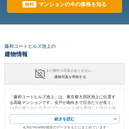
マンションの今の価格を知る
無料
藤和コートヒルズ池上の
建物情報
まだ物件の写真がありません。
建物写真を寄稿する
「藤和コートヒルズ池上」は、東京都大田区池上に位置す
る高級マンションです。全戸が南向きで日当たりが良く、
14戸の限られた住戸でプライベート感を重視した設計が施
されています。二棟から成るひな壇式の建設で、最上位の
続きを読む
住居からは開放的な景色が楽しめます。豪華な共用ロビー
にはラグジュアリーな応接セットが置かれ、住民と来訪者
AIがHowMa独自のデータをもとにまとめています