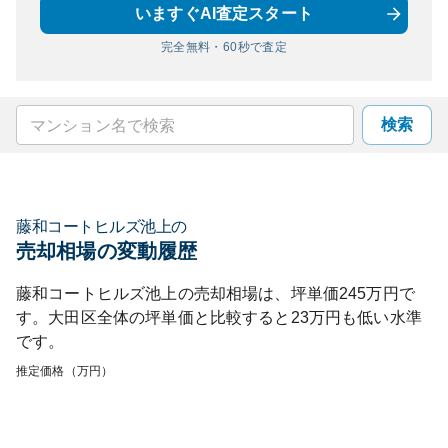
いますぐAI査定スタート
完全無料・60秒で査定
検索
藤和コートヒルズ池上
の
売却相場の変動履歴
藤和コートヒルズ池上
の売却相場は、坪単価
245
万円で
す。
大田区
全体の坪単価と比較すると
23
万円も
低い
水準
です。
推定価格（万円）