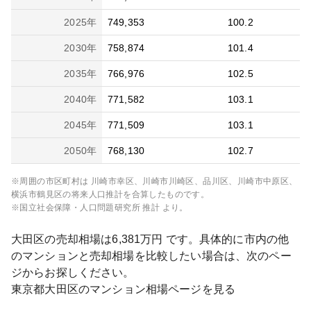
2025
年
749,353
100.2
2030
年
758,874
101.4
2035
年
766,976
102.5
2040
年
771,582
103.1
2045
年
771,509
103.1
2050
年
768,130
102.7
※周囲の市区町村は
川崎市幸区、川崎市川崎区、品川区、川崎市中原区、
横浜市鶴見区
の将来人口推計を合算したものです。
※国立社会保障・人口問題研究所 推計 より。
大田区
の売却相場は
6,381
万円 です。具体的に市内の他
のマンションと売却相場を比較したい場合は、次のペー
ジからお探しください。
東京都
大田区
のマンション相場ページを見る