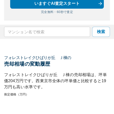
いますぐAI査定スタート
完全無料・60秒で査定
検索
フォレストレイクひばりが丘 Ｊ棟
の
売却相場の変動履歴
フォレストレイクひばりが丘 Ｊ棟
の売却相場は、坪単
価
204
万円です。
西東京市
全体の坪単価と比較すると
19
万円も
高い
水準です。
推定価格（万円）