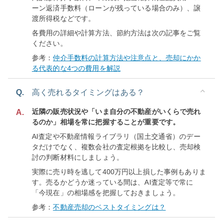
ーン返済手数料（ローンが残っている場合のみ）、譲
渡所得税などです。
各費用の詳細や計算方法、節約方法は次の記事をご覧
ください。
参考：
仲介手数料の計算方法や注意点と、売却にかか
る代表的な4つの費用を解説
Q.
高く売れるタイミングはある？
近隣の販売状況や「いま自分の不動産がいくらで売れ
A.
るのか」相場を常に把握することが重要です。
AI査定や不動産情報ライブラリ（国土交通省）のデー
タだけでなく、複数会社の査定根拠を比較し、売却検
討の判断材料にしましょう。
実際に売り時を逃して400万円以上損した事例もありま
す。売るかどうか迷っている間は、AI査定等で常に
「今現在」の相場感を把握しておきましょう。
参考：
不動産売却のベストタイミングは？