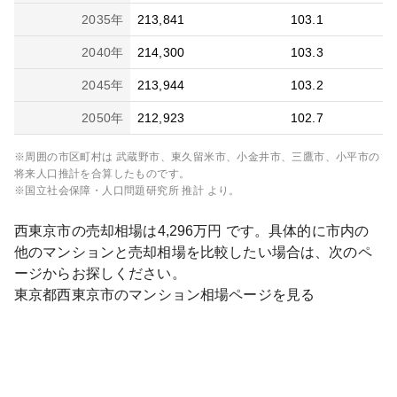
2035
年
213,841
103.1
2040
年
214,300
103.3
2045
年
213,944
103.2
2050
年
212,923
102.7
※周囲の市区町村は
武蔵野市、東久留米市、小金井市、三鷹市、小平市
の
将来人口推計を合算したものです。
※国立社会保障・人口問題研究所 推計 より。
西東京市
の売却相場は
4,296
万円 です。具体的に市内の
他のマンションと売却相場を比較したい場合は、次のペ
ージからお探しください。
東京都
西東京市
のマンション相場ページを見る