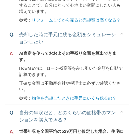
することで、自分にとって心地よい空間にしたい人も
増えています。
参考：
リフォームしてから売ると売却額は高くなる？
Q.
売却した時に手元に残る金額をシミュレーシ
ョンしたい
AI査定を使っておおよその手残り金額を算出できま
A.
す。
HowMaでは、ローン残高等を差し引いた金額を自動で
計算できます。
正確な金額は不動産会社や税理士に必ずご確認くださ
い。
参考：
物件を売却したときに手元にいくら残るの？
Q.
自分の年収だと、どのくらいの価格帯のマン
ションを購入できる？
世帯年収を全国平均の529万円と仮定した場合、住宅ロ
A.