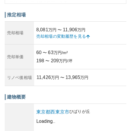
エリアとして評価されています。
資産価値に関しては、東京都心へのアクセスの良さから引
き続き安定的な需要が見込まれますが、築年数が経過して
推定相場
いくことに伴う価値の変動は留意が必要です。築年数や管
理状況については、詳細なソースからの情報がないため明
8,081
11,906
万円
〜
万円
確にはお伝えできないものの、一般的にこの地域の物件は
売却相場
売却相場の変動履歴を見る
定期的な修繕や適切な管理が行われていることが多く、資
産価値の維持がなされています。
所有リスクについては、地震などの自然災害リスクが考え
60
63
〜
万円/m²
られますが、西東京市は首都圏でも比較的災害リスクが低
売却単価
198
209
い地域とされています。しかし、将来的なマンション修繕
〜
万円/坪
計画や管理組合の方針によって、維持費や特別費用が発生
する可能性があるため、購入時にはこれらの点をしっかり
11,426
13,965
リノベ後相場
万円
〜
万円
と確認することが重要です。
建物概要
ひばりが丘
東京都
西東京市
Loading...