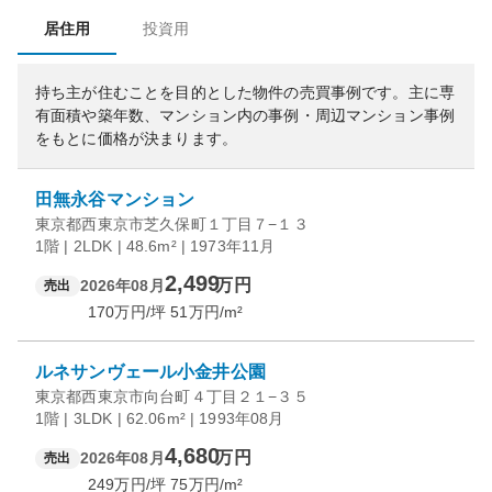
居住用
投資用
持ち主が住むことを目的とした物件の売買事例です。
主に専
有面積や築年数、マンション内の事例・周辺マンション事例
をもとに価格が決まります。
田無永谷マンション
東京都西東京市芝久保町１丁目７−１３
1階 | 2LDK | 48.6m² | 1973年11月
2,499
万円
2026年08月
売出
170
万円/坪
51
万円/m²
ルネサンヴェール小金井公園
東京都西東京市向台町４丁目２１−３５
1階 | 3LDK | 62.06m² | 1993年08月
4,680
万円
2026年08月
売出
249
万円/坪
75
万円/m²