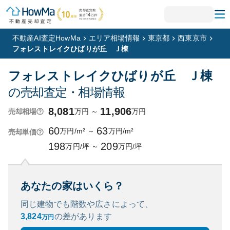
不動産AI査定HowMa
エリア相場情報
東京都
西東京市
フォレストレイクひばりが丘 Ｊ棟
フォレストレイクひばりが丘 Ｊ棟
の売却査定・相場情報
8,081
11,906
万円
～
万円
売却相場
60
63
万円/m²
～
万円/m²
売却単価
198
209
万円/坪
～
万円/坪
あなたの家はいくら？
同じ建物でも階数や広さによって、
3,824
の
差があります
万円