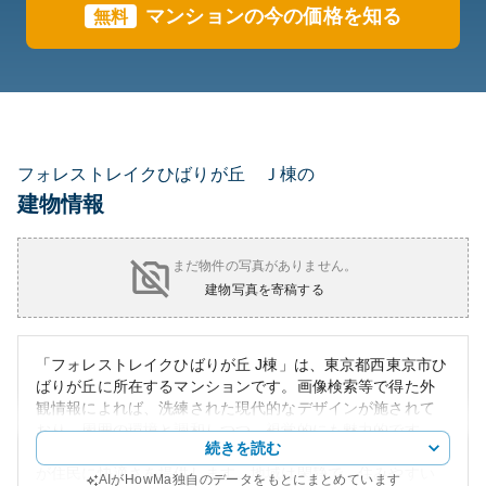
マンションの今の価格を知る
無料
フォレストレイクひばりが丘 Ｊ棟の
建物情報
まだ物件の写真がありません。
建物写真を寄稿する
「フォレストレイクひばりが丘 J棟」は、東京都西東京市ひ
ばりが丘に所在するマンションです。画像検索等で得た外
観情報によれば、洗練された現代的なデザインが施されて
おり、周囲の環境と調和しつつ、視覚的にも魅力的です。
続きを読む
近くには公園や商業施設が充実しており、生活環境の良さ
が住民に快適さを提供します。地域は閑静で、住みやすい
AIがHowMa独自のデータをもとにまとめています