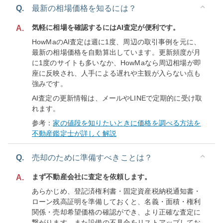
Q.
最新の相場価格を知るには？
気軽に相場を確認するにはAI査定が便利です。
A.
HowMaのAI査定は週に1度、周辺の取引事例を元に、
最新の相場価格を自動算出しています。更新頻度が月
に1度のサイトも多いなか、HowMaなら周辺相場が即
座に反映され、人手による遅れや主観が入らない点も
強みです。
AI査定の更新情報は、メールやLINEで定期的に受け取
れます。
参考：
家の値段を知りたいときに価格を調べる方法を
不動産鑑定士が詳しく解説
Q.
売却のために準備すべきことは？
まず不動産会社に査定を依頼します。
A.
あらかじめ、登記済権利書・固定資産税納税通知書・
ローン残高証明を準備しておくと、名義・面積・権利
関係・売却希望価格の確認ができ、より正確な査定に
繋がります。また設備の不具合をリストアップしてお