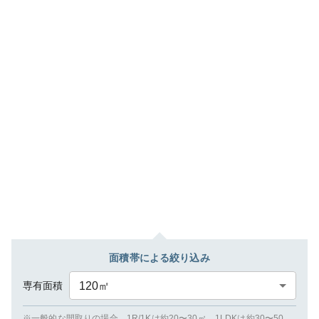
面積帯による絞り込み
専有面積
120
㎡
※一般的な間取りの場合、1R/1Kは約20〜30㎡、1LDKは約30〜50