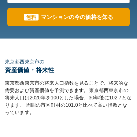
マンションの今の価格を知る
無料
東京都西東京市の
資産価値・将来性
東京都
西東京市
の将来人口指数を見ることで、将来的な
需要および資産価値を予測できます。
東京都
西東京市
の
将来人口は
2020
年を100とした場合、30年後に
102.7
とな
ります。
周囲の市区町村の
101.0
と比べて
高い
指数とな
っています。