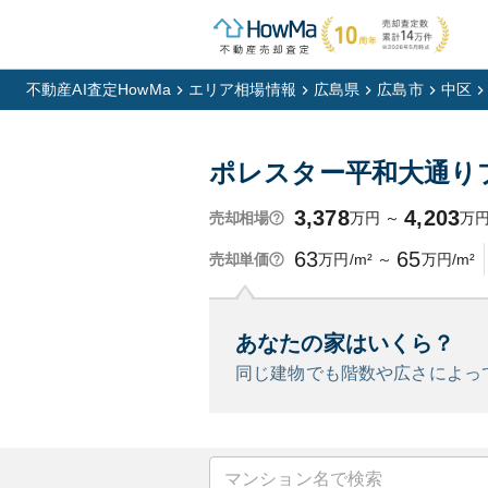
不動産AI査定HowMa
エリア相場情報
広島県
広島市
中区
ポレスター平和大通り
3,378
4,203
万円
～
万
売却相場
63
65
万円/m²
～
万円/m²
売却単価
あなたの家はいくら？
同じ建物でも階数や広さによっ