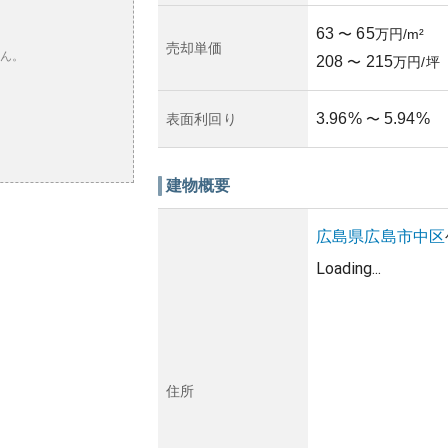
63
65
〜
万円/m²
売却単価
ん。
208
215
〜
万円/坪
3.96
%
5.94
%
表面利回り
〜
建物概要
広島県
広島市中区
Loading...
住所