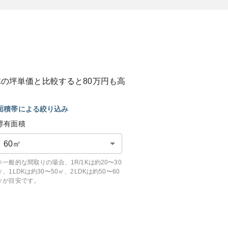
体の坪単価と比較すると
80
万円も
高
面積帯による絞り込み
専有面積
60
㎡
※一般的な間取りの場合、1R/1Kは約20〜30
㎡、1LDKは約30〜50㎡、2LDKは約50〜60
㎡が目安です。