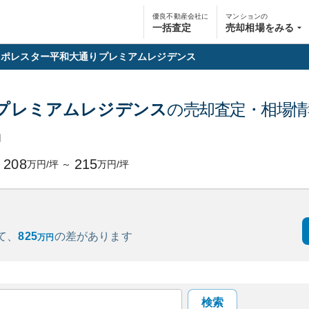
優良不動産会社に
マンションの
一括査定
売却相場をみる
ポレスター平和大通りプレミアムレジデンス
プレミアムレジデンス
の売却査定・相場情
円
208
215
万円/坪
～
万円/坪
て、
825
の
差があります
万円
検索