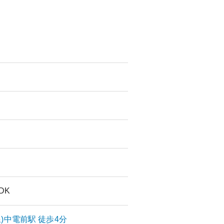
LDK
)
中電前
駅
徒歩4分