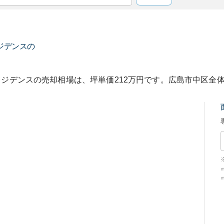
ジデンス
の
レジデンス
の売却相場は、坪単価
212
万円です。
広島市中区
全