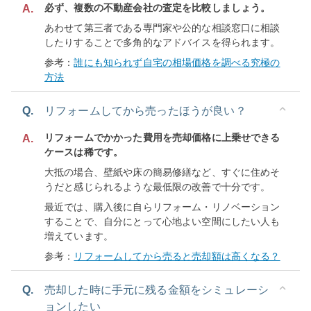
必ず、複数の不動産会社の査定を比較しましょう。
A.
あわせて第三者である専門家や公的な相談窓口に相談
したりすることで多角的なアドバイスを得られます。
参考：
誰にも知られず自宅の相場価格を調べる究極の
方法
Q.
リフォームしてから売ったほうが良い？
リフォームでかかった費用を売却価格に上乗せできる
A.
ケースは稀です。
大抵の場合、壁紙や床の簡易修繕など、すぐに住めそ
うだと感じられるような最低限の改善で十分です。
最近では、購入後に自らリフォーム・リノベーション
することで、自分にとって心地よい空間にしたい人も
増えています。
参考：
リフォームしてから売ると売却額は高くなる？
Q.
売却した時に手元に残る金額をシミュレーシ
ョンしたい