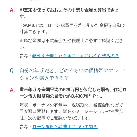
AI査定を使っておおよその手残り金額を算出できま
A.
す。
HowMaでは、ローン残高等を差し引いた金額を自動で
計算できます。
正確な金額は不動産会社や税理士に必ずご確認くださ
い。
参考：
物件を売却したときに手元にいくら残るの？
Q.
自分の年収だと、どのくらいの価格帯のマン
ションを購入できる？
世帯年収を全国平均の529万円と仮定した場合、住宅ロ
A.
ーン借入限度額の目安は約3,436万円です。
年収、ボーナスの有無や、返済期間、審査金利などで
目安額は変動します。詳細シミュレーションや注意点
は、次の記事でご確認いただけます。
参考：
ローン限度と諸費用について知る