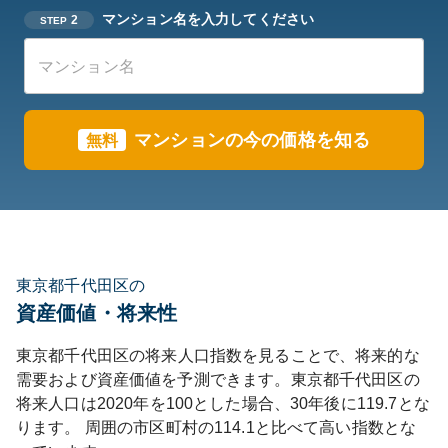
マンション名を入力してください
2
STEP
マンションの今の価格を知る
無料
東京都千代田区の
資産価値・将来性
東京都
千代田区
の将来人口指数を見ることで、将来的な
需要および資産価値を予測できます。
東京都
千代田区
の
将来人口は
2020
年を100とした場合、30年後に
119.7
とな
ります。
周囲の市区町村の
114.1
と比べて
高い
指数とな