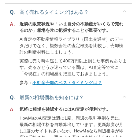
Q.
高く売れるタイミングはある？
近隣の販売状況や「いま自分の不動産がいくらで売れ
A.
るのか」相場を常に把握することが重要です。
AI査定や不動産情報ライブラリ（国土交通省）のデー
タだけでなく、複数会社の査定根拠を比較し、売却検
討の判断材料にしましょう。
実際に売り時を逃して400万円以上損した事例もありま
す。売るかどうか迷っている間は、AI査定等で常に
「今現在」の相場感を把握しておきましょう。
参考：
不動産売却のベストタイミングは？
Q.
最新の相場価格を知るには？
気軽に相場を確認するにはAI査定が便利です。
A.
HowMaのAI査定は週に1度、周辺の取引事例を元に、
最新の相場価格を自動算出しています。更新頻度が月
に1度のサイトも多いなか、HowMaなら周辺相場が即