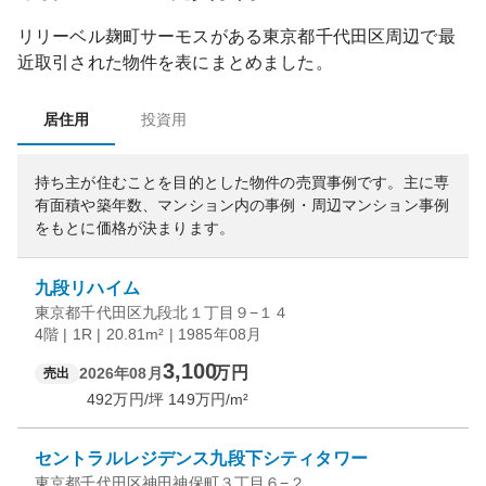
リリーベル麹町サーモス
がある
東京都
千代田区
周辺で最
近取引された物件を表にまとめました。
居住用
投資用
持ち主が住むことを目的とした物件の売買事例です。
主に専
有面積や築年数、マンション内の事例・周辺マンション事例
をもとに価格が決まります。
九段リハイム
東京都千代田区九段北１丁目９−１４
4階 | 1R | 20.81m² | 1985年08月
3,100
万円
2026年08月
売出
492
万円/坪
149
万円/m²
セントラルレジデンス九段下シティタワー
東京都千代田区神田神保町３丁目６−２