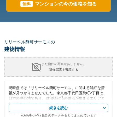
マンションの今の価格を知る
無料
リリーベル麹町サーモスの
建物情報
まだ物件の写真がありません。
建物写真を寄稿する
現時点では「リリーベル麹町サーモス」に関する詳細な情
報が見つかりませんでした。東京都千代田区麹町2丁目は、
日本の中心地であり、政治や経済の拠点が集まるエリアと
して知られています。そのため、この地域自体の価値は高
続きを読む
く、所有する物件としての資産性も期待できます。外観や
管理状況に関しては、個別の情報を確認する必要がありま
AIがHowMa独自のデータをもとにまとめています