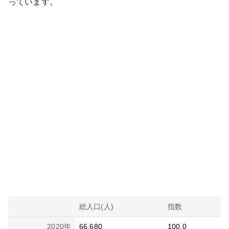
っています。
総人口(人)
指数
2020
年
66,680
100.0