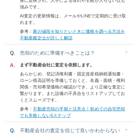
座に反映され、人手による遅れや主観が入らない点も
強みです。
AI査定の更新情報は、メールやLINEで定期的に受け取
れます。
参考：
家の値段を知りたいときに価格を調べる方法を
不動産鑑定士が詳しく解説
Q.
売却のために準備すべきことは？
まず不動産会社に査定を依頼します。
A.
あらかじめ、登記済権利書・固定資産税納税通知書・
ローン残高証明を準備しておくと、名義・面積・権利
関係・売却希望価格の確認ができ、より正確な査定に
繋がります。また設備の不具合をリストアップしてお
くとスムーズです。
参考：
不動産売却の手順と注意点！初めての自宅売却
でも失敗しない5ステップ
Q.
不動産会社の査定を信じて良いかわからない