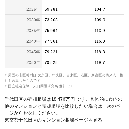
2025
年
69,781
104.7
2030
年
73,265
109.9
2035
年
75,964
113.9
2040
年
77,961
116.9
2045
年
79,221
118.8
2050
年
79,828
119.7
※周囲の市区町村は
文京区、中央区、台東区、港区、新宿区
の将来人口推
計を合算したものです。
※国立社会保障・人口問題研究所 推計 より。
千代田区
の売却相場は
18,476
万円 です。具体的に市内の
他のマンションと売却相場を比較したい場合は、次のペ
ージからお探しください。
東京都
千代田区
のマンション相場ページを見る