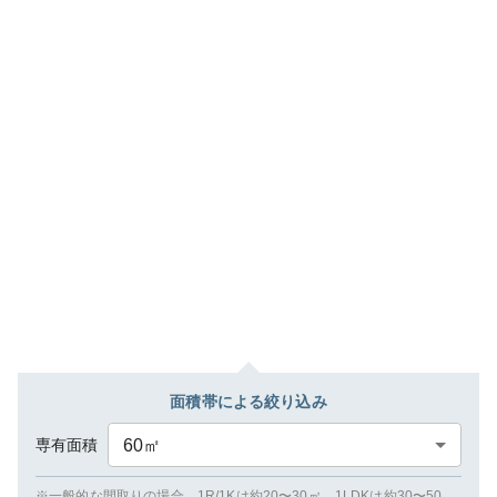
面積帯による絞り込み
専有面積
60
㎡
※一般的な間取りの場合、1R/1Kは約20〜30㎡、1LDKは約30〜50