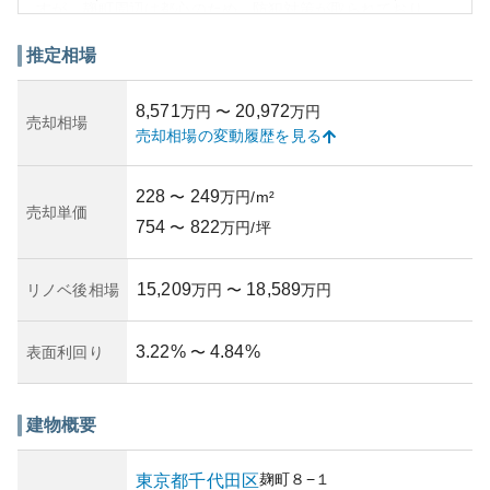
すが、麹町周辺は都心のため、防犯対策が取られており、
比較的安全な地域とされています。
もし「リリーベル麹町サーモス」の詳細情報が必要な場合
推定相場
は、不動産エージェントや地域情報を提供しているウェブ
サイトを参照することをお勧めします。それにより、物件
8,571
20,972
万円
〜
万円
の築年数や管理体制、外観の特徴など、具体的な情報が得
売却相場
売却相場の変動履歴を見る
られるでしょう。物件所有のリスクに関しては、地域が都
市化されていることで、固定資産税やローンの条件が他の
地域と比較して高くなる可能性がありますので、購入時は
228
249
〜
万円/m²
注意が必要です。
売却単価
754
822
〜
万円/坪
15,209
18,589
リノベ後相場
万円
〜
万円
3.22
%
4.84
%
表面利回り
〜
建物概要
麹町
８−１
東京都
千代田区