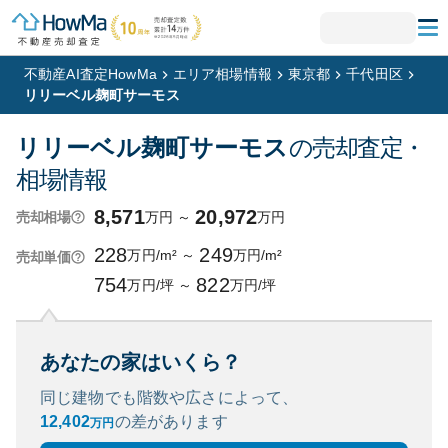
不動産AI査定HowMa
エリア相場情報
東京都
千代田区
リリーベル麹町サーモス
リリーベル麹町サーモス
の売却査定・
相場情報
8,571
20,972
万円
～
万円
売却相場
228
249
万円/m²
～
万円/m²
売却単価
754
822
万円/坪
～
万円/坪
あなたの家はいくら？
同じ建物でも階数や広さによって、
12,402
の
差があります
万円