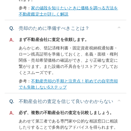
参考：
家の値段を知りたいときに価格を調べる方法を
不動産鑑定士が詳しく解説
Q.
売却のために準備すべきことは？
まず不動産会社に査定を依頼します。
A.
あらかじめ、登記済権利書・固定資産税納税通知書・
ローン残高証明を準備しておくと、名義・面積・権利
関係・売却希望価格の確認ができ、より正確な査定に
繋がります。また設備の不具合をリストアップしてお
くとスムーズです。
参考：
不動産売却の手順と注意点！初めての自宅売却
でも失敗しない5ステップ
Q.
不動産会社の査定を信じて良いかわからない
必ず、複数の不動産会社の査定を比較しましょう。
A.
あわせて第三者である専門家や公的な相談窓口に相談
したりすることで多角的なアドバイスを得られます。