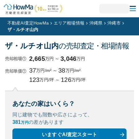
不動産AI査定HowMa
エリア相場情報
沖縄県
沖縄市
ザ・ルチオ山内
ザ・ルチオ山内
の売却査定・相場情報
2,665
3,046
万円
～
万円
売却相場
37
38
万円/m²
～
万円/m²
売却単価
123
126
万円/坪
～
万円/坪
あなたの家はいくら？
同じ建物でも階数や広さによって、
381
の
差があります
万円
いますぐAI査定スタート