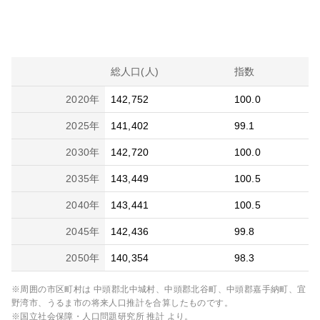
総人口(人)
指数
2020
年
142,752
100.0
2025
年
141,402
99.1
2030
年
142,720
100.0
2035
年
143,449
100.5
2040
年
143,441
100.5
2045
年
142,436
99.8
2050
年
140,354
98.3
※周囲の市区町村は
中頭郡北中城村、中頭郡北谷町、中頭郡嘉手納町、宜
野湾市、うるま市
の将来人口推計を合算したものです。
※国立社会保障・人口問題研究所 推計 より。