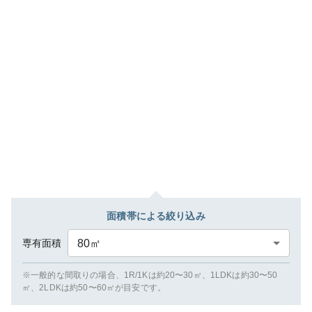
面積帯による絞り込み
専有面積
80
㎡
※一般的な間取りの場合、1R/1Kは約20〜30㎡、1LDKは約30〜50
㎡、2LDKは約50〜60㎡が目安です。