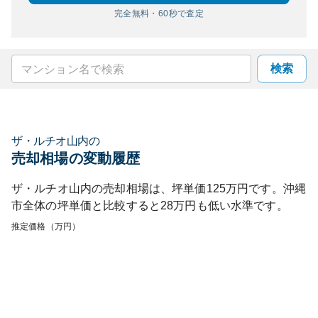
完全無料・60秒で査定
検索
ザ・ルチオ山内
の
売却相場の変動履歴
ザ・ルチオ山内
の売却相場は、坪単価
125
万円です。
沖縄
市
全体の坪単価と比較すると
28
万円も
低い
水準です。
推定価格（万円）