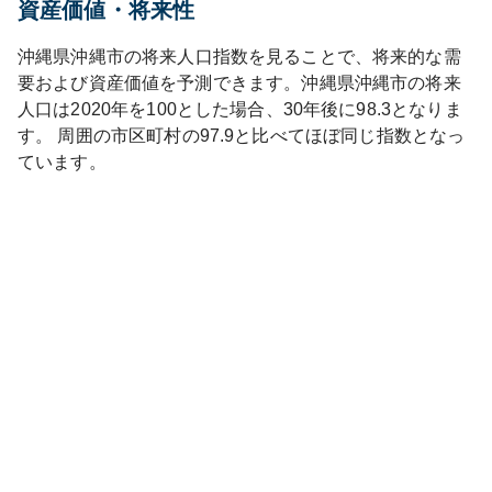
資産価値・将来性
沖縄県
沖縄市
の将来人口指数を見ることで、将来的な需
要および資産価値を予測できます。
沖縄県
沖縄市
の将来
人口は
2020
年を100とした場合、30年後に
98.3
となりま
す。
周囲の市区町村の
97.9
と比べて
ほぼ同じ
指数となっ
ています。