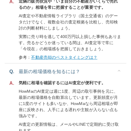
近隣の販売状況や「いま自分の不動産がいくらで売れ
A.
るのか」相場を常に把握することが重要です。
AI査定や不動産情報ライブラリ（国土交通省）のデー
タだけでなく、複数会社の査定根拠を比較し、売却検
討の判断材料にしましょう。
実際に売り時を逃して400万円以上損した事例もありま
す。売るかどうか迷っている間は、AI査定等で常に
「今現在」の相場感を把握しておきましょう。
参考：
不動産売却のベストタイミングは？
Q.
最新の相場価格を知るには？
気軽に相場を確認するにはAI査定が便利です。
A.
HowMaのAI査定は週に1度、周辺の取引事例を元に、
最新の相場価格を自動算出しています。更新頻度が月
に1度のサイトも多いなか、HowMaなら周辺相場が即
座に反映され、人手による遅れや主観が入らない点も
強みです。
AI査定の更新情報は、メールやLINEで定期的に受け取
れます。