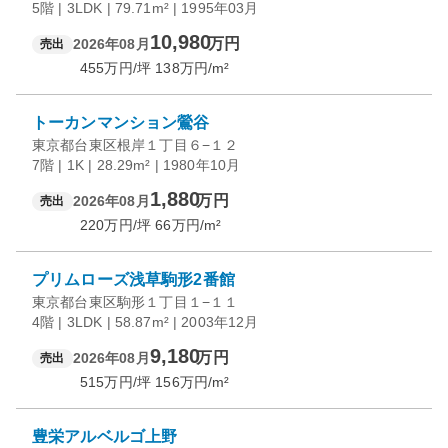
5階 | 3LDK | 79.71m² | 1995年03月
10,980
万円
2026年08月
売出
455
万円/坪
138
万円/m²
トーカンマンション鶯谷
東京都台東区根岸１丁目６−１２
7階 | 1K | 28.29m² | 1980年10月
1,880
万円
2026年08月
売出
220
万円/坪
66
万円/m²
プリムローズ浅草駒形2番館
東京都台東区駒形１丁目１−１１
4階 | 3LDK | 58.87m² | 2003年12月
9,180
万円
2026年08月
売出
515
万円/坪
156
万円/m²
豊栄アルベルゴ上野