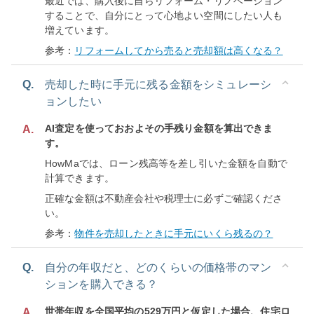
最近では、購入後に自らリフォーム・リノベーション
することで、自分にとって心地よい空間にしたい人も
増えています。
参考：
リフォームしてから売ると売却額は高くなる？
Q.
売却した時に手元に残る金額をシミュレーシ
ョンしたい
AI査定を使っておおよその手残り金額を算出できま
A.
す。
HowMaでは、ローン残高等を差し引いた金額を自動で
計算できます。
正確な金額は不動産会社や税理士に必ずご確認くださ
い。
参考：
物件を売却したときに手元にいくら残るの？
Q.
自分の年収だと、どのくらいの価格帯のマン
ションを購入できる？
世帯年収を全国平均の529万円と仮定した場合、住宅ロ
A.