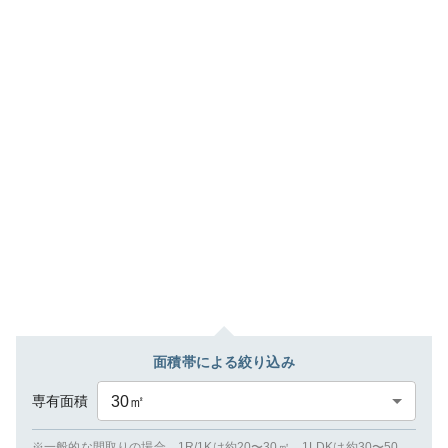
面積帯による絞り込み
専有面積
30
㎡
※一般的な間取りの場合、1R/1Kは約20〜30㎡、1LDKは約30〜50