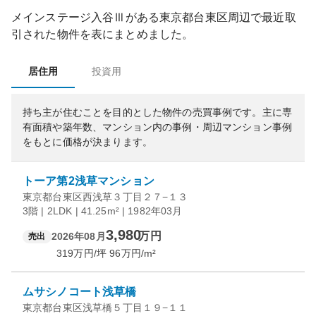
メインステージ入谷Ⅲ
がある
東京都
台東区
周辺で最近取
引された物件を表にまとめました。
居住用
投資用
持ち主が住むことを目的とした物件の売買事例です。
主に専
有面積や築年数、マンション内の事例・周辺マンション事例
をもとに価格が決まります。
トーア第2浅草マンション
東京都台東区西浅草３丁目２７−１３
3階 | 2LDK | 41.25m² | 1982年03月
3,980
万円
2026年08月
売出
319
万円/坪
96
万円/m²
ムサシノコート浅草橋
東京都台東区浅草橋５丁目１９−１１