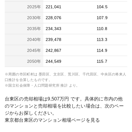
2025
年
221,041
104.5
2030
年
228,076
107.9
2035
年
234,343
110.8
2040
年
239,478
113.3
2045
年
242,867
114.9
2050
年
244,549
115.7
※周囲の市区町村は
墨田区、文京区、荒川区、千代田区、中央区
の将来人
口推計を合算したものです。
※国立社会保障・人口問題研究所 推計 より。
台東区
の売却相場は
9,507
万円 です。具体的に市内の他
のマンションと売却相場を比較したい場合は、次のペー
ジからお探しください。
東京都
台東区
のマンション相場ページを見る