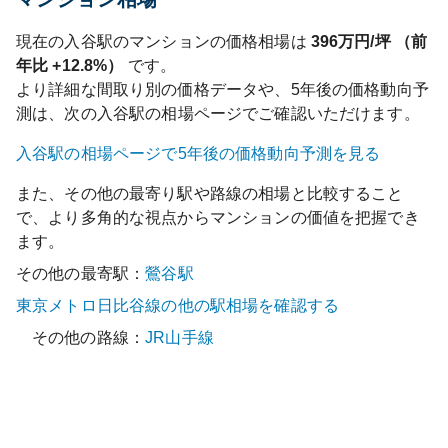
現在の
入谷
駅のマンションの価格相場は
396
万円/坪 （前
年比
+12.8%
）
です。
より詳細な間取り別の価格データや、5年後の価格動向予
測は、次の
入谷
駅の相場ページでご確認いただけます。
入谷
駅の相場ページで5年後の価格動向予測を見る
また、その他の最寄り駅や路線の相場と比較すること
で、より多角的な視点からマンションの価値を把握でき
ます。
その他の最寄駅：
鶯谷
駅
東京メトロ日比谷線
の他の駅相場を確認する
その他の路線：
JR山手線