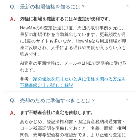
Q.
最新の相場価格を知るには？
気軽に相場を確認するにはAI査定が便利です。
A.
HowMaのAI査定は週に1度、周辺の取引事例を元に、
最新の相場価格を自動算出しています。更新頻度が月
に1度のサイトも多いなか、HowMaなら周辺相場が即
座に反映され、人手による遅れや主観が入らない点も
強みです。
AI査定の更新情報は、メールやLINEで定期的に受け取
れます。
参考：
家の値段を知りたいときに価格を調べる方法を
不動産鑑定士が詳しく解説
Q.
売却のために準備すべきことは？
まず不動産会社に査定を依頼します。
A.
あらかじめ、登記済権利書・固定資産税納税通知書・
ローン残高証明を準備しておくと、名義・面積・権利
関係・売却希望価格の確認ができ、より正確な査定に