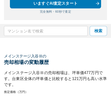
いますぐAI査定スタート
完全無料・60秒で査定
検索
メインステージ入谷Ⅲ
の
売却相場の変動履歴
メインステージ入谷Ⅲ
の売却相場は、坪単価
477
万円で
す。
台東区
全体の坪単価と比較すると
121
万円も
高い
水準
です。
推定価格（万円）