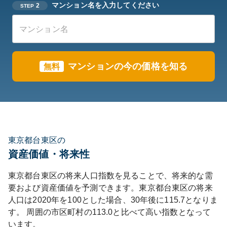
マンション名を入力してください
2
STEP
マンションの今の価格を知る
無料
東京都台東区の
資産価値・将来性
東京都
台東区
の将来人口指数を見ることで、将来的な需
要および資産価値を予測できます。
東京都
台東区
の将来
人口は
2020
年を100とした場合、30年後に
115.7
となりま
す。
周囲の市区町村の
113.0
と比べて
高い
指数となって
います。