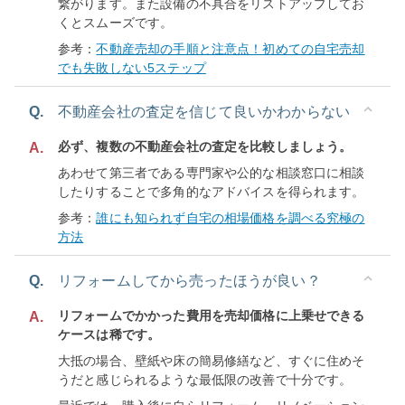
繋がります。また設備の不具合をリストアップしてお
くとスムーズです。
参考：
不動産売却の手順と注意点！初めての自宅売却
でも失敗しない5ステップ
Q.
不動産会社の査定を信じて良いかわからない
必ず、複数の不動産会社の査定を比較しましょう。
A.
あわせて第三者である専門家や公的な相談窓口に相談
したりすることで多角的なアドバイスを得られます。
参考：
誰にも知られず自宅の相場価格を調べる究極の
方法
Q.
リフォームしてから売ったほうが良い？
リフォームでかかった費用を売却価格に上乗せできる
A.
ケースは稀です。
大抵の場合、壁紙や床の簡易修繕など、すぐに住めそ
うだと感じられるような最低限の改善で十分です。