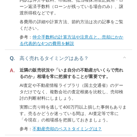
内訳は仲介手数料、印紙税、抵当権抹消登記費用・ロ
ーン返済手数料（ローンが残っている場合のみ）、譲
渡所得税などです。
各費用の詳細や計算方法、節約方法は次の記事をご覧
ください。
参考：
仲介手数料の計算方法や注意点と、売却にかか
る代表的な4つの費用を解説
Q.
高く売れるタイミングはある？
近隣の販売状況や「いま自分の不動産がいくらで売れ
A.
るのか」相場を常に把握することが重要です。
AI査定や不動産情報ライブラリ（国土交通省）のデー
タだけでなく、複数会社の査定根拠を比較し、売却検
討の判断材料にしましょう。
実際に売り時を逃して400万円以上損した事例もありま
す。売るかどうか迷っている間は、AI査定等で常に
「今現在」の相場感を把握しておきましょう。
参考：
不動産売却のベストタイミングは？