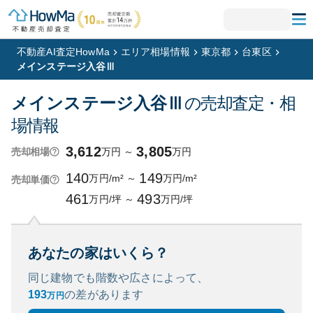
不動産AI査定HowMa
エリア相場情報
東京都
台東区
メインステージ入谷Ⅲ
メインステージ入谷Ⅲ
の売却査定・相
場情報
3,612
3,805
万円
～
万円
売却相場
140
149
万円/m²
～
万円/m²
売却単価
461
493
万円/坪
～
万円/坪
あなたの家はいくら？
同じ建物でも階数や広さによって、
193
の
差があります
万円