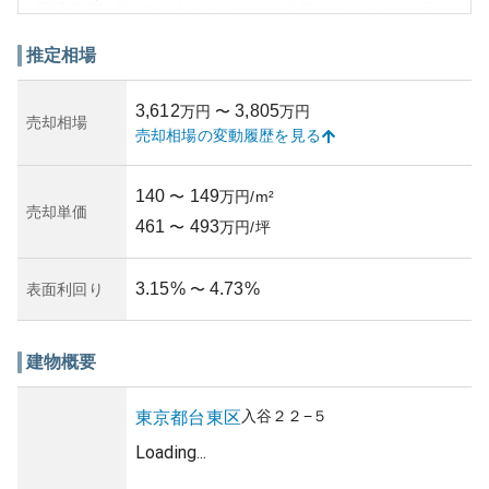
周辺環境は都会的でありながらも、浅草エリアが近く、下
町情緒が漂う地域としても知られています。商業施設や飲
食店が豊富で、生活利便性も高いのが特徴です。しかしな
推定相場
がら、多くの観光客が訪れるエリアのため、静粛性を求め
る人には向かない部分もあるかもしれません。
3,612
3,805
万円
〜
万円
資産性においては、都心へのアクセスが良好なことからも
売却相場
売却相場の変動履歴を見る
安定的で高いといえるでしょう。周辺の再開発状況や地域
の将来的な発展性によっては、更なる価値向上も見込まれ
ます。所有リスクに関しては、地価の上昇が見込まれるエ
140
149
〜
万円/m²
リアでの投資には慎重さも必要ですが、長期的には有力な
売却単価
461
493
物件となりうる可能性が高いです。
〜
万円/坪
築年数や具体的な管理状況については情報を得られません
でしたが、購入や賃貸を検討する際には専門家への相談を
3.15
%
4.73
%
表面利回り
〜
お勧めします。
建物概要
入谷
２２−５
東京都
台東区
Loading...