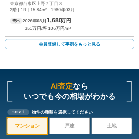
東京都台東区上野７丁目３
2階 | 1R | 15.84m² | 1980年03月
1,680
万円
2026年08月
売出
351
万円/坪
106
万円/m²
会員登録して事例をもっと見る
AI査定
なら
いつでも今の相場がわかる
物件の種類を選択してください
1
STEP
マンション
戸建
土地