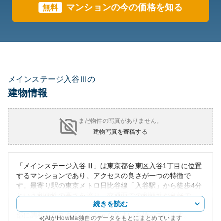
マンションの今の価格を知る
無料
メインステージ入谷Ⅲの
建物情報
まだ物件の写真がありません。
建物写真を寄稿する
「メインステージ入谷Ⅲ」は東京都台東区入谷1丁目に位置
するマンションであり、アクセスの良さが一つの特徴で
す。最寄り駅の東京メトロ日比谷線「入谷駅」から徒歩4分
という利便性の高さを誇り、交通面での利便性が良好で
続きを読む
す。外観はモダンでシンプルなデザインが印象的で、都市
部に調和したスタイリッシュな佇まいを持っています。
AIがHowMa独自のデータをもとにまとめています