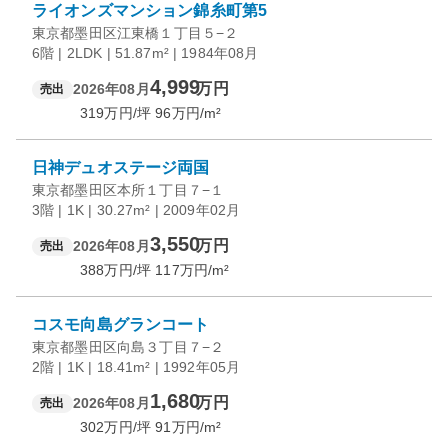
ライオンズマンション錦糸町第5
東京都墨田区江東橋１丁目５−２
6階 | 2LDK | 51.87m² | 1984年08月
4,999
万円
2026年08月
売出
319
万円/坪
96
万円/m²
日神デュオステージ両国
東京都墨田区本所１丁目７−１
3階 | 1K | 30.27m² | 2009年02月
3,550
万円
2026年08月
売出
388
万円/坪
117
万円/m²
コスモ向島グランコート
東京都墨田区向島３丁目７−２
2階 | 1K | 18.41m² | 1992年05月
1,680
万円
2026年08月
売出
302
万円/坪
91
万円/m²