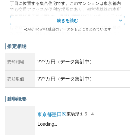
丁目に位置する集合住宅です。このマンションは東京都内
でも交通アクセスが便利な場所にあり、都営浅草線の本所
吾妻橋駅まで徒歩約6分、東武伊勢崎線のとうきょうスカイ
続きを読む
ツリー駅にも徒歩約7分と利便性が高いです。また、周辺に
は東京スカイツリーも近く、観光やショッピングにも最適
AIがHowMa独自のデータをもとにまとめています
な環境です。外観は堅実で都市の雰囲気に溶け込みつつも
存在感を示しています。
資産性においては、都心近くの立地と交通の便の良さがポ
推定相場
イントとなり、将来的な価値維持には期待できます。しか
し、都市部特有のリスクも伴い、特に管理状況が購入時の
???万円（データ集計中）
売却相場
重要なチェックポイントとなるでしょう。築年数について
の具体的な情報は得られませんでしたが、一般的な中古マ
ンションの選択肢としても競争力のある物件です。マンシ
???万円（データ集計中）
売却単価
ョン購入検討時には、管理状態や近隣の開発状況にも注目
することを薦めます。
建物概要
東駒形
１５−４
東京都
墨田区
Loading...