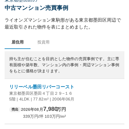
中古マンション売買事例
ライオンズマンション東駒形
がある
東京都
墨田区
周辺で
最近取引された物件を表にまとめました。
居住用
投資用
持ち主が住むことを目的とした物件の売買事例です。
主に専
有面積や築年数、マンション内の事例・周辺マンション事例
をもとに価格が決まります。
リリーベル墨田リバーコースト
東京都墨田区墨田４丁目２９−１６
5階 | 4LDK | 77.82m² | 2006年06月
7,980
万円
2026年08月
売出
339
万円/坪
103
万円/m²