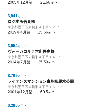
2005年12月
築
21.66㎡〜
3,941
万円
〜
ログ本所吾妻橋
東京都墨田区東駒形４丁目２２−１
2019年4月
築
25.66㎡〜
3,654
万円
〜
ヴォーガコルテ本所吾妻橋
東京都墨田区東駒形４丁目１４−７
2014年7月
築
25.59㎡〜
8,769
万円
〜
ライオンズマンション東駒形親水公園
東京都墨田区東駒形４丁目１５−１０
2001年12月
築
60.5㎡〜
6,285
万円
〜