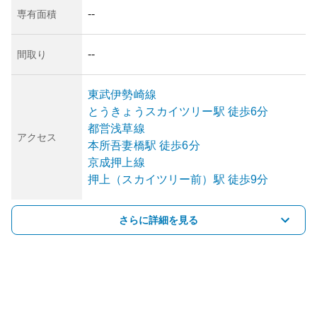
--
専有面積
--
間取り
東武伊勢崎線
とうきょうスカイツリー
駅
徒歩6分
都営浅草線
アクセス
本所吾妻橋
駅
徒歩6分
京成押上線
押上（スカイツリー前）
駅
徒歩9分
さらに詳細を見る