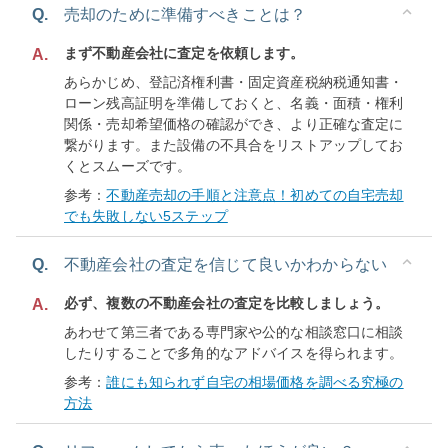
Q.
売却のために準備すべきことは？
まず不動産会社に査定を依頼します。
A.
あらかじめ、登記済権利書・固定資産税納税通知書・
ローン残高証明を準備しておくと、名義・面積・権利
関係・売却希望価格の確認ができ、より正確な査定に
繋がります。また設備の不具合をリストアップしてお
くとスムーズです。
参考：
不動産売却の手順と注意点！初めての自宅売却
でも失敗しない5ステップ
Q.
不動産会社の査定を信じて良いかわからない
必ず、複数の不動産会社の査定を比較しましょう。
A.
あわせて第三者である専門家や公的な相談窓口に相談
したりすることで多角的なアドバイスを得られます。
参考：
誰にも知られず自宅の相場価格を調べる究極の
方法