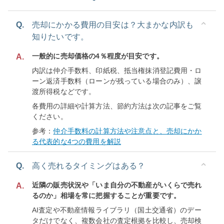
Q.
売却にかかる費用の目安は？大まかな内訳も
知りたいです。
一般的に売却価格の4％程度が目安です。
A.
内訳は仲介手数料、印紙税、抵当権抹消登記費用・ロ
ーン返済手数料（ローンが残っている場合のみ）、譲
渡所得税などです。
各費用の詳細や計算方法、節約方法は次の記事をご覧
ください。
参考：
仲介手数料の計算方法や注意点と、売却にかか
る代表的な4つの費用を解説
Q.
高く売れるタイミングはある？
近隣の販売状況や「いま自分の不動産がいくらで売れ
A.
るのか」相場を常に把握することが重要です。
AI査定や不動産情報ライブラリ（国土交通省）のデー
タだけでなく、複数会社の査定根拠を比較し、売却検