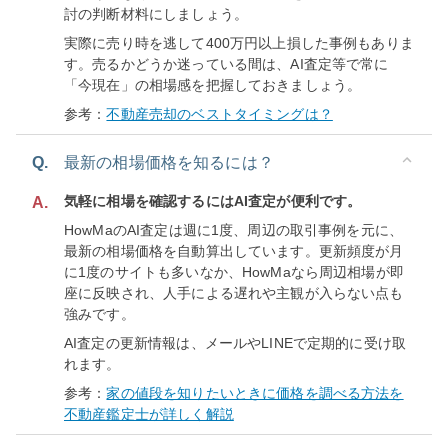
討の判断材料にしましょう。
実際に売り時を逃して400万円以上損した事例もありま
す。売るかどうか迷っている間は、AI査定等で常に
「今現在」の相場感を把握しておきましょう。
参考：
不動産売却のベストタイミングは？
Q.
最新の相場価格を知るには？
気軽に相場を確認するにはAI査定が便利です。
A.
HowMaのAI査定は週に1度、周辺の取引事例を元に、
最新の相場価格を自動算出しています。更新頻度が月
に1度のサイトも多いなか、HowMaなら周辺相場が即
座に反映され、人手による遅れや主観が入らない点も
強みです。
AI査定の更新情報は、メールやLINEで定期的に受け取
れます。
参考：
家の値段を知りたいときに価格を調べる方法を
不動産鑑定士が詳しく解説