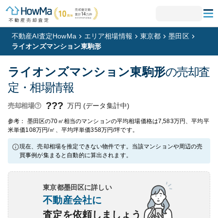
不動産AI査定HowMa
エリア相場情報
東京都
墨田区
ライオンズマンション東駒形
ライオンズマンション東駒形
の売却査
定・相場情報
???
万円 (データ集計中)
売却相場
参考： 墨田区の70㎡相当のマンションの平均相場価格は7,583万円、平均平
米単価108万円/㎡、平均坪単価358万円/坪です。
現在、売却相場を推定できない物件です。当該マンションや周辺の売
買事例が集まると自動的に算出されます。
東京都墨田区
に詳しい
不動産会社に
査定を依頼しましょう