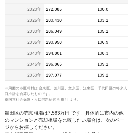
2020
年
272,085
100.0
2025
年
280,430
103.1
2030
年
286,049
105.1
2035
年
290,958
106.9
2040
年
294,801
108.3
2045
年
296,865
109.1
2050
年
297,077
109.2
※周囲の市区町村は
台東区、荒川区、文京区、江東区、千代田区
の将来人
口推計を合算したものです。
※国立社会保障・人口問題研究所 推計 より。
墨田区
の売却相場は
7,583
万円 です。具体的に市内の他
のマンションと売却相場を比較したい場合は、次のペー
ジからお探しください。