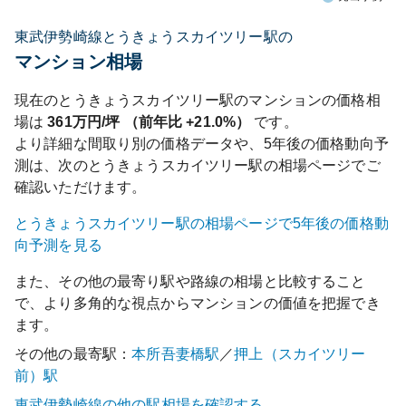
東武伊勢崎線とうきょうスカイツリー駅の
マンション相場
現在の
とうきょうスカイツリー
駅のマンションの価格相
場は
361
万円/坪 （前年比
+21.0%
）
です。
より詳細な間取り別の価格データや、5年後の価格動向予
測は、次の
とうきょうスカイツリー
駅の相場ページでご
確認いただけます。
とうきょうスカイツリー
駅の相場ページで5年後の価格動
向予測を見る
また、その他の最寄り駅や路線の相場と比較すること
で、より多角的な視点からマンションの価値を把握でき
ます。
その他の最寄駅：
本所吾妻橋
駅
／
押上（スカイツリー
前）
駅
東武伊勢崎線
の他の駅相場を確認する