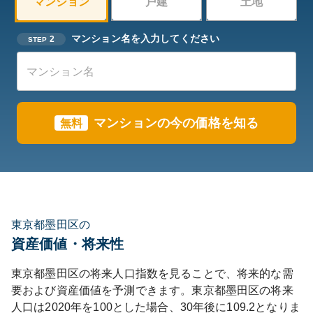
マンション
戸建
土地
マンション名を入力してください
2
STEP
マンションの今の価格を知る
無料
東京都墨田区の
資産価値・将来性
東京都
墨田区
の将来人口指数を見ることで、将来的な需
要および資産価値を予測できます。
東京都
墨田区
の将来
人口は
2020
年を100とした場合、30年後に
109.2
となりま