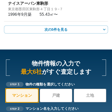
ナイスアーバン東駒形
東京都墨田区東駒形４丁目１９−７
1996年9月
築
55.43㎡〜
次の5件を見る
物件情報の入力で
最大6社
がすぐ査定します
物件の種類を選択してください
1
STEP
マンション
戸建
土地
マンション名を入力してください
2
STEP