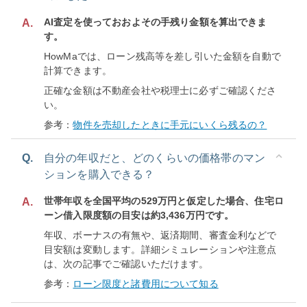
AI査定を使っておおよその手残り金額を算出できま
A.
す。
HowMaでは、ローン残高等を差し引いた金額を自動で
計算できます。
正確な金額は不動産会社や税理士に必ずご確認くださ
い。
参考：
物件を売却したときに手元にいくら残るの？
Q.
自分の年収だと、どのくらいの価格帯のマン
ションを購入できる？
世帯年収を全国平均の529万円と仮定した場合、住宅ロ
A.
ーン借入限度額の目安は約3,436万円です。
年収、ボーナスの有無や、返済期間、審査金利などで
目安額は変動します。詳細シミュレーションや注意点
は、次の記事でご確認いただけます。
参考：
ローン限度と諸費用について知る