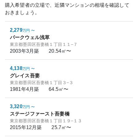
購入希望者の立場で、近隣マンションの相場を確認して
おきましょう。
2,279
万円
〜
パークウェル浅草
東京都墨田区吾妻橋１丁目１１−７
2003年3月
築
20.54㎡〜
4,138
万円
〜
グレイス吾妻
東京都墨田区吾妻橋１丁目３−３
1981年4月
築
64.5㎡〜
3,320
万円
〜
ステージファースト吾妻橋
東京都墨田区吾妻橋１丁目１９−１３
2015年12月
築
25.7㎡〜