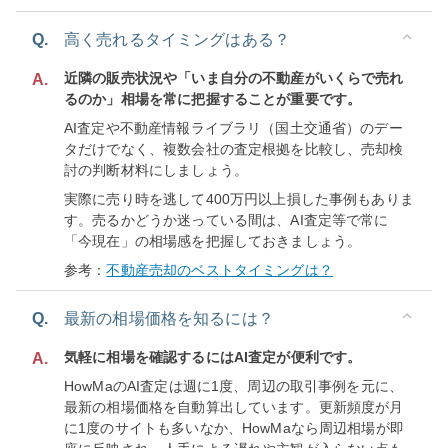
Q.
高く売れるタイミングはある？
近隣の販売状況や「いま自分の不動産がいくらで売れ
A.
るのか」相場を常に把握することが重要です。
AI査定や不動産情報ライブラリ（国土交通省）のデー
タだけでなく、複数会社の査定根拠を比較し、売却検
討の判断材料にしましょう。
実際に売り時を逃して400万円以上損した事例もありま
す。売るかどうか迷っている間は、AI査定等で常に
「今現在」の相場感を把握しておきましょう。
参考：
不動産売却のベストタイミングは？
Q.
最新の相場価格を知るには？
気軽に相場を確認するにはAI査定が便利です。
A.
HowMaのAI査定は週に1度、周辺の取引事例を元に、
最新の相場価格を自動算出しています。更新頻度が月
に1度のサイトも多いなか、HowMaなら周辺相場が即