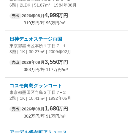
6階 | 2LDK | 51.87m² | 1984年08月
4,999
万円
2026年08月
売出
319
万円/坪
96
万円/m²
日神デュオステージ両国
東京都墨田区本所１丁目７−１
3階 | 1K | 30.27m² | 2009年02月
3,550
万円
2026年08月
売出
388
万円/坪
117
万円/m²
コスモ向島グランコート
東京都墨田区向島３丁目７−２
2階 | 1K | 18.41m² | 1992年05月
1,680
万円
2026年08月
売出
302
万円/坪
91
万円/m²
アーデル錦糸町アミュース