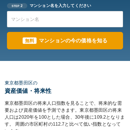
マンション名を入力してください
2
STEP
マンションの今の価格を知る
無料
東京都墨田区の
資産価値・将来性
東京都
墨田区
の将来人口指数を見ることで、将来的な需
要および資産価値を予測できます。
東京都
墨田区
の将来
人口は
2020
年を100とした場合、30年後に
109.2
となりま
す。
周囲の市区町村の
112.7
と比べて
低い
指数となって