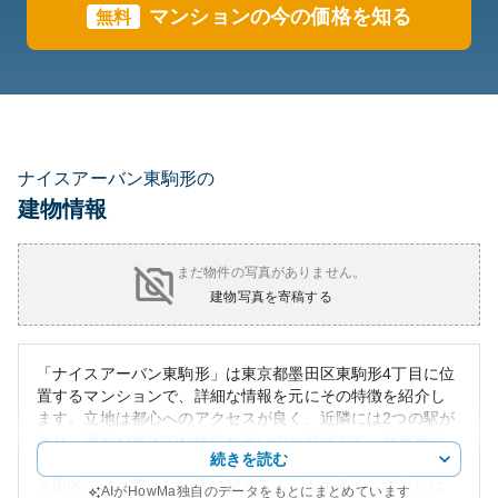
マンションの今の価格を知る
無料
ナイスアーバン東駒形の
建物情報
まだ物件の写真がありません。
建物写真を寄稿する
「ナイスアーバン東駒形」は東京都墨田区東駒形4丁目に位
置するマンションで、詳細な情報を元にその特徴を紹介し
ます。立地は都心へのアクセスが良く、近隣には2つの駅が
あり、通勤や通学の利便性が高いのが特徴です。商業施設
続きを読む
も充実しており、日常生活に必要なものはほぼ揃います。
墨田区には緑豊かな公園や観光スポットも多く、休日には
AIがHowMa独自のデータをもとにまとめています