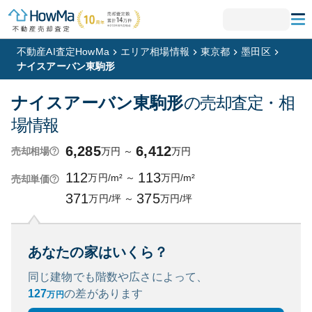
不動産AI査定HowMa
エリア相場情報
東京都
墨田区
ナイスアーバン東駒形
ナイスアーバン東駒形
の売却査定・相
場情報
6,285
6,412
万円
～
万円
売却相場
112
113
万円/m²
～
万円/m²
売却単価
371
375
万円/坪
～
万円/坪
あなたの家はいくら？
同じ建物でも階数や広さによって、
127
の
差があります
万円