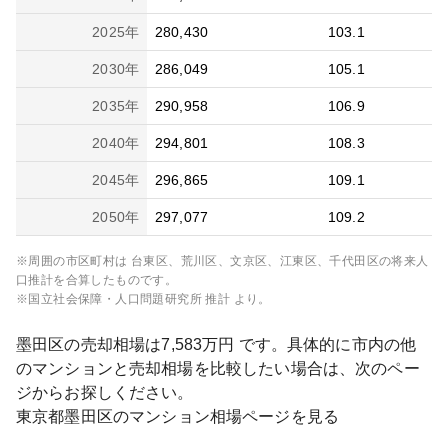
2025
年
280,430
103.1
2030
年
286,049
105.1
2035
年
290,958
106.9
2040
年
294,801
108.3
2045
年
296,865
109.1
2050
年
297,077
109.2
※周囲の市区町村は
台東区、荒川区、文京区、江東区、千代田区
の将来人
口推計を合算したものです。
※国立社会保障・人口問題研究所 推計 より。
墨田区
の売却相場は
7,583
万円 です。具体的に市内の他
のマンションと売却相場を比較したい場合は、次のペー
ジからお探しください。
東京都
墨田区
のマンション相場ページを見る