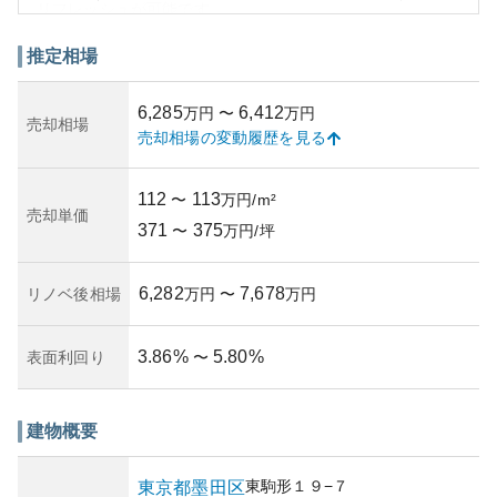
リフレッシュが可能です。
外観はシンプルであるものの、耐久性を考慮した設計がな
されており、時間が経っても飽きのこないデザインが魅力
推定相場
です。不動産としての資産価値は安定しており、都心に近
くも比較的手ごろな価格が期待されるため、資産性は悪く
6,285
6,412
万円
〜
万円
ありません。しかし、築年数が経てば経つほど一般的な老
売却相場
売却相場の変動履歴を見る
朽化のリスクは存在し、適切な維持管理が必要です。所有
リスクとしては、地域の災害リスクや近隣施設の影響があ
りますが、進んだインフラとコミュニティサポートがそれ
112
113
〜
万円/m²
を軽減します。しっかりと調べてからの投資が重要です。
売却単価
371
375
〜
万円/坪
6,282
7,678
リノベ後相場
万円
〜
万円
3.86
%
5.80
%
表面利回り
〜
建物概要
東駒形
１９−７
東京都
墨田区