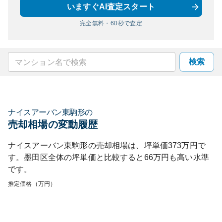
いますぐAI査定スタート
完全無料・60秒で査定
検索
ナイスアーバン東駒形
の
売却相場の変動履歴
ナイスアーバン東駒形
の売却相場は、坪単価
373
万円で
す。
墨田区
全体の坪単価と比較すると
66
万円も
高い
水準
です。
推定価格（万円）