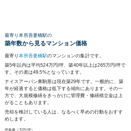
最寄り本所吾妻橋駅の
築年数から見るマンション価格
最寄り
本所吾妻橋
駅
のマンションの集計です。
築5年以内は平均524万円/坪、築40年以上は265万円/坪で
す。その差は49.5%となっています。
ナイスアーバン東駒形
は現在築
29
年です。一般的に、築
年が経過すると価格は低下する傾向にあります。その一
方で、大規模修繕をきっかけに管理費・修繕積立金は上
がることもあります。
売却を検討している人は、なるべく早めの行動をおすす
めします。
坪単価（万円/坪）