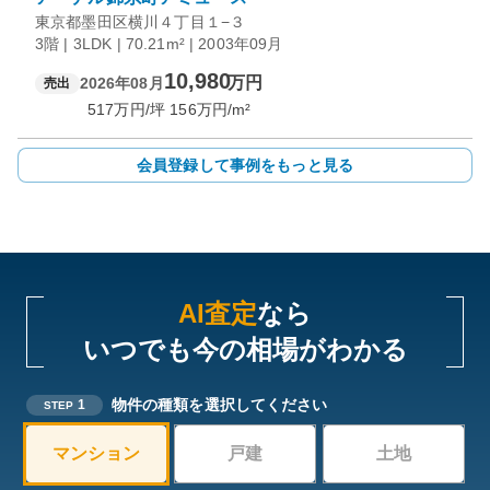
東京都墨田区横川４丁目１−３
3階 | 3LDK | 70.21m² | 2003年09月
10,980
万円
2026年08月
売出
517
万円/坪
156
万円/m²
会員登録して事例をもっと見る
AI査定
なら
いつでも今の相場がわかる
物件の種類を選択してください
1
STEP
マンション
戸建
土地