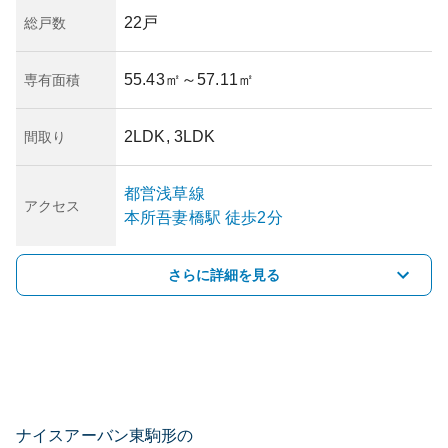
22戸
総戸数
55.43㎡
～57.11㎡
専有面積
2LDK, 3LDK
間取り
都営浅草線
アクセス
本所吾妻橋
駅
徒歩2分
さらに詳細を見る
ナイスアーバン東駒形の