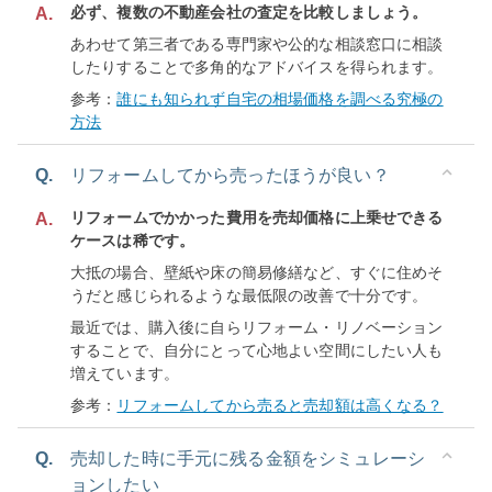
必ず、複数の不動産会社の査定を比較しましょう。
A.
あわせて第三者である専門家や公的な相談窓口に相談
したりすることで多角的なアドバイスを得られます。
参考：
誰にも知られず自宅の相場価格を調べる究極の
方法
Q.
リフォームしてから売ったほうが良い？
リフォームでかかった費用を売却価格に上乗せできる
A.
ケースは稀です。
大抵の場合、壁紙や床の簡易修繕など、すぐに住めそ
うだと感じられるような最低限の改善で十分です。
最近では、購入後に自らリフォーム・リノベーション
することで、自分にとって心地よい空間にしたい人も
増えています。
参考：
リフォームしてから売ると売却額は高くなる？
Q.
売却した時に手元に残る金額をシミュレーシ
ョンしたい