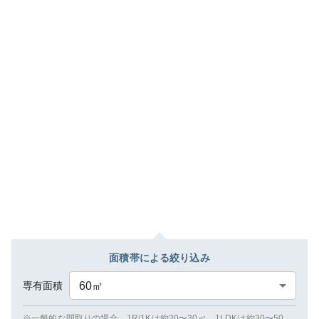
面積帯による絞り込み
専有面積
60
㎡
※一般的な間取りの場合、1R/1Kは約20〜30㎡、1LDKは約30〜50