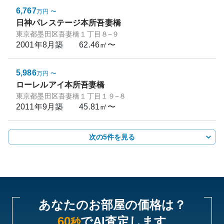
6,767
万円
〜
日神パレステージ本所吾妻橋
東京都墨田区吾妻橋１丁目８−９
2001年8月
築
62.46㎡〜
5,986
万円
〜
ローレルアイ本所吾妻橋
東京都墨田区吾妻橋１丁目１９−８
2011年9月
築
45.81㎡〜
次の5件を見る
あなたのお部屋の価格は？
60
でAI査定します
秒