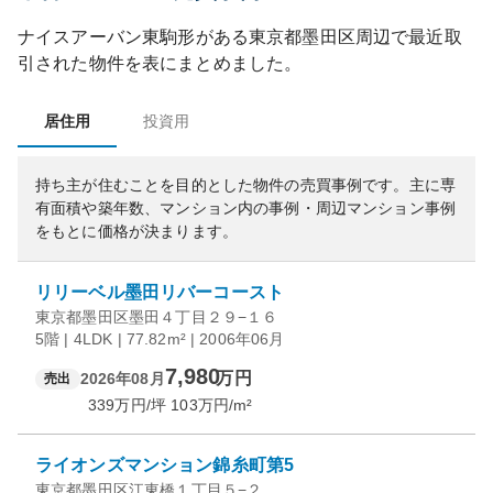
ナイスアーバン東駒形
がある
東京都
墨田区
周辺で最近取
引された物件を表にまとめました。
居住用
投資用
持ち主が住むことを目的とした物件の売買事例です。
主に専
有面積や築年数、マンション内の事例・周辺マンション事例
をもとに価格が決まります。
リリーベル墨田リバーコースト
東京都墨田区墨田４丁目２９−１６
5階 | 4LDK | 77.82m² | 2006年06月
7,980
万円
2026年08月
売出
339
万円/坪
103
万円/m²
ライオンズマンション錦糸町第5
東京都墨田区江東橋１丁目５−２