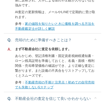
座に反映され、人手による遅れや主観が入らない点も
強みです。
AI査定の更新情報は、メールやLINEで定期的に受け取
れます。
参考：
家の値段を知りたいときに価格を調べる方法を
不動産鑑定士が詳しく解説
Q.
売却のために準備すべきことは？
まず不動産会社に査定を依頼します。
A.
あらかじめ、登記済権利書・固定資産税納税通知書・
ローン残高証明を準備しておくと、名義・面積・権利
関係・売却希望価格の確認ができ、より正確な査定に
繋がります。また設備の不具合をリストアップしてお
くとスムーズです。
参考：
不動産売却の手順と注意点！初めての自宅売却
でも失敗しない5ステップ
Q.
不動産会社の査定を信じて良いかわからない