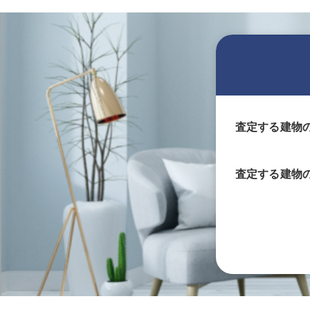
査定する建物
査定する
建物