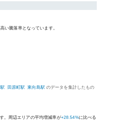
て
高い
騰落率となっています。
井
駅
田原町
駅
東向島
駅
のデータを集計したもの
す。周辺エリアの平均増減率が
+28.54%
に比べる