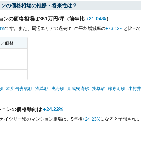
ョンの価格相場の推移・将来性は？
ョンの価格相場は
361
万円/坪（前年比
+21.04%
）
8%
です。
また、周辺エリアの過去
8
年の平均増減率の
+73.12%
と比べ
ョン価格
駅
本所吾妻橋
駅
浅草
駅
曳舟
駅
京成曳舟
駅
浅草
駅
錦糸町
駅
小村
ションの価格動向は
+24.23%
カイツリー
駅のマンション相場は、5年後
+24.23%
になると予想されま