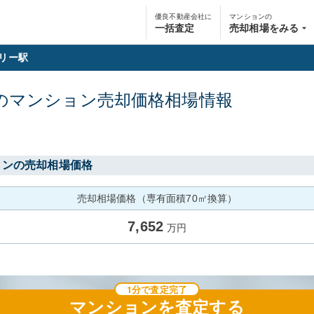
優良不動産会社に
マンションの
一括査定
売却相場をみる
リー駅
の
マンション
売却価格相場情報
ョンの売却相場価格
売却相場価格（専有面積70㎡換算）
7,652
万円
1分で査定完了
マンション
を査定する