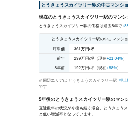
とうきょうスカイツリー
駅の中古マンシ
現在の
とうきょうスカイツリー
駅のマンシ
とうきょうスカイツリー
駅の価格は過去
8
年で
+8
とうきょうスカイツリー
駅の中古マンシ
坪単価
361
万円/坪
前年
299
万円/坪
（現在
+21.04%
）
8
年前
192
万円/坪
（現在
+88%
）
※周辺エリアは
とうきょうスカイツリー
駅
押上
です
5年後の
とうきょうスカイツリー
駅のマン
直近数年の状況が今後も続く場合、
とうきょうス
と
低い
増減率となっています。