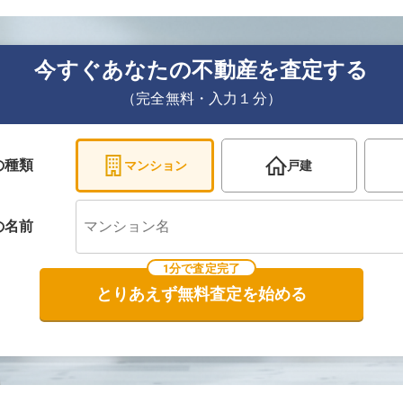
今すぐあなたの不動産を査定する
（完全無料・入力１分）
の種類
マンション
戸建
の
名前
1分で査定完了
とりあえず無料査定を始める