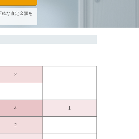
正確な査定金額を
2
4
1
2