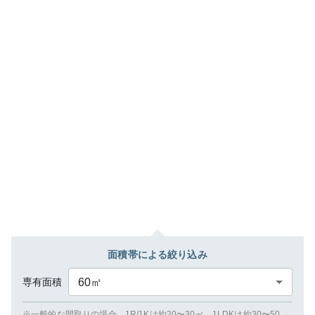
面積帯による絞り込み
専有面積
60
㎡
※一般的な間取りの場合、1R/1Kは約20〜30㎡、1LDKは約30〜50