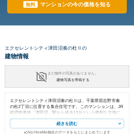
マンションの今の価格を知る
無料
エクセレントシティ津田沼奏の杜Ⅱの
建物情報
まだ物件の写真がありません。
建物写真を寄稿する
エクセレントシティ津田沼奏の杜Ⅱは、千葉県習志野市奏
の杜2丁目に位置する集合住宅です。このマンションは、JR
総武快速線「津田沼」駅から徒歩13分という便利な立地に
あります。周辺環境は、緑豊かで生活利便性の高いエリア
続きを読む
に位置しており、公園や商業施設も近隣に充実していま
す。
AIがHowMa独自のデータをもとにまとめています