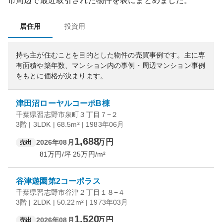
市
周辺で最近取引された物件を表にまとめました。
居住用
投資用
持ち主が住むことを目的とした物件の売買事例です。
主に専
有面積や築年数、マンション内の事例・周辺マンション事例
をもとに価格が決まります。
津田沼ローヤルコーポB棟
千葉県習志野市泉町３丁目７−２
3階 | 3LDK | 68.5m² | 1983年06月
1,688
万円
2026年08月
売出
81
万円/坪
25
万円/m²
谷津遊園第2コーポラス
千葉県習志野市谷津２丁目１８−４
3階 | 2LDK | 50.22m² | 1973年03月
1,520
万円
2026年08月
売出