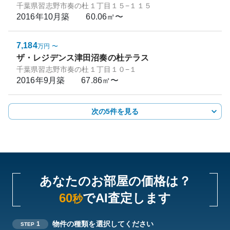
千葉県習志野市奏の杜１丁目１５−１１５
2016年10月
築
60.06㎡〜
7,184
万円
〜
ザ・レジデンス津田沼奏の杜テラス
千葉県習志野市奏の杜１丁目１０−１
2016年9月
築
67.86㎡〜
次の5件を見る
あなたのお部屋の価格は？
60
でAI査定します
秒
物件の種類を選択してください
1
STEP