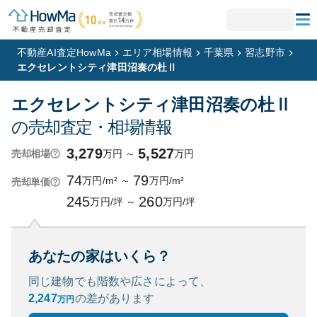
不動産AI査定HowMa
エリア相場情報
千葉県
習志野市
エクセレントシティ津田沼奏の杜Ⅱ
エクセレントシティ津田沼奏の杜Ⅱ
の売却査定・相場情報
3,279
5,527
万円
～
万円
売却相場
74
79
万円/m²
～
万円/m²
売却単価
245
260
万円/坪
～
万円/坪
あなたの家はいくら？
同じ建物でも階数や広さによって、
2,247
の
差があります
万円