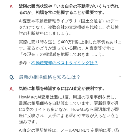
近隣の販売状況や「いま自分の不動産がいくらで売れ
A.
るのか」相場を常に把握することが重要です。
AI査定や不動産情報ライブラリ（国土交通省）のデー
タだけでなく、複数会社の査定根拠を比較し、売却検
討の判断材料にしましょう。
実際に売り時を逃して400万円以上損した事例もありま
す。売るかどうか迷っている間は、AI査定等で常に
「今現在」の相場感を把握しておきましょう。
参考：
不動産売却のベストタイミングは？
Q.
最新の相場価格を知るには？
気軽に相場を確認するにはAI査定が便利です。
A.
HowMaのAI査定は週に1度、周辺の取引事例を元に、
最新の相場価格を自動算出しています。更新頻度が月
に1度のサイトも多いなか、HowMaなら周辺相場が即
座に反映され、人手による遅れや主観が入らない点も
強みです。
AI査定の更新情報は、メールやLINEで定期的に受け取