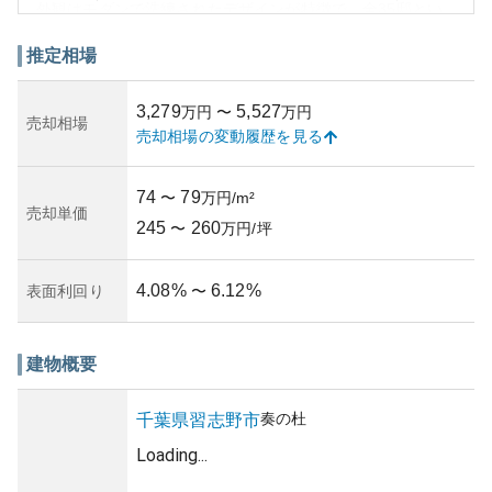
外観はモダンで洗練されたデザインが特徴で、全35邸とい
う人間関係の築きやすいスケールも魅力の一部となってい
ます。資産性においては、首都圏へのアクセスの良さや居
推定相場
住地としての人気も相まって将来的な価値上昇が期待でき
ると考えられます。
3,279
5,527
万円
〜
万円
また、所有リスクについては、マンションの共用管理や立
売却相場
売却相場の変動履歴を見る
地からのリスク要因は低く抑えられている印象を受けます
が、市場動向によって価格変動は念頭に置くべきです。築
年年数や管理状況に関しての正確な情報としては、詳細な
74
79
〜
万円/m²
年数や管理組合の方針などの調査が必要となる場合があり
売却単価
245
260
ます。
〜
万円/坪
4.08
%
6.12
%
表面利回り
〜
建物概要
奏の杜
千葉県
習志野市
Loading...