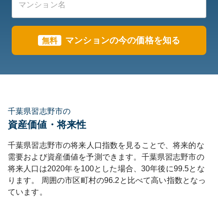
マンションの今の価格を知る
無料
千葉県習志野市の
資産価値・将来性
千葉県
習志野市
の将来人口指数を見ることで、将来的な
需要および資産価値を予測できます。
千葉県
習志野市
の
将来人口は
2020
年を100とした場合、30年後に
99.5
とな
ります。
周囲の市区町村の
96.2
と比べて
高い
指数となっ
ています。