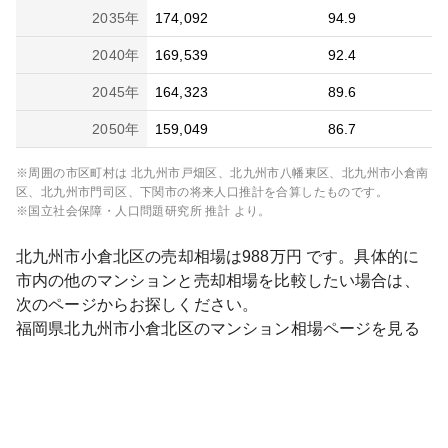
2035
年
174,092
94.9
2040
年
169,539
92.4
2045
年
164,323
89.6
2050
年
159,049
86.7
※周囲の市区町村は
北九州市戸畑区、北九州市八幡東区、北九州市小倉南
区、北九州市門司区、下関市
の将来人口推計を合算したものです。
※国立社会保障・人口問題研究所 推計 より。
北九州市小倉北区
の売却相場は
988
万円 です。具体的に
市内の他のマンションと売却相場を比較したい場合は、
次のページからお探しください。
福岡県
北九州市小倉北区
のマンション相場ページを見る