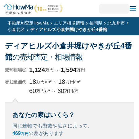
不動産AI査定HowMa
エリア相場情報
福岡県
北九州市
小倉北区
ディアヒルズ小倉井堀けやきが丘4番館
ディアヒルズ小倉井堀けやきが丘4番
館
の売却査定・相場情報
1,124
1,594
万円
～
万円
売却相場
18
18
万円/m²
～
万円/m²
売却単価
60
60
万円/坪
～
万円/坪
あなたの家はいくら？
同じ建物でも階数や広さによって、
469
の
差があります
万円