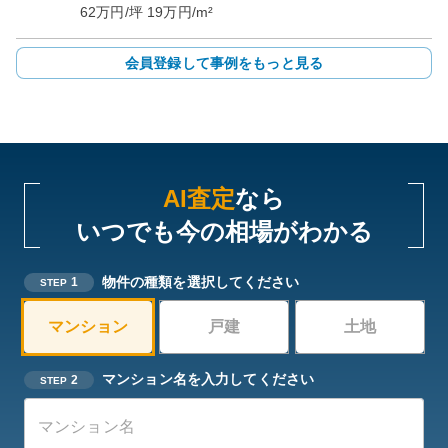
62
万円/坪
19
万円/m²
会員登録して事例をもっと見る
AI査定
なら
いつでも今の相場がわかる
物件の種類を選択してください
1
STEP
マンション
戸建
土地
マンション名を入力してください
2
STEP