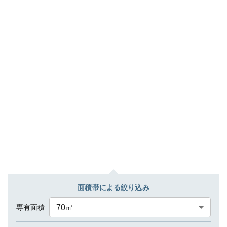
面積帯による絞り込み
専有面積
70
㎡