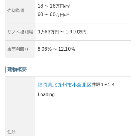
18
18
〜
万円/m²
売却単価
60
60
〜
万円/坪
1,563
1,910
リノベ後相場
万円
〜
万円
8.06
%
12.10
%
表面利回り
〜
建物概要
井堀
１−１４
福岡県
北九州市小倉北区
Loading...
住所