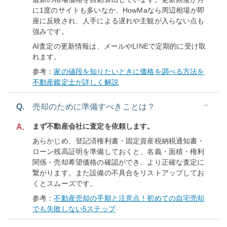
に1度のサイトも多いなか、HowMaなら周辺相場が即
座に反映され、人手による遅れや主観が入らない点も
強みです。
AI査定の更新情報は、メールやLINEで定期的に受け取
れます。
参考：
家の値段を知りたいときに価格を調べる方法を
不動産鑑定士が詳しく解説
Q.
売却のために準備すべきことは？
まず不動産会社に査定を依頼します。
A.
あらかじめ、登記済権利書・固定資産税納税通知書・
ローン残高証明を準備しておくと、名義・面積・権利
関係・売却希望価格の確認ができ、より正確な査定に
繋がります。また設備の不具合をリストアップしてお
くとスムーズです。
参考：
不動産売却の手順と注意点！初めての自宅売却
でも失敗しない5ステップ