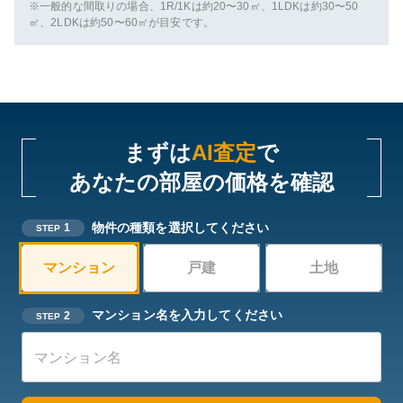
※一般的な間取りの場合、1R/1Kは約20〜30㎡、1LDKは約30〜50
㎡、2LDKは約50〜60㎡が目安です。
まずは
AI査定
で
あなたの部屋の価格を確認
物件の種類を選択してください
1
STEP
マンション
戸建
土地
マンション名を入力してください
2
STEP