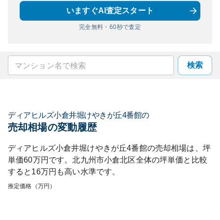
いますぐAI査定スタート
完全無料・60秒で査定
検索
ディアヒルズ小倉井堀けやきが丘4番館
の
売却相場の変動履歴
ディアヒルズ小倉井堀けやきが丘4番館
の売却相場は、坪
単価
60
万円です。
北九州市小倉北区
全体の坪単価と比較
すると
16
万円も
高い
水準です。
推定価格（万円）