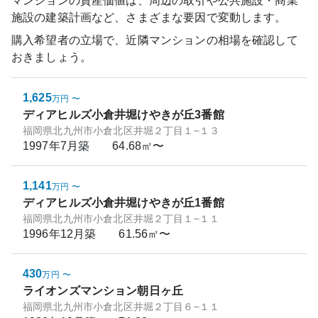
マンションの資産価値は、周辺の取引や公共施設・商業
施設の建築計画など、さまざまな要因で変動します。
購入希望者の立場で、近隣マンションの相場を確認して
おきましょう。
1,625
万円
〜
ディアヒルズ小倉井堀けやきが丘3番館
福岡県北九州市小倉北区井堀２丁目１−１３
1997年7月
築
64.68㎡〜
1,141
万円
〜
ディアヒルズ小倉井堀けやきが丘1番館
福岡県北九州市小倉北区井堀２丁目１−１１
1996年12月
築
61.56㎡〜
430
万円
〜
ライオンズマンション朝日ヶ丘
福岡県北九州市小倉北区井堀２丁目６−１１