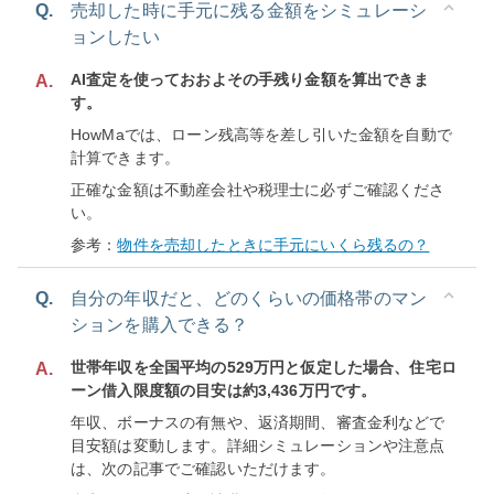
Q.
売却した時に手元に残る金額をシミュレーシ
ョンしたい
AI査定を使っておおよその手残り金額を算出できま
A.
す。
HowMaでは、ローン残高等を差し引いた金額を自動で
計算できます。
正確な金額は不動産会社や税理士に必ずご確認くださ
い。
参考：
物件を売却したときに手元にいくら残るの？
Q.
自分の年収だと、どのくらいの価格帯のマン
ションを購入できる？
世帯年収を全国平均の529万円と仮定した場合、住宅ロ
A.
ーン借入限度額の目安は約3,436万円です。
年収、ボーナスの有無や、返済期間、審査金利などで
目安額は変動します。詳細シミュレーションや注意点
は、次の記事でご確認いただけます。