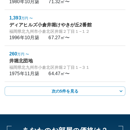
1980年10月
築
71.32㎡〜
1,393
万円
〜
ディアヒルズ小倉井堀けやきが丘2番館
福岡県北九州市小倉北区井堀２丁目１−１２
1996年10月
築
67.27㎡〜
260
万円
〜
井堀北団地
福岡県北九州市小倉北区井堀２丁目１−３１
1975年11月
築
64.47㎡〜
次の5件を見る