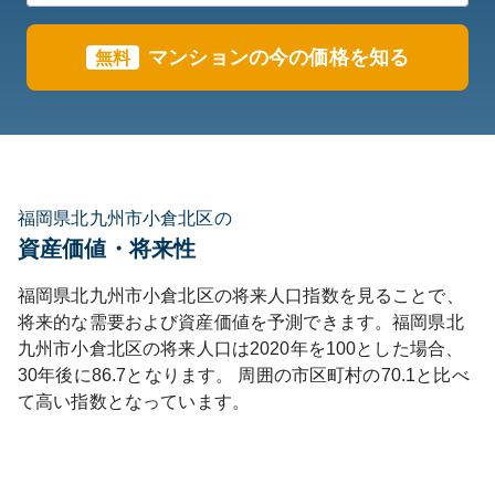
マンションの今の価格を知る
無料
福岡県北九州市小倉北区の
資産価値・将来性
福岡県
北九州市小倉北区
の将来人口指数を見ることで、
将来的な需要および資産価値を予測できます。
福岡県
北
九州市小倉北区
の将来人口は
2020
年を100とした場合、
30年後に
86.7
となります。
周囲の市区町村の
70.1
と比べ
て
高い
指数となっています。