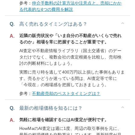
参考：
仲介手数料の計算方法や注意点と、売却にかか
る代表的な4つの費用を解説
Q.
高く売れるタイミングはある？
近隣の販売状況や「いま自分の不動産がいくらで売れ
A.
るのか」相場を常に把握することが重要です。
AI査定や不動産情報ライブラリ（国土交通省）のデー
タだけでなく、複数会社の査定根拠を比較し、売却検
討の判断材料にしましょう。
実際に売り時を逃して400万円以上損した事例もありま
す。売るかどうか迷っている間は、AI査定等で常に
「今現在」の相場感を把握しておきましょう。
参考：
不動産売却のベストタイミングは？
Q.
最新の相場価格を知るには？
気軽に相場を確認するにはAI査定が便利です。
A.
HowMaのAI査定は週に1度、周辺の取引事例を元に、
最新の相場価格を自動算出しています。更新頻度が月