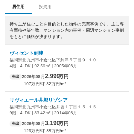
居住用
投資用
持ち主が住むことを目的とした物件の売買事例です。
主に専
有面積や築年数、マンション内の事例・周辺マンション事例
をもとに価格が決まります。
ヴィセント到津
福岡県北九州市小倉北区下到津５丁目９−１０
4階 | 4LDK | 92.56m² | 2005年08月
2,999
万円
2026年08月
売出
107
万円/坪
32
万円/m²
リヴィエール井堀リゾシア
福岡県北九州市小倉北区井堀１丁目１５−１５
9階 | 4LDK | 83.42m² | 2014年08月
3,190
万円
2026年08月
売出
126
万円/坪
38
万円/m²