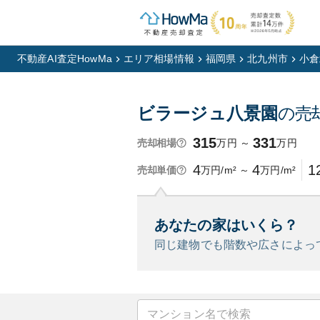
不動産AI査定HowMa
エリア相場情報
福岡県
北九州市
小倉
ビラージュ八景園
の売
315
331
万円
～
万円
売却相場
4
4
1
万円/m²
～
万円/m²
売却単価
あなたの家はいくら？
同じ建物でも階数や広さによっ