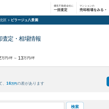
優良不動産会社に
マンションの
一括査定
売却相場をみる
北区
ビラージュ八景園
却査定・相場情報
2
13
万円/坪
～
万円/坪
て、
16
の
差があります
万円
検索