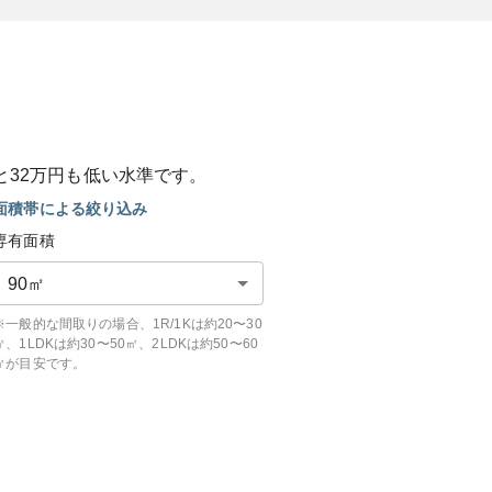
と
32
万円も
低い
水準です。
面積帯による絞り込み
専有面積
90
㎡
※一般的な間取りの場合、1R/1Kは約20〜30
㎡、1LDKは約30〜50㎡、2LDKは約50〜60
㎡が目安です。