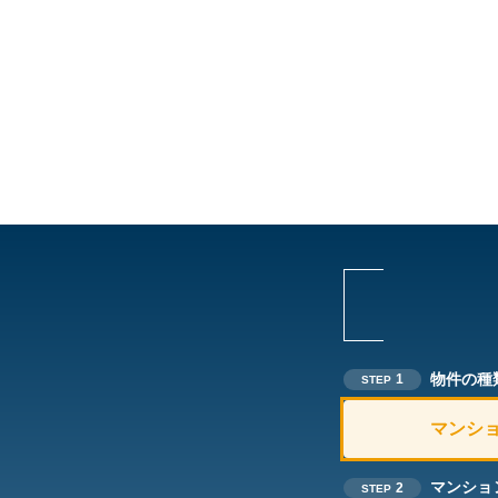
物件の種
1
STEP
マンシ
マンショ
2
STEP