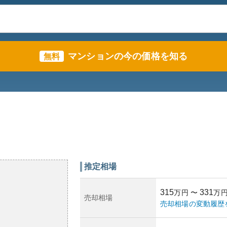
マンションの今の価格を知る
無料
推定相場
315
331
万円
〜
万
売却相場
売却相場の変動履歴