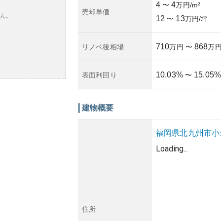
4
4
〜
万円/m²
売却単価
ん。
12
13
〜
万円/坪
710
868
リノベ後相場
万円
〜
万
10.03
%
15.05
%
表面利回り
〜
建物概要
福岡県
北九州市小
Loading...
住所