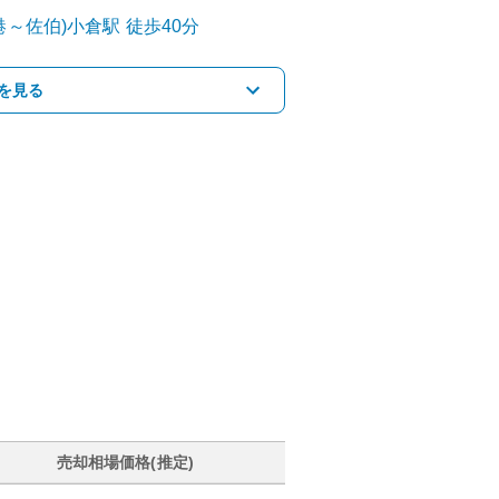
港～佐伯)
小倉
駅
徒歩40分
を見る
売却相場価格(推定)