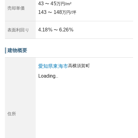
43
45
〜
万円/m²
売却単価
143
148
〜
万円/坪
4.18
%
6.26
%
表面利回り
〜
建物概要
高横須賀町
愛知県
東海市
Loading...
住所