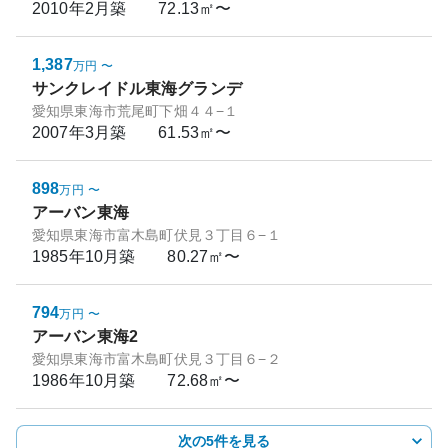
2010年2月
築
72.13㎡〜
1,387
万円
〜
サンクレイドル東海グランデ
愛知県東海市荒尾町下畑４４−１
2007年3月
築
61.53㎡〜
898
万円
〜
アーバン東海
愛知県東海市富木島町伏見３丁目６−１
1985年10月
築
80.27㎡〜
794
万円
〜
アーバン東海2
愛知県東海市富木島町伏見３丁目６−２
1986年10月
築
72.68㎡〜
次の5件を見る