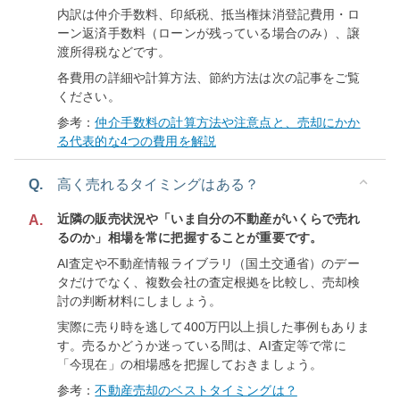
内訳は仲介手数料、印紙税、抵当権抹消登記費用・ロ
ーン返済手数料（ローンが残っている場合のみ）、譲
渡所得税などです。
各費用の詳細や計算方法、節約方法は次の記事をご覧
ください。
参考：
仲介手数料の計算方法や注意点と、売却にかか
る代表的な4つの費用を解説
Q.
高く売れるタイミングはある？
近隣の販売状況や「いま自分の不動産がいくらで売れ
A.
るのか」相場を常に把握することが重要です。
AI査定や不動産情報ライブラリ（国土交通省）のデー
タだけでなく、複数会社の査定根拠を比較し、売却検
討の判断材料にしましょう。
実際に売り時を逃して400万円以上損した事例もありま
す。売るかどうか迷っている間は、AI査定等で常に
「今現在」の相場感を把握しておきましょう。
参考：
不動産売却のベストタイミングは？