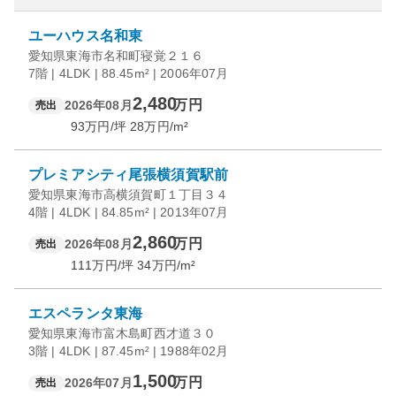
ユーハウス名和東
愛知県東海市名和町寝覚２１６
7階 | 4LDK | 88.45m² | 2006年07月
2,480
万円
2026年08月
売出
93
万円/坪
28
万円/m²
プレミアシティ尾張横須賀駅前
愛知県東海市高横須賀町１丁目３４
4階 | 4LDK | 84.85m² | 2013年07月
2,860
万円
2026年08月
売出
111
万円/坪
34
万円/m²
エスペランタ東海
愛知県東海市富木島町西才道３０
3階 | 4LDK | 87.45m² | 1988年02月
1,500
万円
2026年07月
売出