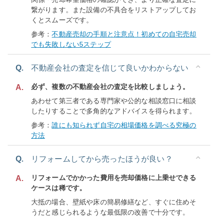
繋がります。また設備の不具合をリストアップしてお
くとスムーズです。
参考：
不動産売却の手順と注意点！初めての自宅売却
でも失敗しない5ステップ
Q.
不動産会社の査定を信じて良いかわからない
必ず、複数の不動産会社の査定を比較しましょう。
A.
あわせて第三者である専門家や公的な相談窓口に相談
したりすることで多角的なアドバイスを得られます。
参考：
誰にも知られず自宅の相場価格を調べる究極の
方法
Q.
リフォームしてから売ったほうが良い？
リフォームでかかった費用を売却価格に上乗せできる
A.
ケースは稀です。
大抵の場合、壁紙や床の簡易修繕など、すぐに住めそ
うだと感じられるような最低限の改善で十分です。