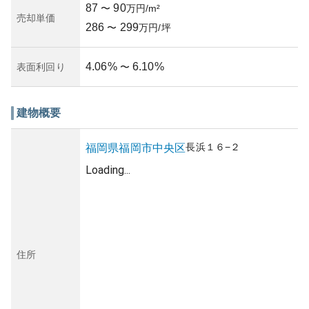
87
90
〜
万円/m²
売却単価
286
299
〜
万円/坪
4.06
%
6.10
%
表面利回り
〜
建物概要
長浜
１６−２
福岡県
福岡市中央区
Loading...
住所