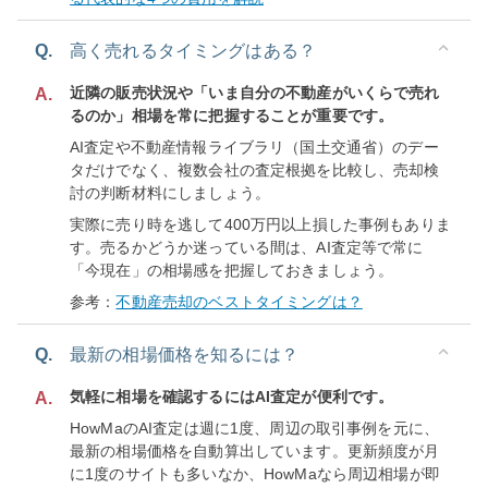
Q.
高く売れるタイミングはある？
近隣の販売状況や「いま自分の不動産がいくらで売れ
A.
るのか」相場を常に把握することが重要です。
AI査定や不動産情報ライブラリ（国土交通省）のデー
タだけでなく、複数会社の査定根拠を比較し、売却検
討の判断材料にしましょう。
実際に売り時を逃して400万円以上損した事例もありま
す。売るかどうか迷っている間は、AI査定等で常に
「今現在」の相場感を把握しておきましょう。
参考：
不動産売却のベストタイミングは？
Q.
最新の相場価格を知るには？
気軽に相場を確認するにはAI査定が便利です。
A.
HowMaのAI査定は週に1度、周辺の取引事例を元に、
最新の相場価格を自動算出しています。更新頻度が月
に1度のサイトも多いなか、HowMaなら周辺相場が即