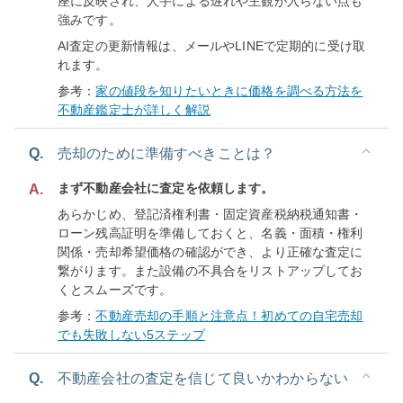
座に反映され、人手による遅れや主観が入らない点も
強みです。
AI査定の更新情報は、メールやLINEで定期的に受け取
れます。
参考：
家の値段を知りたいときに価格を調べる方法を
不動産鑑定士が詳しく解説
Q.
売却のために準備すべきことは？
まず不動産会社に査定を依頼します。
A.
あらかじめ、登記済権利書・固定資産税納税通知書・
ローン残高証明を準備しておくと、名義・面積・権利
関係・売却希望価格の確認ができ、より正確な査定に
繋がります。また設備の不具合をリストアップしてお
くとスムーズです。
参考：
不動産売却の手順と注意点！初めての自宅売却
でも失敗しない5ステップ
Q.
不動産会社の査定を信じて良いかわからない