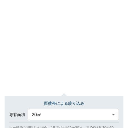
面積帯による絞り込み
専有面積
20
㎡
※一般的な間取りの場合、1R/1Kは約20〜30㎡、1LDKは約30〜50