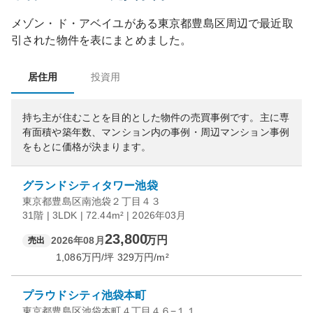
メゾン・ド・アベイユ
がある
東京都
豊島区
周辺で最近取
引された物件を表にまとめました。
居住用
投資用
持ち主が住むことを目的とした物件の売買事例です。
主に専
有面積や築年数、マンション内の事例・周辺マンション事例
をもとに価格が決まります。
グランドシティタワー池袋
東京都豊島区南池袋２丁目４３
31階 | 3LDK | 72.44m² | 2026年03月
23,800
万円
2026年08月
売出
1,086
万円/坪
329
万円/m²
プラウドシティ池袋本町
東京都豊島区池袋本町４丁目４６−１１