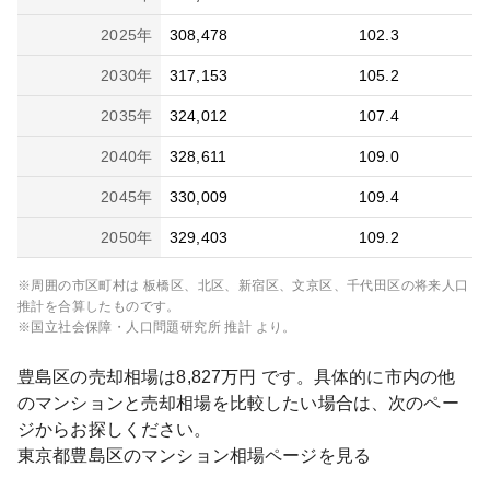
2025
年
308,478
102.3
2030
年
317,153
105.2
2035
年
324,012
107.4
2040
年
328,611
109.0
2045
年
330,009
109.4
2050
年
329,403
109.2
※周囲の市区町村は
板橋区、北区、新宿区、文京区、千代田区
の将来人口
推計を合算したものです。
※国立社会保障・人口問題研究所 推計 より。
豊島区
の売却相場は
8,827
万円 です。具体的に市内の他
のマンションと売却相場を比較したい場合は、次のペー
ジからお探しください。
東京都
豊島区
のマンション相場ページを見る