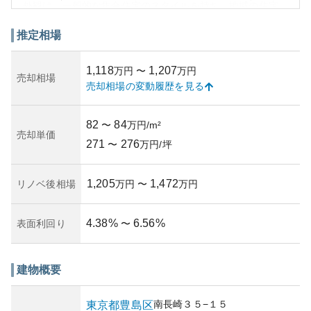
外観は、一般的な集合住宅のスタイルを持ち、地域の住宅
地に調和しています。この地域の住宅市場においては、利
便性の高さと比較的安価な家賃が資産性にプラスの影響を
推定相場
与える要因として挙げられます。
所有リスクとして考えられるのは、築年数や管理状況によ
1,118
1,207
万円
〜
万円
る加齢による劣化や地震などの自然災害の影響です。ただ
売却相場
売却相場の変動履歴を見る
し、具体的な築年数や管理状況に関する詳細が必要です
が、一般的には定期的なメンテナンスが重要となります。
物件の価値を維持するためには、管理組合や周辺環境の維
82
84
〜
万円/m²
持状態など、購入前に詳細な評価が望ましいです。
売却単価
271
276
〜
万円/坪
1,205
1,472
リノベ後相場
万円
〜
万円
4.38
%
6.56
%
表面利回り
〜
建物概要
南長崎
３５−１５
東京都
豊島区