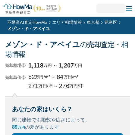
不動産AI査定HowMa
エリア相場情報
東京都
豊島区
メゾン・ド・アベイユ
メゾン・ド・アベイユ
の売却査定・相
場情報
1,118
1,207
万円
～
万円
売却相場
82
84
万円/m²
～
万円/m²
売却単価
271
276
万円/坪
～
万円/坪
あなたの家はいくら？
同じ建物でも階数や広さによって、
89
の
差があります
万円