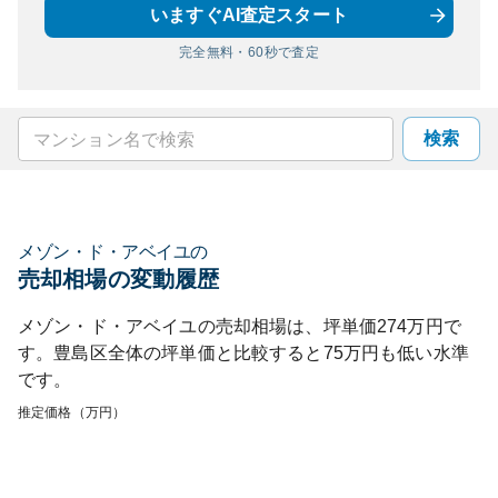
いますぐAI査定スタート
完全無料・60秒で査定
検索
メゾン・ド・アベイユ
の
売却相場の変動履歴
メゾン・ド・アベイユ
の売却相場は、坪単価
274
万円で
す。
豊島区
全体の坪単価と比較すると
75
万円も
低い
水準
です。
推定価格（万円）