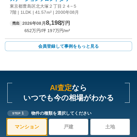
東京都豊島区北大塚２丁目２４−５
7階 | 1LDK | 41.57m² | 2000年08月
8,198
万円
2026年08月
売出
652
万円/坪
197
万円/m²
会員登録して事例をもっと見る
AI査定
なら
いつでも今の相場がわかる
物件の種類を選択してください
1
STEP
マンション
戸建
土地