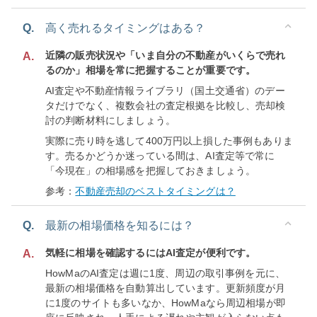
Q.
高く売れるタイミングはある？
近隣の販売状況や「いま自分の不動産がいくらで売れ
A.
るのか」相場を常に把握することが重要です。
AI査定や不動産情報ライブラリ（国土交通省）のデー
タだけでなく、複数会社の査定根拠を比較し、売却検
討の判断材料にしましょう。
実際に売り時を逃して400万円以上損した事例もありま
す。売るかどうか迷っている間は、AI査定等で常に
「今現在」の相場感を把握しておきましょう。
参考：
不動産売却のベストタイミングは？
Q.
最新の相場価格を知るには？
気軽に相場を確認するにはAI査定が便利です。
A.
HowMaのAI査定は週に1度、周辺の取引事例を元に、
最新の相場価格を自動算出しています。更新頻度が月
に1度のサイトも多いなか、HowMaなら周辺相場が即