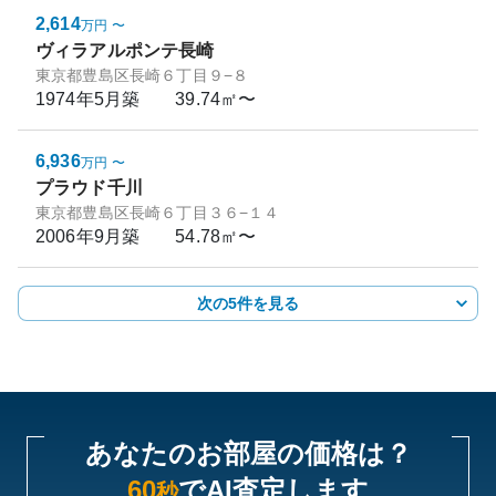
2,614
万円
〜
ヴィラアルポンテ長崎
東京都豊島区長崎６丁目９−８
1974年5月
築
39.74㎡〜
6,936
万円
〜
プラウド千川
東京都豊島区長崎６丁目３６−１４
2006年9月
築
54.78㎡〜
次の5件を見る
あなたのお部屋の価格は？
60
でAI査定します
秒