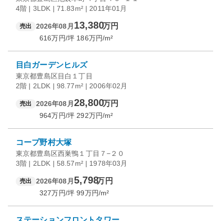
4階 | 3LDK | 71.83m² | 2011年01月
13,380
万円
2026年08月
売出
616
万円/坪
186
万円/m²
目白ガーデンヒルズ
東京都豊島区目白１丁目
2階 | 2LDK | 98.77m² | 2006年02月
28,800
万円
2026年08月
売出
964
万円/坪
292
万円/m²
コープ野村大塚
東京都豊島区西巣鴨１丁目７−２０
3階 | 2LDK | 58.57m² | 1978年03月
5,798
万円
2026年08月
売出
327
万円/坪
99
万円/m²
ステーションフロントタワー