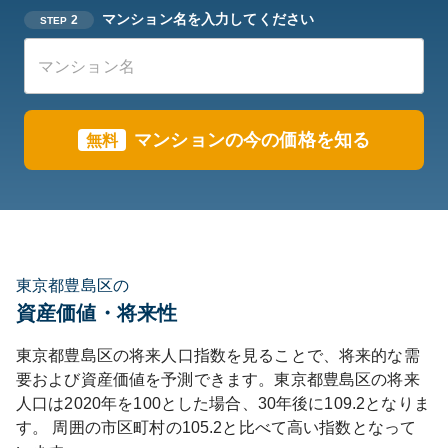
マンション名を入力してください
2
STEP
マンションの今の価格を知る
無料
東京都豊島区の
資産価値・将来性
東京都
豊島区
の将来人口指数を見ることで、将来的な需
要および資産価値を予測できます。
東京都
豊島区
の将来
人口は
2020
年を100とした場合、30年後に
109.2
となりま
す。
周囲の市区町村の
105.2
と比べて
高い
指数となって