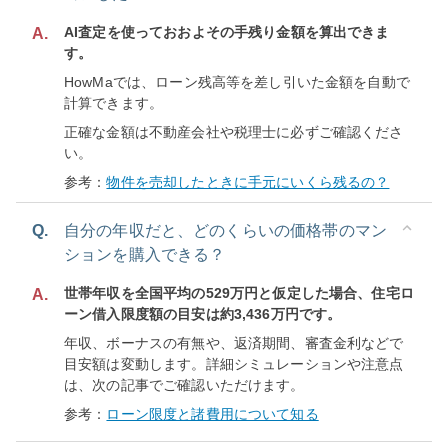
AI査定を使っておおよその手残り金額を算出できま
A.
す。
HowMaでは、ローン残高等を差し引いた金額を自動で
計算できます。
正確な金額は不動産会社や税理士に必ずご確認くださ
い。
参考：
物件を売却したときに手元にいくら残るの？
Q.
自分の年収だと、どのくらいの価格帯のマン
ションを購入できる？
世帯年収を全国平均の529万円と仮定した場合、住宅ロ
A.
ーン借入限度額の目安は約3,436万円です。
年収、ボーナスの有無や、返済期間、審査金利などで
目安額は変動します。詳細シミュレーションや注意点
は、次の記事でご確認いただけます。
参考：
ローン限度と諸費用について知る