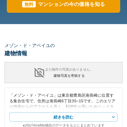
マンションの今の価格を知る
無料
メゾン・ド・アベイユの
建物情報
まだ物件の写真がありません。
建物写真を寄稿する
「メゾン・ド・アベイユ」は東京都豊島区南長崎に位置す
る集合住宅で、住所は南長崎6丁目35−15です。このエリア
は池袋からのアクセスも良く、利便性が高いためベッドタ
ウンとして人気があり、比較的家賃も経済的です。周辺に
続きを読む
は、東長崎駅近くに商店街が広がり、日常の買い物や外食
に便利な環境が揃っています。
AIがHowMa独自のデータをもとにまとめています