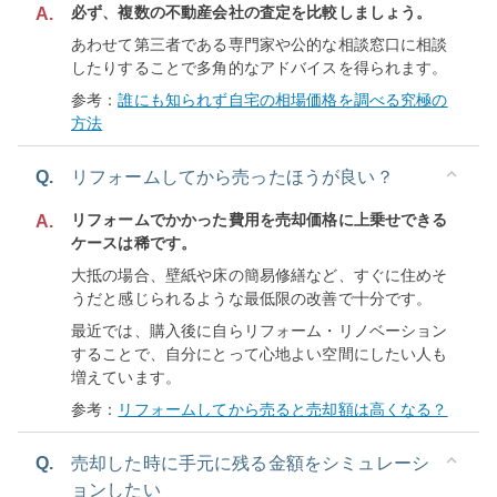
必ず、複数の不動産会社の査定を比較しましょう。
A.
あわせて第三者である専門家や公的な相談窓口に相談
したりすることで多角的なアドバイスを得られます。
参考：
誰にも知られず自宅の相場価格を調べる究極の
方法
Q.
リフォームしてから売ったほうが良い？
リフォームでかかった費用を売却価格に上乗せできる
A.
ケースは稀です。
大抵の場合、壁紙や床の簡易修繕など、すぐに住めそ
うだと感じられるような最低限の改善で十分です。
最近では、購入後に自らリフォーム・リノベーション
することで、自分にとって心地よい空間にしたい人も
増えています。
参考：
リフォームしてから売ると売却額は高くなる？
Q.
売却した時に手元に残る金額をシミュレーシ
ョンしたい