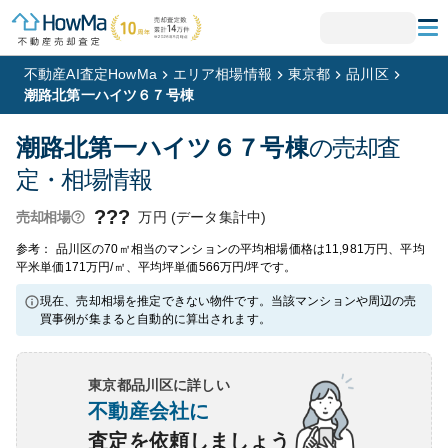
不動産AI査定HowMa
エリア相場情報
東京都
品川区
潮路北第一ハイツ６７号棟
潮路北第一ハイツ６７号棟
の売却査
定・相場情報
???
万円 (データ集計中)
売却相場
参考： 品川区の70㎡相当のマンションの平均相場価格は11,981万円、平均
平米単価171万円/㎡、平均坪単価566万円/坪です。
現在、売却相場を推定できない物件です。当該マンションや周辺の売
買事例が集まると自動的に算出されます。
東京都品川区
に詳しい
不動産会社に
査定を依頼しましょう