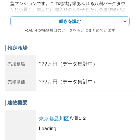
型マンションです。この地域は緑あふれる八潮パークタウ
ンに位置し、周辺には潮入りの池や子供たちの遊び場が点
在しています。地域の落ち着いた雰囲気とともに、高層マ
続きを読む
ンションとしてのモダンで魅力的な外観を持ち、生活利便
性も高いです。
AIがHowMa独自のデータをもとにまとめています
このマンションは、良好な管理体制が敷かれており、定期
的なメンテナンスによって快適な居住空間が保たれていま
す。資産価値においては、その立地の良さや交通利便性も
推定相場
相まって、需要が安定している状態です。しかし、築年数
が一定期間経過しているため、中古物件として購入する際
???万円（データ集計中）
売却相場
には、建物全体の構造や耐震性をしっかり確認する必要が
あります。エリア特性や需要による資産性において傾向を
理解し、適切なリスク管理を心がけることが肝要です。
???万円（データ集計中）
売却単価
周辺には必要となる基本的なインフラや商業施設が整って
おり、教育施設も充実しているため家族向けの居住にも適
しています。こうした特性が、資産価値の維持・向上にも
建物概要
寄与していると考えられます。
八潮
１２
東京都
品川区
Loading...