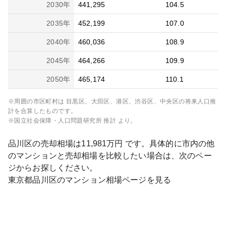
2030
年
441,295
104.5
2035
年
452,199
107.0
2040
年
460,036
108.9
2045
年
464,266
109.9
2050
年
465,174
110.1
※周囲の市区町村は
目黒区、大田区、港区、渋谷区、中央区
の将来人口推
計を合算したものです。
※国立社会保障・人口問題研究所 推計 より。
品川区
の売却相場は
11,981
万円 です。具体的に市内の他
のマンションと売却相場を比較したい場合は、次のペー
ジからお探しください。
東京都
品川区
のマンション相場ページを見る