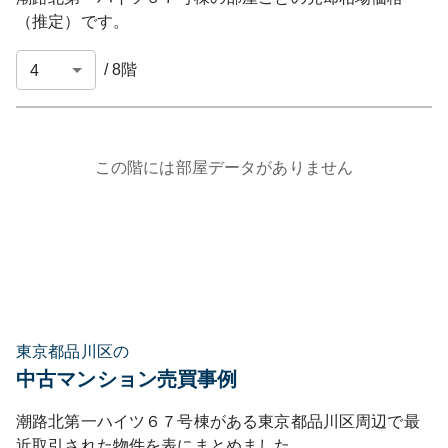
（推定）です。
/
8
階
この階には部屋データがありません
東京都品川区の
中古マンション売買事例
潮路北第一ハイツ６７号棟
がある
東京都
品川区
周辺で最
近取引された物件を表にまとめました。