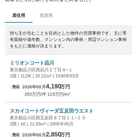
居住用
投資用
持ち主が住むことを目的とした物件の売買事例です。
主に専
有面積や築年数、マンション内の事例・周辺マンション事例
をもとに価格が決まります。
ミリオンコート品川
東京都品川区西品川２丁目９−１
1階 | 1LDK | 35.22m² | 1990年03月
4,190
万円
2026年08月
売出
393
万円/坪
119
万円/m²
スカイコートヴィーダ五反田ウエスト
東京都品川区西五反田８丁目１１−１５
2階 | 1K | 21.93m² | 2006年08月
2,850
万円
2026年08月
売出