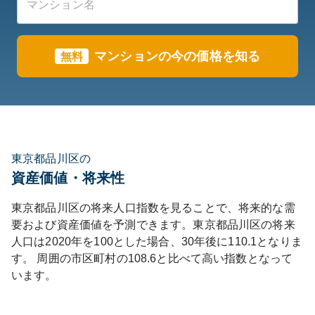
マンションの今の価格を知る
無料
東京都品川区の
資産価値・将来性
東京都
品川区
の将来人口指数を見ることで、将来的な需
要および資産価値を予測できます。
東京都
品川区
の将来
人口は
2020
年を100とした場合、30年後に
110.1
となりま
す。
周囲の市区町村の
108.6
と比べて
高い
指数となって
います。