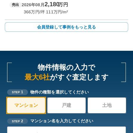
2,180
万円
2026年08月
売出
366
万円/坪
111
万円/m²
会員登録して事例をもっと見る
物件情報の入力で
最大6社
がすぐ査定します
物件の種類を選択してください
1
STEP
マンション
戸建
土地
マンション名を入力してください
2
STEP