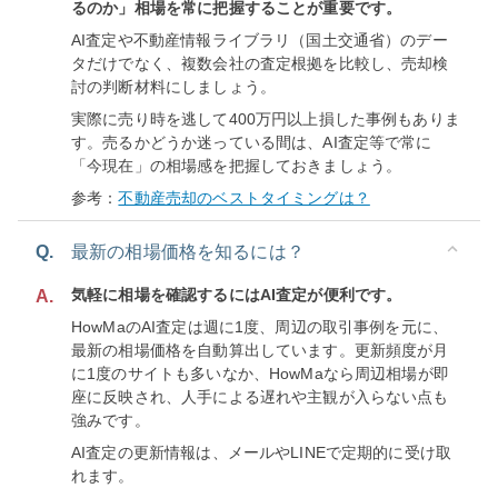
るのか」相場を常に把握することが重要です。
AI査定や不動産情報ライブラリ（国土交通省）のデー
タだけでなく、複数会社の査定根拠を比較し、売却検
討の判断材料にしましょう。
実際に売り時を逃して400万円以上損した事例もありま
す。売るかどうか迷っている間は、AI査定等で常に
「今現在」の相場感を把握しておきましょう。
参考：
不動産売却のベストタイミングは？
Q.
最新の相場価格を知るには？
気軽に相場を確認するにはAI査定が便利です。
A.
HowMaのAI査定は週に1度、周辺の取引事例を元に、
最新の相場価格を自動算出しています。更新頻度が月
に1度のサイトも多いなか、HowMaなら周辺相場が即
座に反映され、人手による遅れや主観が入らない点も
強みです。
AI査定の更新情報は、メールやLINEで定期的に受け取
れます。