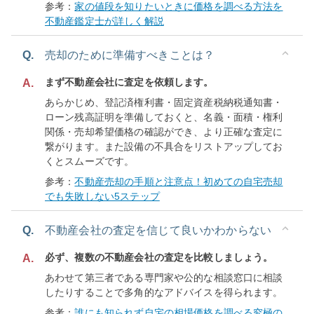
参考：
家の値段を知りたいときに価格を調べる方法を
不動産鑑定士が詳しく解説
Q.
売却のために準備すべきことは？
まず不動産会社に査定を依頼します。
A.
あらかじめ、登記済権利書・固定資産税納税通知書・
ローン残高証明を準備しておくと、名義・面積・権利
関係・売却希望価格の確認ができ、より正確な査定に
繋がります。また設備の不具合をリストアップしてお
くとスムーズです。
参考：
不動産売却の手順と注意点！初めての自宅売却
でも失敗しない5ステップ
Q.
不動産会社の査定を信じて良いかわからない
必ず、複数の不動産会社の査定を比較しましょう。
A.
あわせて第三者である専門家や公的な相談窓口に相談
したりすることで多角的なアドバイスを得られます。
参考：
誰にも知られず自宅の相場価格を調べる究極の