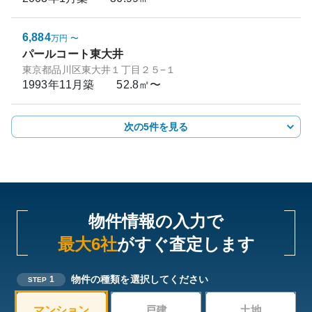
6,884
万円
〜
パールコート東大井
東京都品川区東大井１丁目２５−１
1993年11月
築
52.8㎡〜
次の5件を見る
物件情報の入力で
最大6社
がすぐ査定します
物件の種類を選択してください
1
STEP
マンション
戸建
土地