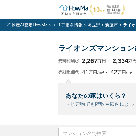
不動産AI査定HowMa
エリア相場情報
埼玉県
新座市
ライオ
ライオンズマンション
2,267
2,334
万円
～
万
売却相場
41
42
万円/m²
～
万円/m²
売却単価
あなたの家はいくら？
同じ建物でも階数や広さによっ