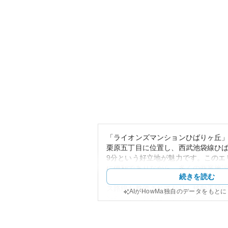
「ライオンズマンションひばりヶ丘
栗原五丁目に位置し、西武池袋線ひ
9分という好立地が魅力です。このエ
に便利でありながら、多くの商業施
続きを読む
め、生活利便性が非常に良好です。
ス路線も整備されており、移動手段
AIがHowMa独自のデータをもと
ンションの外観は、近代的なデザイ
日常の景観に溶け込む落ち着きを持
に関しては、駅からの距離が近く、