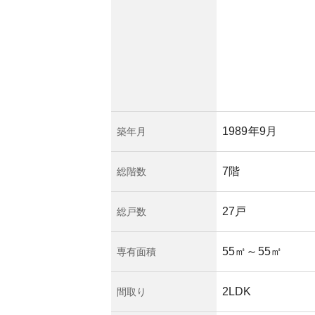
来的な価値の下落リ
セキュリティや管理
のマンションと比較
とが重要です。マン
認することで、将来
けとなります。
1989年9月
築年月
7階
総階数
27戸
総戸数
55㎡
～55㎡
専有面積
2LDK
間取り