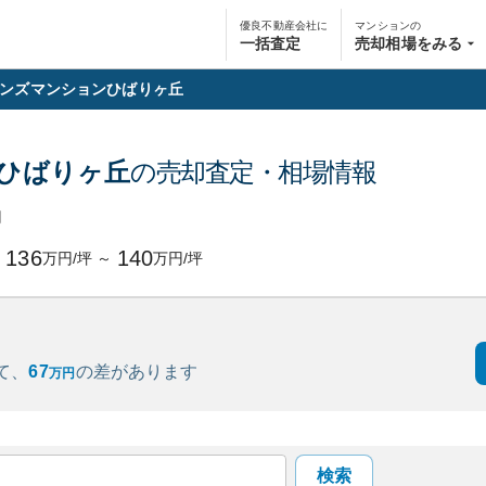
優良不動産会社に
マンションの
一括査定
売却相場をみる
ンズマンションひばりヶ丘
ひばりヶ丘
の売却査定・相場情報
円
136
140
万円/坪
～
万円/坪
て、
67
の
差があります
万円
検索