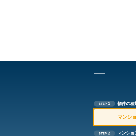
物件の種
1
STEP
マンシ
マンショ
2
STEP