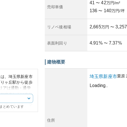
41
42
〜
万円/m²
売却単価
136
140
〜
万円/坪
2,665
3,257
リノベ後相場
万円
〜
4.91
%
7.37
%
表面利回り
〜
建物概要
栗原
埼玉県
新座市
」は、埼玉県新座市
ばりヶ丘駅から徒歩
Loading...
リアは通勤・通学
設が充実しているた
また、幹線道路やバ
にも困りません。マ
にまとめています
ンが施されており、
っています。資産性
住所
商業施設の充実度を