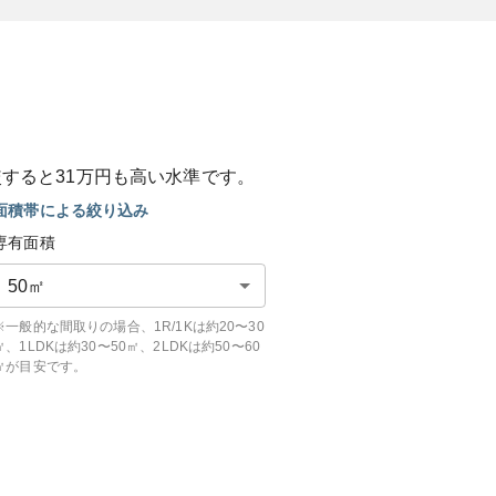
較すると
31
万円も
高い
水準です。
面積帯による絞り込み
専有面積
50
㎡
※一般的な間取りの場合、1R/1Kは約20〜30
㎡、1LDKは約30〜50㎡、2LDKは約50〜60
㎡が目安です。