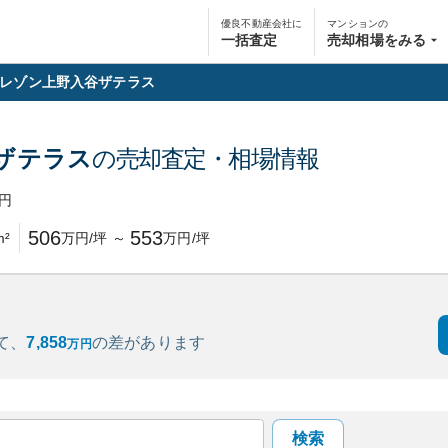
優良不動産会社に
マンションの
一括査定
売却相場をみる
レゾン上野入谷ザテラス
ザテラス
の売却査定・相場情報
円
506
553
m²
万円/坪
～
万円/坪
て、
7,858
の
差があります
万円
検索