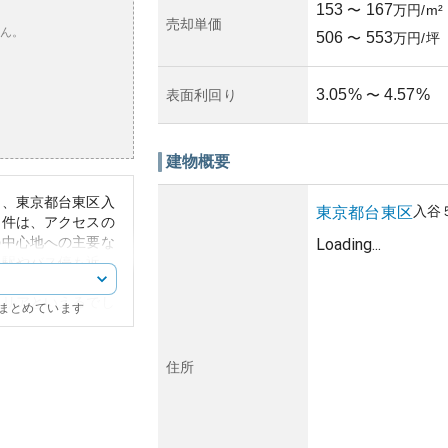
153
167
〜
万円/m²
売却単価
ん。
506
553
〜
万円/坪
3.05
%
4.57
%
表面利回り
〜
建物概要
は、東京都台東区入
入谷
東京都
台東区
物件は、アクセスの
の中心地への主要な
Loading...
鉄駅やバス停も近
、周辺には商業施設
エリアといえるでし
にまとめています
くの居住者から視覚
キュリティ対策も整
住所
保されています。資
の良さや成熟したイ
ます。しかし、所有
変動の影響を受けや