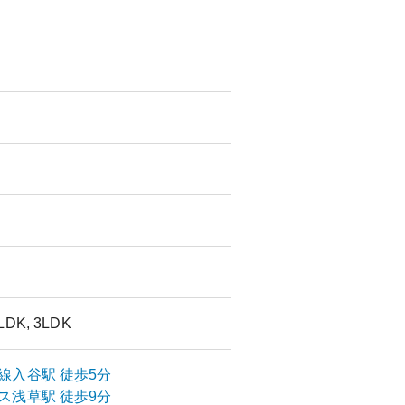
2LDK, 3LDK
線
入谷
駅
徒歩5分
ス
浅草
駅
徒歩9分