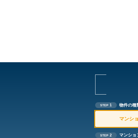
物件の種
1
STEP
マンシ
マンショ
2
STEP