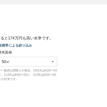
すると
174
万円も
高い
水準です。
面積帯による絞り込み
専有面積
50
㎡
※一般的な間取りの場合、1R/1Kは約20〜30
㎡、1LDKは約30〜50㎡、2LDKは約50〜60
㎡が目安です。