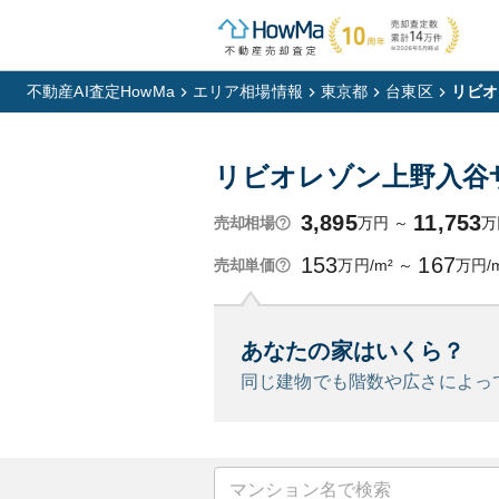
不動産AI査定HowMa
エリア相場情報
東京都
台東区
リビオ
リビオレゾン上野入谷
3,895
11,753
万円
～
万
売却相場
153
167
万円/m²
～
万円/
売却単価
あなたの家はいくら？
同じ建物でも階数や広さによっ