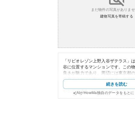
まだ物件の写真がありませ
建物写真を寄稿する
「リビオレゾン上野入谷ザテラス」
谷に位置するマンションです。この
良さが魅力であり、周辺には東京都
交通アクセスが整っています。地下
続きを読む
く、通勤・通学にも便利です。また
や公園が点在し、生活利便性も高い
AIがHowMa独自のデータをもと
ょう。
外観は現代的なデザインであり、多
的にも評価されています。また、セ
備されており、安全な居住環境が確
産性についても、都心へのアクセス
ンフラにより、高い維持が予想され
リスクとしては、都心部特有の地価