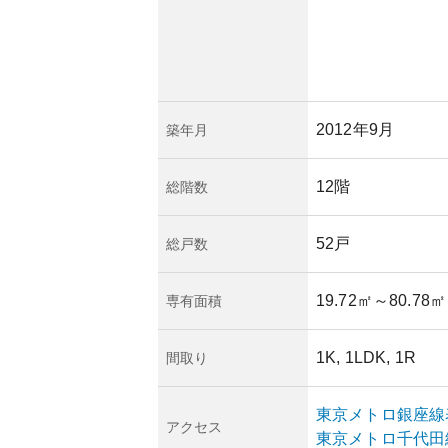
り、資産の下落リス
東京都心部という特
動がある場合には、
ます。
な立地、優れたデザ
都市型マンションと
2012年9月
築年月
ら関心を集めていま
12階
総階数
52戸
総戸数
19.72㎡
～80.78㎡
専有面積
1K, 1LDK, 1R
間取り
東京メトロ銀座線
アクセス
東京メトロ千代田