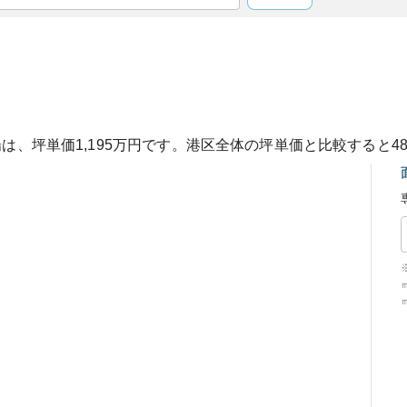
場は、坪単価
1,195
万円です。
港区
全体の坪単価と比較すると
4