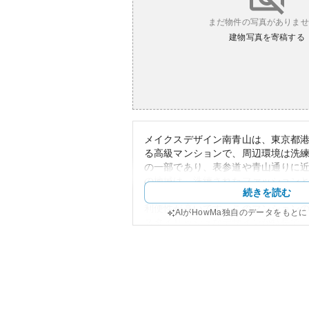
まだ物件の写真がありませ
建物写真を寄稿する
メイクスデザイン南青山は、東京都
る高級マンションで、周辺環境は洗
の一部であり、表参道や青山通りに
の地域は、洗練されたファッション
続きを読む
るとともに、ビジネス街としての顔
利便性が高いです。このマンション
AIがHowMa独自のデータをもと
スタイリッシュなデザインが特長で
高い都市生活を提供します。
資産性の観点からは、港区の中でも
山エリアに立地しているため、マン
期的に安定しています。地域の不動
あり、その高いブランド価値は保持
す。一方、所有リスクについても触