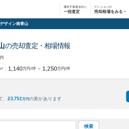
優良不動産会社に
マンションの
一括査定
売却相場をみる
デザイン南青山
山
の売却査定・相場情報
円
1,140
1,250
m²
万円/坪
～
万円/坪
て、
23,751
の
差があります
万円
検索