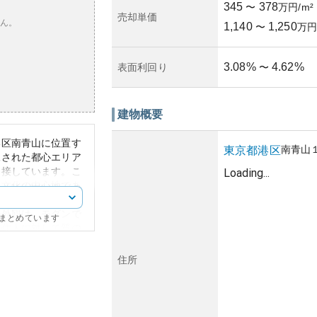
345
378
〜
万円/m²
売却単価
ん。
1,140
1,250
〜
万円
3.08
%
4.62
%
表面利回り
〜
建物概要
港区南青山に位置す
南青山
東京都
港区
練された都心エリア
近接しています。こ
Loading...
と文化の中心地であ
も持つため、生活の
の外観は、モダンで
にまとめています
、住人に対して質の
特に需要の高い南青
住所
ションの価値は中長
産市場は常に活発で
されると考えられま
れるなら、このエリ