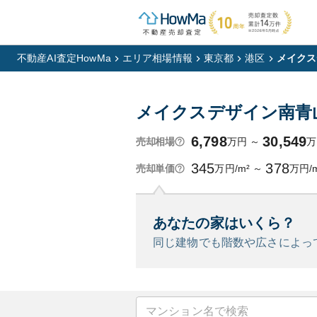
不動産AI査定HowMa
エリア相場情報
東京都
港区
メイクス
メイクスデザイン南青
6,798
30,549
万円
～
万
売却相場
345
378
万円/m²
～
万円/
売却単価
あなたの家はいくら？
同じ建物でも階数や広さによっ