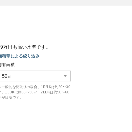
89
万円も
高い
水準です。
面積帯による絞り込み
専有面積
50
㎡
※一般的な間取りの場合、1R/1Kは約20〜30
㎡、1LDKは約30〜50㎡、2LDKは約50〜60
㎡が目安です。