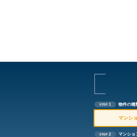
物件の種
1
STEP
マンシ
マンショ
2
STEP