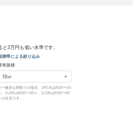
ると
2
万円も
低い
水準です。
面積帯による絞り込み
専有面積
70
㎡
※一般的な間取りの場合、1R/1Kは約20〜30
㎡、1LDKは約30〜50㎡、2LDKは約50〜60
㎡が目安です。