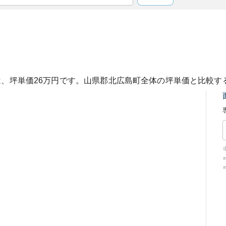
は、坪単価
26
万円です。
山県郡北広島町
全体の坪単価と比較す