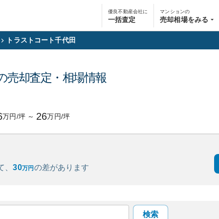
優良不動産会社に
マンションの
一括査定
売却相場をみる
トラストコート千代田
の売却査定・相場情報
6
26
万円/坪
～
万円/坪
て、
30
の
差があります
万円
検索