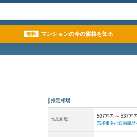
マンションの今の価格を知る
無料
推定相場
507
537
万円
〜
万
売却相場
売却相場の変動履歴