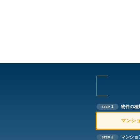
物件の種
1
STEP
マンシ
マンショ
2
STEP