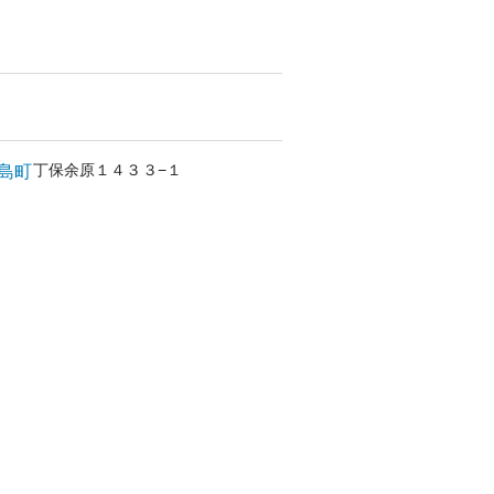
丁保余原
１４３３−１
島町