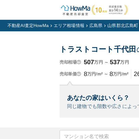
不動産AI査定HowMa
エリア相場情報
広島県
山県郡北広島町
トラストコート千代田
507
537
万円
～
万円
売却相場
8
8
2
万円/m²
～
万円/m²
売却単価
あなたの家はいくら？
同じ建物でも階数や広さによっ