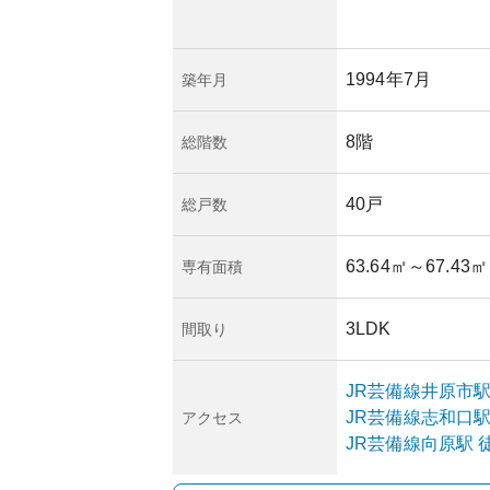
1994年7月
築年月
8階
総階数
40戸
総戸数
63.64㎡
～67.43㎡
専有面積
3LDK
間取り
JR芸備線
井原市
JR芸備線
志和口
アクセス
JR芸備線
向原
駅
徒