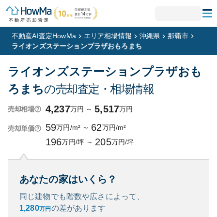
不動産AI査定HowMa
エリア相場情報
沖縄県
那覇市
ライオンズステーションプラザおもろまち
ライオンズステーションプラザおも
ろまち
の売却査定・相場情報
4,237
5,517
万円
～
万円
売却相場
59
62
万円/m²
～
万円/m²
売却単価
196
205
万円/坪
～
万円/坪
あなたの家はいくら？
同じ建物でも階数や広さによって、
1,280
の
差があります
万円