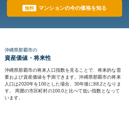
マンションの今の価格を知る
無料
沖縄県那覇市の
資産価値・将来性
沖縄県
那覇市
の将来人口指数を見ることで、将来的な需
要および資産価値を予測できます。
沖縄県
那覇市
の将来
人口は
2020
年を100とした場合、30年後に
88.2
となりま
す。
周囲の市区町村の
100.0
と比べて
低い
指数となって
います。