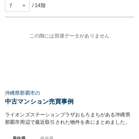
/
14
階
この階には部屋データがありません
沖縄県那覇市の
中古マンション売買事例
ライオンズステーションプラザおもろまち
がある
沖縄県
那覇市
周辺で最近取引された物件を表にまとめました。
居住用
投資用