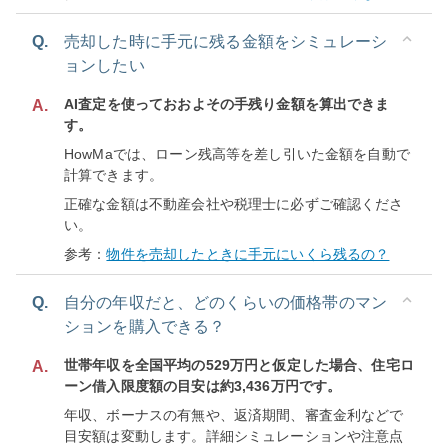
Q.
売却した時に手元に残る金額をシミュレーシ
ョンしたい
AI査定を使っておおよその手残り金額を算出できま
A.
す。
HowMaでは、ローン残高等を差し引いた金額を自動で
計算できます。
正確な金額は不動産会社や税理士に必ずご確認くださ
い。
参考：
物件を売却したときに手元にいくら残るの？
Q.
自分の年収だと、どのくらいの価格帯のマン
ションを購入できる？
世帯年収を全国平均の529万円と仮定した場合、住宅ロ
A.
ーン借入限度額の目安は約3,436万円です。
年収、ボーナスの有無や、返済期間、審査金利などで
目安額は変動します。詳細シミュレーションや注意点