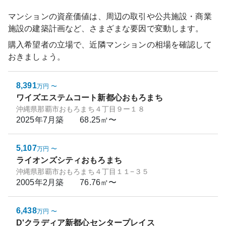
マンションの資産価値は、周辺の取引や公共施設・商業
施設の建築計画など、さまざまな要因で変動します。
購入希望者の立場で、近隣マンションの相場を確認して
おきましょう。
8,391
万円
〜
ワイズエステムコート新都心おもろまち
沖縄県那覇市おもろまち４丁目９ー１８
2025年7月
築
68.25㎡〜
5,107
万円
〜
ライオンズシティおもろまち
沖縄県那覇市おもろまち４丁目１１−３５
2005年2月
築
76.76㎡〜
6,438
万円
〜
D'クラディア新都心センタープレイス