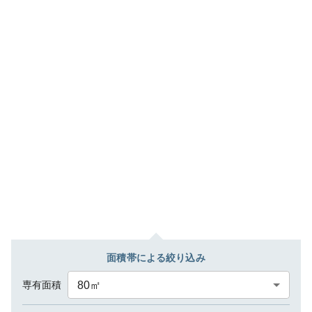
面積帯による絞り込み
専有面積
80
㎡