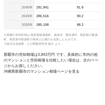
2040
年
291,941
91.9
2045
年
286,516
90.2
2050
年
280,108
88.2
※周囲の市区町村は
島尻郡南風原町、浦添市、豊見城市、島尻郡八重瀬
町、島尻郡与那原町
の将来人口推計を合算したものです。
※国立社会保障・人口問題研究所 推計 より。
那覇市
の売却相場は
3,843
万円 です。具体的に市内の他
のマンションと売却相場を比較したい場合は、次のペー
ジからお探しください。
沖縄県
那覇市
のマンション相場ページを見る