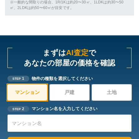
※一般的な間取りの場合、1R/1Kは約20〜30㎡、1LDKは約30〜50
㎡、2LDKは約50〜60㎡が目安です。
まずは
AI査定
で
あなたの部屋の価格を確認
物件の種類を選択してください
1
STEP
マンション
戸建
土地
マンション名を入力してください
2
STEP