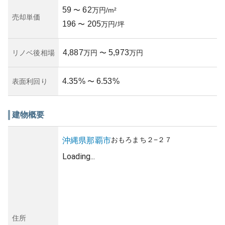
59
62
〜
万円/m²
売却単価
196
205
〜
万円/坪
4,887
5,973
リノベ後相場
万円
〜
万円
4.35
%
6.53
%
表面利回り
〜
建物概要
おもろまち
２−２７
沖縄県
那覇市
Loading...
住所