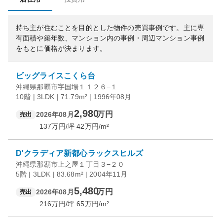
持ち主が住むことを目的とした物件の売買事例です。
主に専
有面積や築年数、マンション内の事例・周辺マンション事例
をもとに価格が決まります。
ビッグライスこくら台
沖縄県那覇市字国場１１２６−１
10階 | 3LDK | 71.79m² | 1996年08月
2,980
万円
2026年08月
売出
137
万円/坪
42
万円/m²
D'クラディア新都心ラックスヒルズ
沖縄県那覇市上之屋１丁目３−２０
5階 | 3LDK | 83.68m² | 2004年11月
5,480
万円
2026年08月
売出
216
万円/坪
65
万円/m²