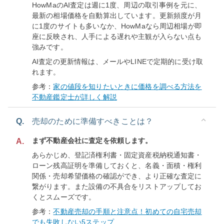
HowMaのAI査定は週に1度、周辺の取引事例を元に、
最新の相場価格を自動算出しています。更新頻度が月
に1度のサイトも多いなか、HowMaなら周辺相場が即
座に反映され、人手による遅れや主観が入らない点も
強みです。
AI査定の更新情報は、メールやLINEで定期的に受け取
れます。
参考：
家の値段を知りたいときに価格を調べる方法を
不動産鑑定士が詳しく解説
Q.
売却のために準備すべきことは？
まず不動産会社に査定を依頼します。
A.
あらかじめ、登記済権利書・固定資産税納税通知書・
ローン残高証明を準備しておくと、名義・面積・権利
関係・売却希望価格の確認ができ、より正確な査定に
繋がります。また設備の不具合をリストアップしてお
くとスムーズです。
参考：
不動産売却の手順と注意点！初めての自宅売却
でも失敗しない5ステップ