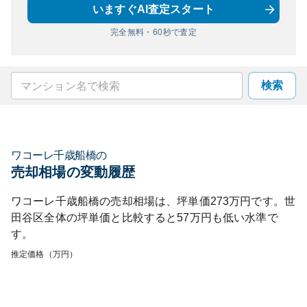
いますぐAI査定スタート
完全無料・60秒で査定
検索
ワコーレ千歳船橋
の
売却相場の変動履歴
ワコーレ千歳船橋
の売却相場は、坪単価
273
万円です。
世
田谷区
全体の坪単価と比較すると
57
万円も
低い
水準で
す。
推定価格（万円）