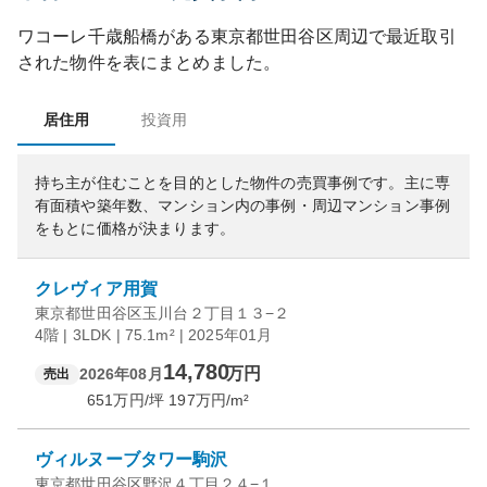
ワコーレ千歳船橋
がある
東京都
世田谷区
周辺で最近取引
された物件を表にまとめました。
居住用
投資用
持ち主が住むことを目的とした物件の売買事例です。
主に専
有面積や築年数、マンション内の事例・周辺マンション事例
をもとに価格が決まります。
クレヴィア用賀
東京都世田谷区玉川台２丁目１３−２
4階 | 3LDK | 75.1m² | 2025年01月
14,780
万円
2026年08月
売出
651
万円/坪
197
万円/m²
ヴィルヌーブタワー駒沢
東京都世田谷区野沢４丁目２４−１