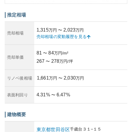
外観はシンプルで落ち着いたデザインが特徴で、周囲の環
境に溶け込むような配慮がされています。耐久性と美観を
兼ねた建材が使用されており、年月を経ても高級感を保ち
推定相場
続けています。
資産性に関しては、世田谷区という立地が影響し、比較的
1,315
2,023
万円
〜
万円
高い評価を受けています。中古マンション市場においても
売却相場
売却相場の変動履歴を見る
安定した価値を保ち続け、資産運用としても検討の余地が
あります。しかし、過去の販売価格や周辺の市場動向を含
め、綿密な調査が必要です。
81
84
〜
万円/m²
所有リスクについても考慮が必要です。都市部にあるゆえ
売却単価
267
278
の地震リスク、経年による設備の劣化、管理状況の変化な
〜
万円/坪
ど、定期的な情報収集が必要となります。築年数が進むに
つれて修繕費用や耐震性のチェックも重要です。
1,661
2,030
リノベ後相場
万円
〜
万円
4.31
%
6.47
%
表面利回り
〜
建物概要
千歳台
３１−１５
東京都
世田谷区