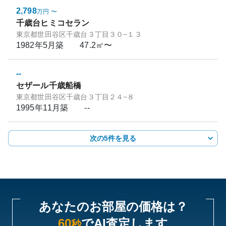
2,798
万円
〜
千歳台ヒミコセラン
東京都世田谷区千歳台３丁目３０−１３
1982年5月
築
47.2㎡〜
--
セザール千歳船橋
東京都世田谷区千歳台３丁目２４−８
1995年11月
築
--
次の5件を見る
あなたのお部屋の価格は？
60
でAI査定します
秒