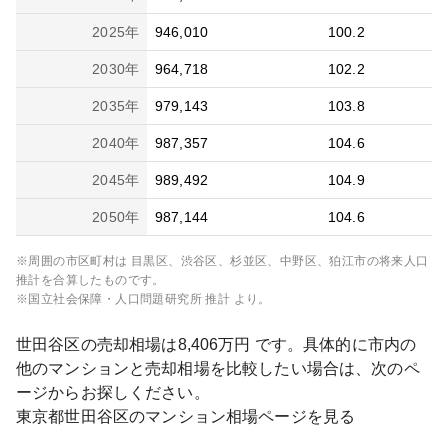
2025
年
946,010
100.2
2030
年
964,718
102.2
2035
年
979,143
103.8
2040
年
987,357
104.6
2045
年
989,492
104.9
2050
年
987,144
104.6
※周囲の市区町村は
目黒区、渋谷区、杉並区、中野区、狛江市
の将来人口
推計を合算したものです。
※国立社会保障・人口問題研究所 推計 より。
世田谷区
の売却相場は
8,406
万円 です。具体的に市内の
他のマンションと売却相場を比較したい場合は、次のペ
ージからお探しください。
東京都
世田谷区
のマンション相場ページを見る