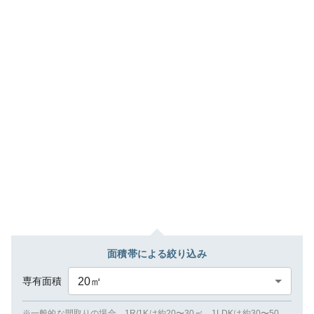
面積帯による絞り込み
専有面積
20
㎡
※一般的な間取りの場合、1R/1Kは約20〜30㎡、1LDKは約30〜50