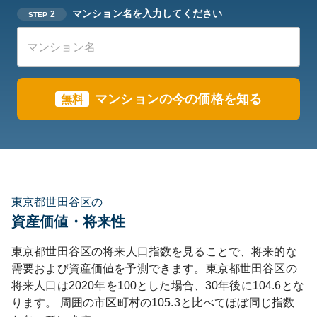
マンション名を入力してください
2
STEP
マンションの今の価格を知る
無料
東京都世田谷区の
資産価値・将来性
東京都
世田谷区
の将来人口指数を見ることで、将来的な
需要および資産価値を予測できます。
東京都
世田谷区
の
将来人口は
2020
年を100とした場合、30年後に
104.6
とな
ります。
周囲の市区町村の
105.3
と比べて
ほぼ同じ
指数