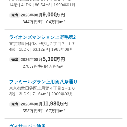
14階 | 4LDK | 86.54m² | 1999年01月
9,000
万円
2026年08月
売出
344
万円/坪
104
万円/m²
ライオンズマンション上野毛第2
東京都世田谷区上野毛２丁目７−１７
4階 | 1LDK | 63.12m² | 1983年08月
5,300
万円
2026年08月
売出
278
万円/坪
84
万円/m²
ファミールグラン上用賀八条通り
東京都世田谷区上用賀４丁目１−１６
3階 | 3LDK | 71.64m² | 2000年03月
11,980
万円
2026年08月
売出
553
万円/坪
167
万円/m²
ヴィサージュ池尻