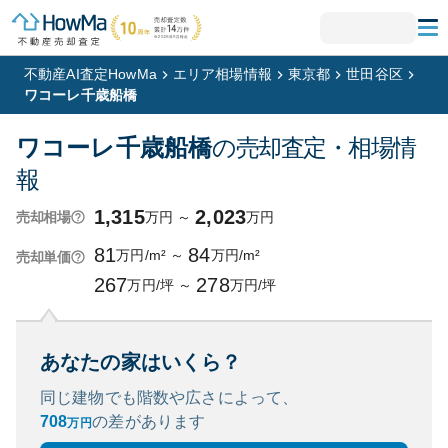
不動産AI査定HowMa
エリア相場情報
東京都
世田谷区
ワコーレ千歳船橋
ワコーレ千歳船橋
の売却査定・相場情
報
1,315
2,023
万円
～
万円
売却相場
81
84
万円/m²
～
万円/m²
売却単価
267
278
万円/坪
～
万円/坪
あなたの家はいくら？
同じ建物でも階数や広さによって、
708
の
差があります
万円