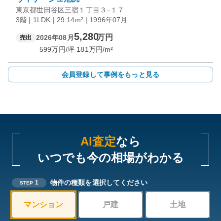
東京都世田谷区三宿１丁目３−１７
3階 | 1LDK | 29.14m² | 1996年07月
5,280
万円
2026年08月
売出
599
万円/坪
181
万円/m²
会員登録して事例をもっと見る
AI査定
なら
いつでも今の相場がわかる
物件の種類を選択してください
1
STEP
マンション
戸建
土地