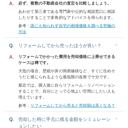
必ず、複数の不動産会社の査定を比較しましょう。
A.
あわせて第三者である専門家や公的な相談窓口に相談
したりすることで多角的なアドバイスを得られます。
参考：
誰にも知られず自宅の相場価格を調べる究極の
方法
Q.
リフォームしてから売ったほうが良い？
リフォームでかかった費用を売却価格に上乗せできる
A.
ケースは稀です。
大抵の場合、壁紙や床の簡易修繕など、すぐに住めそ
うだと感じられるような最低限の改善で十分です。
最近では、購入後に自らリフォーム・リノベーション
することで、自分にとって心地よい空間にしたい人も
増えています。
参考：
リフォームしてから売ると売却額は高くなる？
Q.
売却した時に手元に残る金額をシミュレーシ
ョンしたい