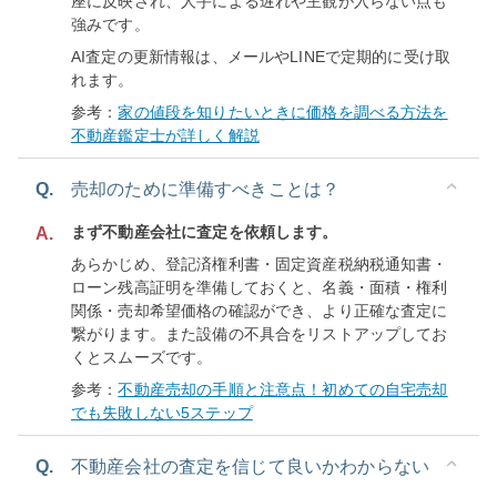
座に反映され、人手による遅れや主観が入らない点も
強みです。
AI査定の更新情報は、メールやLINEで定期的に受け取
れます。
参考：
家の値段を知りたいときに価格を調べる方法を
不動産鑑定士が詳しく解説
Q.
売却のために準備すべきことは？
まず不動産会社に査定を依頼します。
A.
あらかじめ、登記済権利書・固定資産税納税通知書・
ローン残高証明を準備しておくと、名義・面積・権利
関係・売却希望価格の確認ができ、より正確な査定に
繋がります。また設備の不具合をリストアップしてお
くとスムーズです。
参考：
不動産売却の手順と注意点！初めての自宅売却
でも失敗しない5ステップ
Q.
不動産会社の査定を信じて良いかわからない