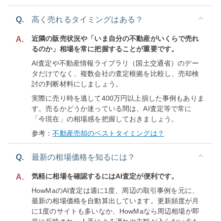
Q.
高く売れるタイミングはある？
近隣の販売状況や「いま自分の不動産がいくらで売れ
A.
るのか」相場を常に把握することが重要です。
AI査定や不動産情報ライブラリ（国土交通省）のデー
タだけでなく、複数会社の査定根拠を比較し、売却検
討の判断材料にしましょう。
実際に売り時を逃して400万円以上損した事例もありま
す。売るかどうか迷っている間は、AI査定等で常に
「今現在」の相場感を把握しておきましょう。
参考：
不動産売却のベストタイミングは？
Q.
最新の相場価格を知るには？
気軽に相場を確認するにはAI査定が便利です。
A.
HowMaのAI査定は週に1度、周辺の取引事例を元に、
最新の相場価格を自動算出しています。更新頻度が月
に1度のサイトも多いなか、HowMaなら周辺相場が即