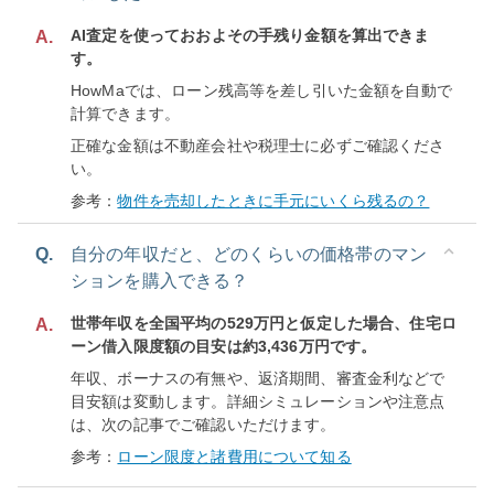
AI査定を使っておおよその手残り金額を算出できま
A.
す。
HowMaでは、ローン残高等を差し引いた金額を自動で
計算できます。
正確な金額は不動産会社や税理士に必ずご確認くださ
い。
参考：
物件を売却したときに手元にいくら残るの？
Q.
自分の年収だと、どのくらいの価格帯のマン
ションを購入できる？
世帯年収を全国平均の529万円と仮定した場合、住宅ロ
A.
ーン借入限度額の目安は約3,436万円です。
年収、ボーナスの有無や、返済期間、審査金利などで
目安額は変動します。詳細シミュレーションや注意点
は、次の記事でご確認いただけます。
参考：
ローン限度と諸費用について知る