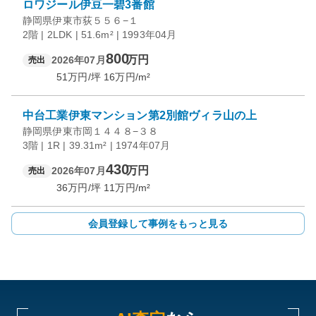
ロワジール伊豆一碧3番館
静岡県伊東市荻５５６−１
2階 | 2LDK | 51.6m² | 1993年04月
800
万円
2026年07月
売出
51
万円/坪
16
万円/m²
中台工業伊東マンション第2別館ヴィラ山の上
静岡県伊東市岡１４４８−３８
3階 | 1R | 39.31m² | 1974年07月
430
万円
2026年07月
売出
36
万円/坪
11
万円/m²
会員登録して事例をもっと見る