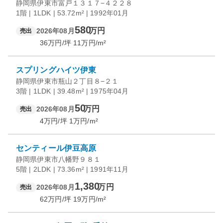
静岡県伊東市富戸１３１７−４２２８
1階 | 1LDK | 53.72m² | 1992年01月
580
万円
2026年08月
売出
36
万円/坪
11
万円/m²
スプリングハイツ伊東
静岡県伊東市瓶山２丁目８−２１
3階 | 1LDK | 39.48m² | 1975年04月
50
万円
2026年08月
売出
4
万円/坪
1
万円/m²
センティール伊豆高原
静岡県伊東市八幡野９８１
5階 | 2LDK | 73.36m² | 1991年11月
1,380
万円
2026年08月
売出
62
万円/坪
19
万円/m²