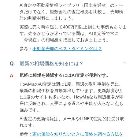
AI査定や不動産情報ライブラリ（国土交通省）のデー
タだけでなく、複数会社の査定根拠を比較し、売却検
討の判断材料にしましょう。
実際に売り時を逃して400万円以上損した事例もありま
す。売るかどうか迷っている間は、AI査定等で常に
「今現在」の相場感を把握しておきましょう。
参考：
不動産売却のベストタイミングは？
Q.
最新の相場価格を知るには？
気軽に相場を確認するにはAI査定が便利です。
A.
HowMaのAI査定は週に1度、周辺の取引事例を元に、
最新の相場価格を自動算出しています。更新頻度が月
に1度のサイトも多いなか、HowMaなら周辺相場が即
座に反映され、人手による遅れや主観が入らない点も
強みです。
AI査定の更新情報は、メールやLINEで定期的に受け取
れます。
参考：
家の値段を知りたいときに価格を調べる方法を