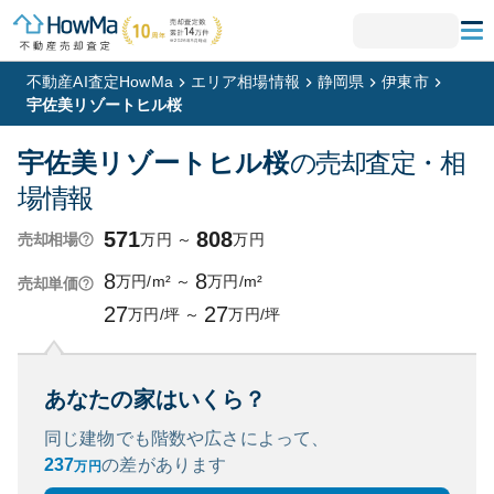
不動産AI査定HowMa
エリア相場情報
静岡県
伊東市
宇佐美リゾートヒル桜
宇佐美リゾートヒル桜
の売却査定・相
場情報
571
808
万円
～
万円
売却相場
8
8
万円/m²
～
万円/m²
売却単価
27
27
万円/坪
～
万円/坪
あなたの家はいくら？
同じ建物でも階数や広さによって、
237
の
差があります
万円