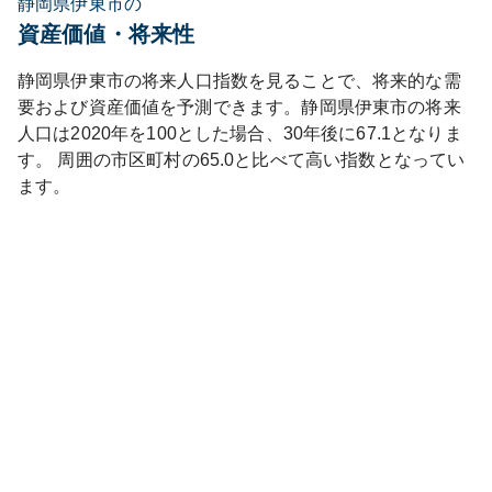
静岡県伊東市の
資産価値・将来性
静岡県
伊東市
の将来人口指数を見ることで、将来的な需
要および資産価値を予測できます。
静岡県
伊東市
の将来
人口は
2020
年を100とした場合、30年後に
67.1
となりま
す。
周囲の市区町村の
65.0
と比べて
高い
指数となってい
ます。