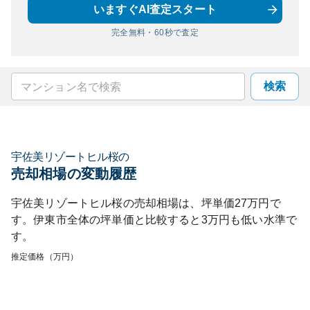
いますぐAI査定スタート
完全無料・60秒で査定
検索
宇佐美リゾートヒル桜
の
売却相場の変動履歴
宇佐美リゾートヒル桜
の売却相場は、坪単価
27
万円で
す。
伊東市
全体の坪単価と比較すると
3
万円も
低い
水準で
す。
推定価格（万円）