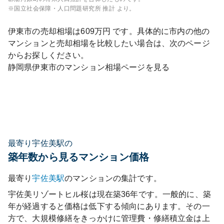
※国立社会保障・人口問題研究所 推計 より。
伊東市
の売却相場は
609
万円 です。具体的に市内の他の
マンションと売却相場を比較したい場合は、次のページ
からお探しください。
静岡県
伊東市
のマンション相場ページを見る
最寄り宇佐美駅の
築年数から見るマンション価格
最寄り
宇佐美
駅
のマンションの集計です。
宇佐美リゾートヒル桜
は現在築
36
年です。一般的に、築
年が経過すると価格は低下する傾向にあります。その一
方で、大規模修繕をきっかけに管理費・修繕積立金は上