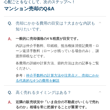
心配ごとをなくして、次のステップへ！
マンション売却のQ&A
Q.
売却にかかる費用の目安は？大まかな内訳も
知りたいです。
一般的に売却価格の4％程度が目安です。
A.
内訳は仲介手数料、印紙税、抵当権抹消登記費用・ロ
ーン返済手数料（ローンが残っている場合のみ）、譲
渡所得税などです。
各費用の詳細や計算方法、節約方法は次の記事をご覧
ください。
参考：
仲介手数料の計算方法や注意点と、売却にかか
る代表的な4つの費用を解説
Q.
高く売れるタイミングはある？
近隣の販売状況や「いま自分の不動産がいくらで売れ
A.
るのか」相場を常に把握することが重要です。