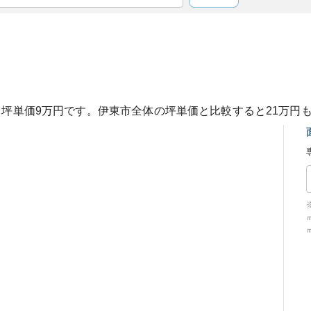
、坪単価
9
万円です。
伊東市
全体の坪単価と比較すると
21
万円