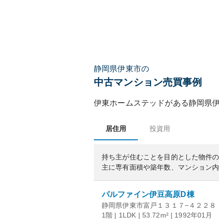
静岡県伊東市の
中古マンション売買事例
伊東ホームステッド
がある
静岡県
居住用
投資用
持ち主が住むことを目的とした物件
主に専有面積や築年数、マンション
パルファイン伊豆高原D棟
静岡県伊東市富戸１３１７−４２２８
1階 | 1LDK | 53.72m² | 1992年01月