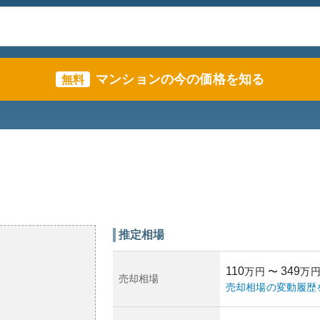
マンションの今の価格を知る
無料
推定相場
110
349
万円
〜
万
売却相場
売却相場の変動履歴