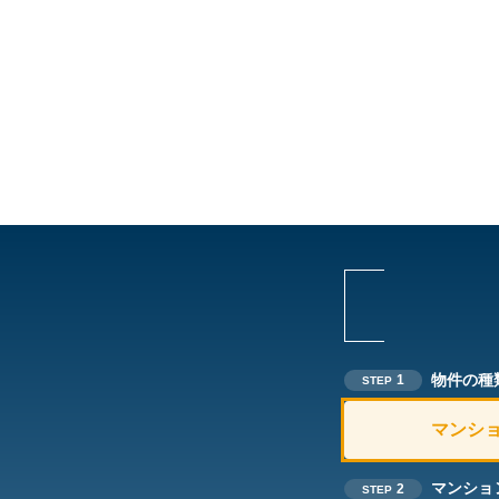
物件の種
1
STEP
マンシ
マンショ
2
STEP