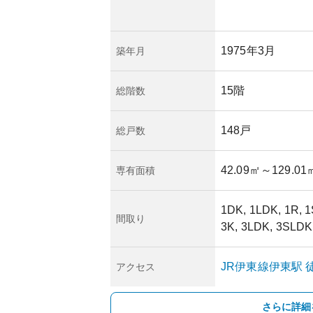
1975年3月
築年月
15階
総階数
148戸
総戸数
42.09㎡
～129.01
専有面積
1DK, 1LDK, 1R, 
間取り
3K, 3LDK, 3SLDK
JR伊東線
伊東
駅
徒
アクセス
さらに詳細