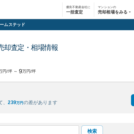
優良不動産会社に
マンションの
一括査定
売却相場をみる
ームステッド
売却査定・相場情報
9
万円/坪
～
万円/坪
て、
239
の
差があります
万円
検索