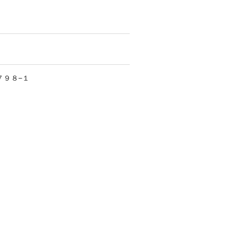
７９８−１