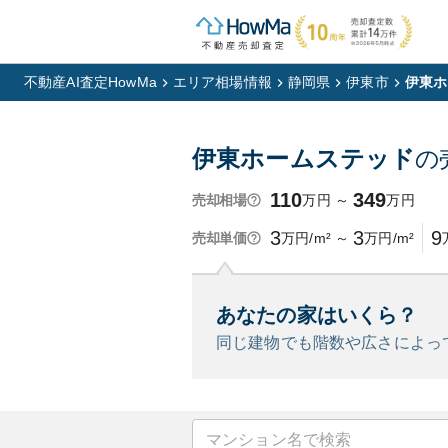
不動産AI査定HowMa
エリア相場情報
静岡県
伊東市
伊東ホ
伊東ホームステッド
の
110
349
万円
～
万円
売却相場
3
3
9
万円/m²
～
万円/m²
売却単価
あなたの家はいくら？
同じ建物でも階数や広さによっ