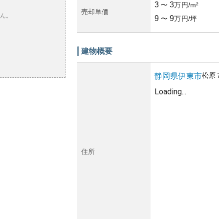
3
3
〜
万円/m²
売却単価
ん。
9
9
〜
万円/坪
建物概要
松原
静岡県
伊東市
Loading...
住所