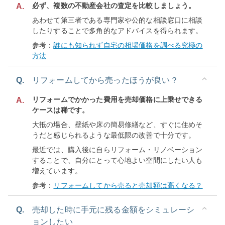
必ず、複数の不動産会社の査定を比較しましょう。
A.
あわせて第三者である専門家や公的な相談窓口に相談
したりすることで多角的なアドバイスを得られます。
参考：
誰にも知られず自宅の相場価格を調べる究極の
方法
Q.
リフォームしてから売ったほうが良い？
リフォームでかかった費用を売却価格に上乗せできる
A.
ケースは稀です。
大抵の場合、壁紙や床の簡易修繕など、すぐに住めそ
うだと感じられるような最低限の改善で十分です。
最近では、購入後に自らリフォーム・リノベーション
することで、自分にとって心地よい空間にしたい人も
増えています。
参考：
リフォームしてから売ると売却額は高くなる？
Q.
売却した時に手元に残る金額をシミュレーシ
ョンしたい