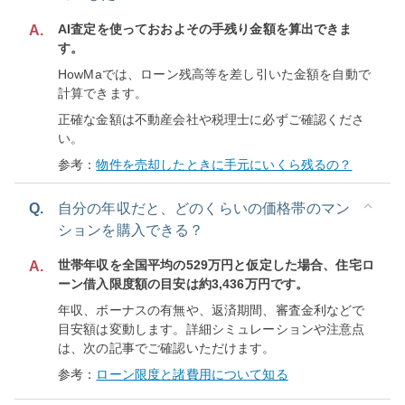
AI査定を使っておおよその手残り金額を算出できま
A.
す。
HowMaでは、ローン残高等を差し引いた金額を自動で
計算できます。
正確な金額は不動産会社や税理士に必ずご確認くださ
い。
参考：
物件を売却したときに手元にいくら残るの？
Q.
自分の年収だと、どのくらいの価格帯のマン
ションを購入できる？
世帯年収を全国平均の529万円と仮定した場合、住宅ロ
A.
ーン借入限度額の目安は約3,436万円です。
年収、ボーナスの有無や、返済期間、審査金利などで
目安額は変動します。詳細シミュレーションや注意点
は、次の記事でご確認いただけます。
参考：
ローン限度と諸費用について知る