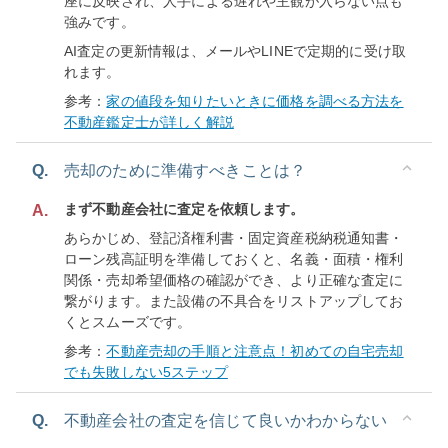
座に反映され、人手による遅れや主観が入らない点も
強みです。
AI査定の更新情報は、メールやLINEで定期的に受け取
れます。
参考：
家の値段を知りたいときに価格を調べる方法を
不動産鑑定士が詳しく解説
Q.
売却のために準備すべきことは？
まず不動産会社に査定を依頼します。
A.
あらかじめ、登記済権利書・固定資産税納税通知書・
ローン残高証明を準備しておくと、名義・面積・権利
関係・売却希望価格の確認ができ、より正確な査定に
繋がります。また設備の不具合をリストアップしてお
くとスムーズです。
参考：
不動産売却の手順と注意点！初めての自宅売却
でも失敗しない5ステップ
Q.
不動産会社の査定を信じて良いかわからない