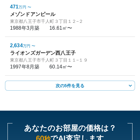
471
万円
〜
メゾンドアンピール
東京都八王子市千人町３丁目１２−２
1988年3月
築
16.61㎡〜
2,634
万円
〜
ライオンズガーデン西八王子
東京都八王子市千人町３丁目１１−１９
1997年8月
築
60.14㎡〜
次の5件を見る
あなたのお部屋の価格は？
60
でAI査定します
秒