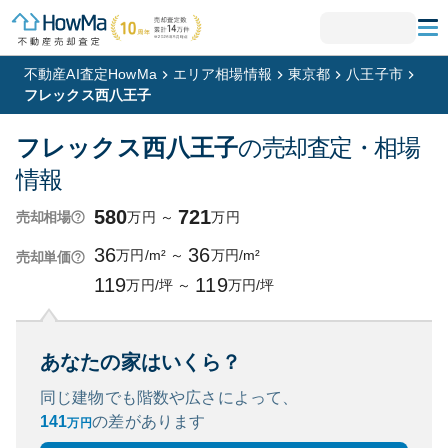
不動産AI査定HowMa
エリア相場情報
東京都
八王子市
フレックス西八王子
フレックス西八王子
の売却査定・相場
情報
580
721
万円
～
万円
売却相場
36
36
万円/m²
～
万円/m²
売却単価
119
119
万円/坪
～
万円/坪
あなたの家はいくら？
同じ建物でも階数や広さによって、
141
の
差があります
万円