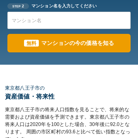
マンション名を入力してください
2
STEP
マンションの今の価格を知る
無料
東京都八王子市の
資産価値・将来性
東京都
八王子市
の将来人口指数を見ることで、将来的な
需要および資産価値を予測できます。
東京都
八王子市
の
将来人口は
2020
年を100とした場合、30年後に
92.0
とな
ります。
周囲の市区町村の
93.6
と比べて
低い
指数となっ