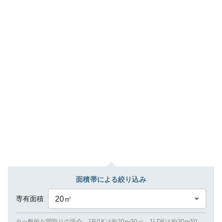
面積帯による絞り込み
専有面積
20
㎡
※一般的な間取りの場合、1R/1Kは約20〜30㎡、1LDKは約30〜50