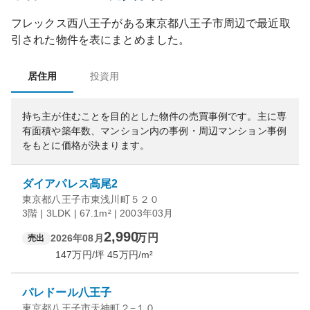
フレックス西八王子
がある
東京都
八王子市
周辺で最近取
引された物件を表にまとめました。
居住用
投資用
持ち主が住むことを目的とした物件の売買事例です。
主に専
有面積や築年数、マンション内の事例・周辺マンション事例
をもとに価格が決まります。
ダイアパレス高尾2
東京都八王子市東浅川町５２０
3階 | 3LDK | 67.1m² | 2003年03月
2,990
万円
2026年08月
売出
147
万円/坪
45
万円/m²
パレドール八王子
東京都八王子市天神町２−１０