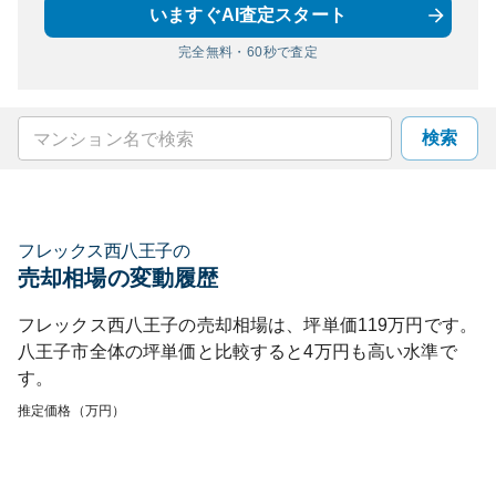
いますぐAI査定スタート
完全無料・60秒で査定
検索
フレックス西八王子
の
売却相場の変動履歴
フレックス西八王子
の売却相場は、坪単価
119
万円です。
八王子市
全体の坪単価と比較すると
4
万円も
高い
水準で
す。
推定価格（万円）