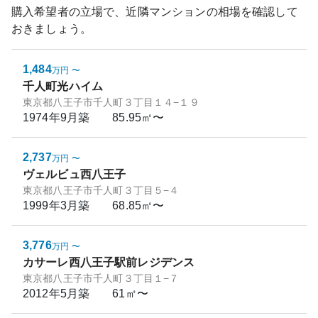
購入希望者の立場で、近隣マンションの相場を確認して
おきましょう。
1,484
万円
〜
千人町光ハイム
東京都八王子市千人町３丁目１４−１９
1974年9月
築
85.95㎡〜
2,737
万円
〜
ヴェルビュ西八王子
東京都八王子市千人町３丁目５−４
1999年3月
築
68.85㎡〜
3,776
万円
〜
カサーレ西八王子駅前レジデンス
東京都八王子市千人町３丁目１−７
2012年5月
築
61㎡〜