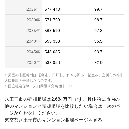
2025
年
577,448
99.7
2030
年
571,769
98.7
2035
年
563,590
97.3
2040
年
553,338
95.5
2045
年
543,085
93.7
2050
年
532,958
92.0
※周囲の市区町村は
昭島市、日野市、あきる野市、福生市、立川市
の将来
人口推計を合算したものです。
※国立社会保障・人口問題研究所 推計 より。
八王子市
の売却相場は
2,684
万円 です。具体的に市内の
他のマンションと売却相場を比較したい場合は、次のペ
ージからお探しください。
東京都
八王子市
のマンション相場ページを見る