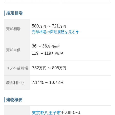
め、快適な日常を送ることができます。
外観は、現代的でシンプルなデザインが採用されており、
周囲の景観にも調和しています。資産性においては、都心
推定相場
に近い立地と交通の便の良さが強みとなり、中古マンショ
ン市場において一定の価値を保ちやすいと考えられます。
580
721
万円
〜
万円
一方で、所有リスクとしては、建物の管理状況や築年数が
売却相場
売却相場の変動履歴を見る
挙げられます。これらの要素は、将来的な修繕計画や組合
の活動状況によって影響を受ける可能性があるため、事前
に詳細を確認することが望ましいです。また、中古マンシ
36
36
〜
万円/m²
ョン購入時には、地震や天災に対する耐久性の評価も重要
売却単価
119
119
なポイントとして挙げられます。
〜
万円/坪
732
895
リノベ後相場
万円
〜
万円
7.14
%
10.72
%
表面利回り
〜
建物概要
千人町
１−１
東京都
八王子市