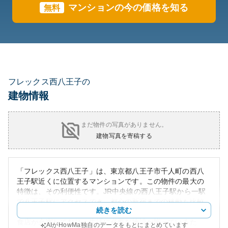
マンションの今の価格を知る
無料
フレックス西八王子の
建物情報
まだ物件の写真がありません。
建物写真を寄稿する
「フレックス西八王子」は、東京都八王子市千人町の西八
王子駅近くに位置するマンションです。この物件の最大の
特徴は、その利便性です。JR中央線の西八王子駅から一駅
で八王子駅にアクセスでき、都心の新宿までの移動も比較
続きを読む
的簡単です。また、駅周辺にはコンビニエンスストアや飲
食店が充実しており、生活に必要な施設が揃っているた
AIがHowMa独自のデータをもとにまとめています