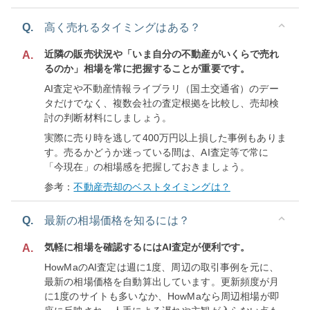
Q.
高く売れるタイミングはある？
近隣の販売状況や「いま自分の不動産がいくらで売れ
A.
るのか」相場を常に把握することが重要です。
AI査定や不動産情報ライブラリ（国土交通省）のデー
タだけでなく、複数会社の査定根拠を比較し、売却検
討の判断材料にしましょう。
実際に売り時を逃して400万円以上損した事例もありま
す。売るかどうか迷っている間は、AI査定等で常に
「今現在」の相場感を把握しておきましょう。
参考：
不動産売却のベストタイミングは？
Q.
最新の相場価格を知るには？
気軽に相場を確認するにはAI査定が便利です。
A.
HowMaのAI査定は週に1度、周辺の取引事例を元に、
最新の相場価格を自動算出しています。更新頻度が月
に1度のサイトも多いなか、HowMaなら周辺相場が即