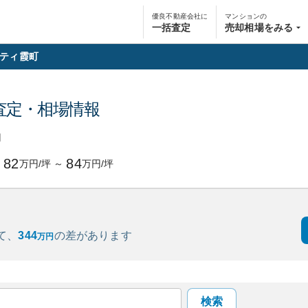
優良不動産会社に
マンションの
一括査定
売却相場をみる
ティ霞町
査定・相場情報
円
82
84
万円/坪
～
万円/坪
て、
344
の
差があります
万円
検索