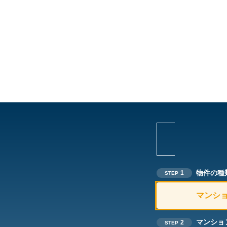
物件の種
1
STEP
マンシ
マンショ
2
STEP