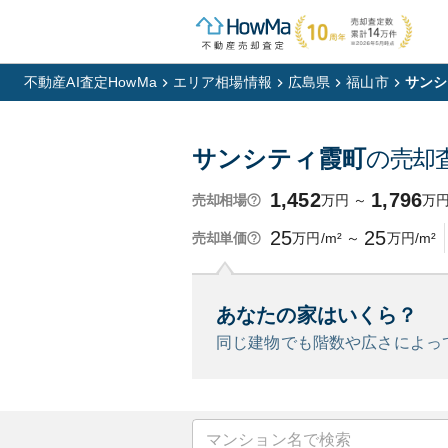
不動産AI査定HowMa
エリア相場情報
広島県
福山市
サンシ
サンシティ霞町
の売却
1,452
1,796
万円
～
万
売却相場
25
25
万円/m²
～
万円/m²
売却単価
あなたの家はいくら？
同じ建物でも階数や広さによっ