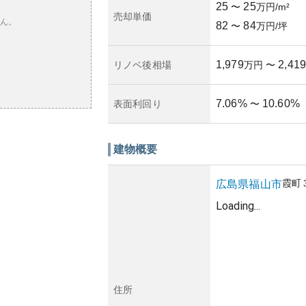
25
25
〜
万円/m²
売却単価
ん。
82
84
〜
万円/坪
1,979
2,419
リノベ後相場
万円
〜
7.06
%
10.60
%
表面利回り
〜
建物概要
霞町
広島県
福山市
Loading...
住所