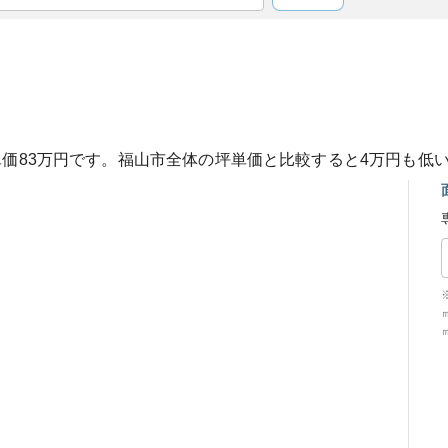
単価
83
万円です。
福山市
全体の坪単価と比較すると
4
万円も
低