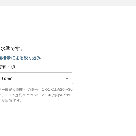
い
水準です。
面積帯による絞り込み
専有面積
60
㎡
※一般的な間取りの場合、1R/1Kは約20〜30
㎡、1LDKは約30〜50㎡、2LDKは約50〜60
㎡が目安です。